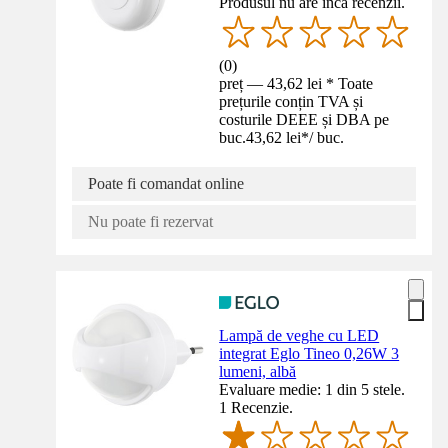
Produsul nu are încă recenzii.
(
0
)
preț — 43,62 lei * Toate
prețurile conțin TVA și
costurile DEEE și DBA pe
buc.
43,62 lei
*
/
buc.
Poate fi comandat online
Nu poate fi rezervat
Lampă de veghe cu LED
integrat Eglo Tineo 0,26W 3
lumeni, albă
Evaluare medie: 1 din 5 stele.
1 Recenzie.