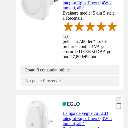
integrat Eglo Tineo 0,4W 2
lumeni, albă
Evaluare medie: 5 din 5 stele.
1 Recenzie.
(
1
)
preț — 27,80 lei * Toate
prețurile conțin TVA și
costurile DEEE și DBA pe
buc.
27,80 lei
*
/
buc.
Poate fi comandat online
Nu poate fi rezervat
Lampă de veghe cu LED
integrat Eglo Tineo 0,3W 5
lumeni, albă