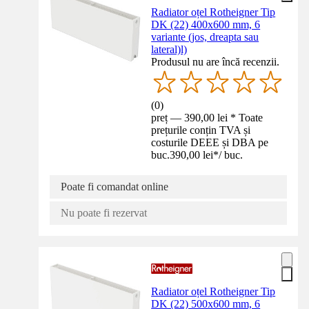
Radiator oțel Rotheigner Tip
DK (22) 400x600 mm, 6
variante (jos, dreapta sau
lateral)l)
Produsul nu are încă recenzii.
(
0
)
preț — 390,00 lei * Toate
prețurile conțin TVA și
costurile DEEE și DBA pe
buc.
390,00 lei
*
/
buc.
Poate fi comandat online
Nu poate fi rezervat
Radiator oțel Rotheigner Tip
DK (22) 500x600 mm, 6