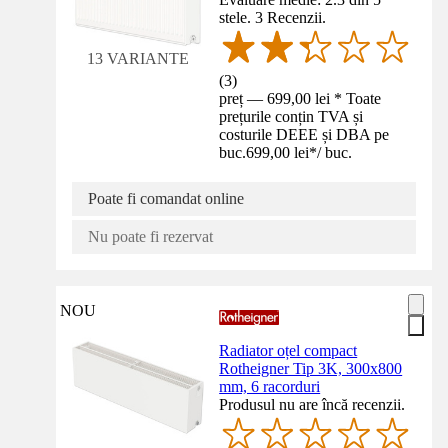
stele. 3 Recenzii.
13 VARIANTE
(
3
)
preț — 699,00 lei * Toate
prețurile conțin TVA și
costurile DEEE și DBA pe
buc.
699,00 lei
*
/
buc.
Poate fi comandat online
Nu poate fi rezervat
NOU
Radiator oțel compact
Rotheigner Tip 3K, 300x800
mm, 6 racorduri
Produsul nu are încă recenzii.