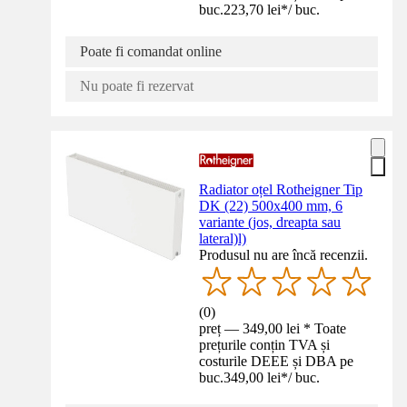
buc.
223,70 lei
*
/
buc.
Poate fi comandat online
Nu poate fi rezervat
Radiator oțel Rotheigner Tip
DK (22) 500x400 mm, 6
variante (jos, dreapta sau
lateral)l)
Produsul nu are încă recenzii.
(
0
)
preț — 349,00 lei * Toate
prețurile conțin TVA și
costurile DEEE și DBA pe
buc.
349,00 lei
*
/
buc.