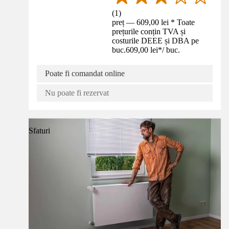
(
1
)
preț — 609,00 lei * Toate
prețurile conțin TVA și
costurile DEEE și DBA pe
buc.
609,00 lei
*
/
buc.
Poate fi comandat online
Nu poate fi rezervat
Sfaturi