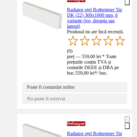
Radiator oțel Rotheigner Tip
DK (22) 300x1000 mm, 6
variante (jos, dreapta sau
lateral)
Produsul nu are încă recenzii.
(
0
)
preț — 559,00 lei * Toate
prețurile conțin TVA și
costurile DEEE și DBA pe
buc.
559,00 lei
*
/
buc.
Poate fi comandat online
Nu poate fi rezervat
Radiator oțel Rotheigner Tip