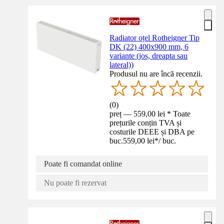
Radiator oțel Rotheigner Tip
DK (22) 400x900 mm, 6
variante (jos, dreapta sau
lateral))
Produsul nu are încă recenzii.
(
0
)
preț — 559,00 lei * Toate
prețurile conțin TVA și
costurile DEEE și DBA pe
buc.
559,00 lei
*
/
buc.
Poate fi comandat online
Nu poate fi rezervat