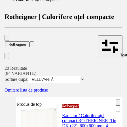
Rotheigner | Calorifere oțel compacte
Rotheigner
Toat
20 Rezultate
(84 VARIANTE)
Sortare după:
Omitere lista de produse
Produs de top
Radiator / Calorifer oțel
compact ROTHEIGNER, Tip
DK (22), 600x600 mm, 4