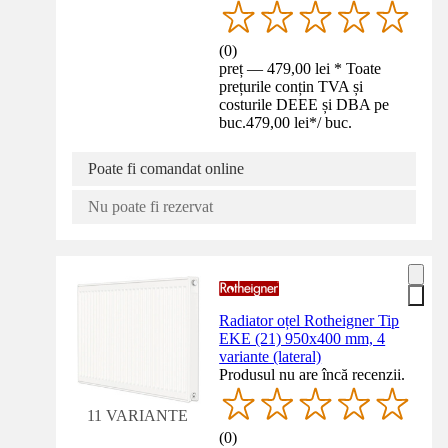
(
0
)
preț — 479,00 lei * Toate
prețurile conțin TVA și
costurile DEEE și DBA pe
buc.
479,00 lei
*
/
buc.
Poate fi comandat online
Nu poate fi rezervat
Radiator oțel Rotheigner Tip
EKE (21) 950x400 mm, 4
variante (lateral)
Produsul nu are încă recenzii.
11 VARIANTE
(
0
)