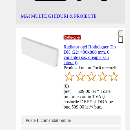
MAI MULTE GHIDURI & PROIECTE
Radiator oțel Rotheigner Tip
DK (22) 400x800 mm, 6
variante (jos, dreapta sau
lateral))
Produsul nu are încă recenzii.
(
0
)
preț — 509,00 lei * Toate
prețurile conțin TVA și
costurile DEEE și DBA pe
buc.
509,00 lei
*
/
buc.
Poate fi comandat online