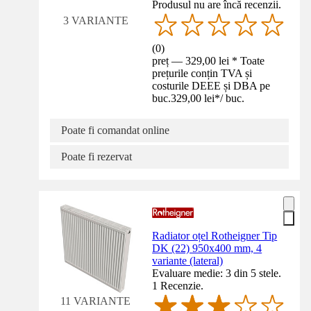
Produsul nu are încă recenzii.
3 VARIANTE
(
0
)
preț — 329,00 lei * Toate
prețurile conțin TVA și
costurile DEEE și DBA pe
buc.
329,00 lei
*
/
buc.
Poate fi comandat online
Poate fi rezervat
Radiator oțel Rotheigner Tip
DK (22) 950x400 mm, 4
variante (lateral)
Evaluare medie: 3 din 5 stele.
1 Recenzie.
11 VARIANTE