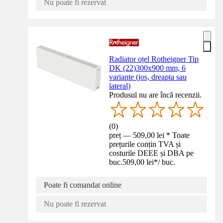
Nu poate fi rezervat
Radiator oțel Rotheigner Tip
DK (22)300x900 mm, 6
variante (jos, dreapta sau
lateral)
Produsul nu are încă recenzii.
(
0
)
preț — 509,00 lei * Toate
prețurile conțin TVA și
costurile DEEE și DBA pe
buc.
509,00 lei
*
/
buc.
Poate fi comandat online
Nu poate fi rezervat