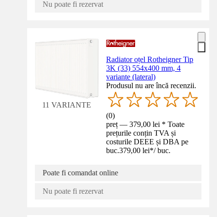
Nu poate fi rezervat
Radiator oțel Rotheigner Tip
3K (33) 554x400 mm, 4
variante (lateral)
Produsul nu are încă recenzii.
11 VARIANTE
(
0
)
preț — 379,00 lei * Toate
prețurile conțin TVA și
costurile DEEE și DBA pe
buc.
379,00 lei
*
/
buc.
Poate fi comandat online
Nu poate fi rezervat