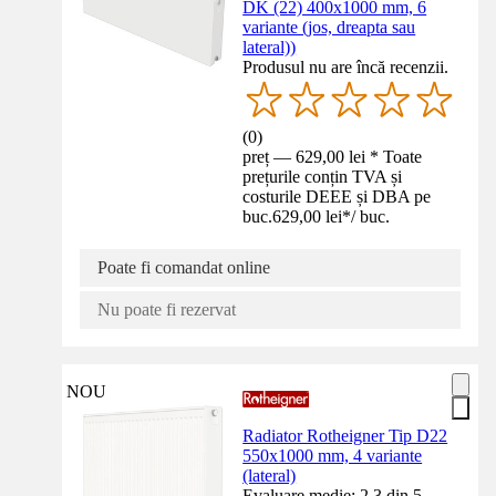
DK (22) 400x1000 mm, 6
variante (jos, dreapta sau
lateral))
Produsul nu are încă recenzii.
(
0
)
preț — 629,00 lei * Toate
prețurile conțin TVA și
costurile DEEE și DBA pe
buc.
629,00 lei
*
/
buc.
Poate fi comandat online
Nu poate fi rezervat
NOU
Radiator Rotheigner Tip D22
550x1000 mm, 4 variante
(lateral)
Evaluare medie: 2.3 din 5