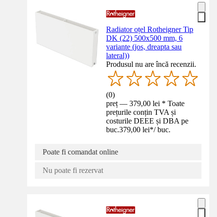
Radiator oțel Rotheigner Tip
DK (22) 500x500 mm, 6
variante (jos, dreapta sau
lateral))
Produsul nu are încă recenzii.
(
0
)
preț — 379,00 lei * Toate
prețurile conțin TVA și
costurile DEEE și DBA pe
buc.
379,00 lei
*
/
buc.
Poate fi comandat online
Nu poate fi rezervat