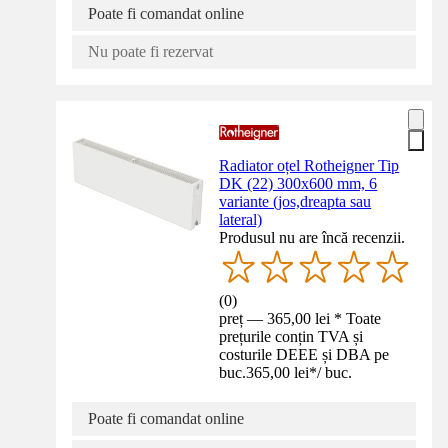
Poate fi comandat online
Nu poate fi rezervat
Radiator oțel Rotheigner Tip
DK (22) 300x600 mm, 6
variante (jos,dreapta sau
lateral)
Produsul nu are încă recenzii.
(
0
)
preț — 365,00 lei * Toate
prețurile conțin TVA și
costurile DEEE și DBA pe
buc.
365,00 lei
*
/
buc.
Poate fi comandat online