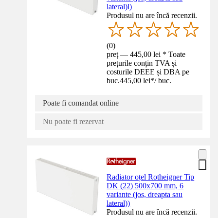
lateral)l)
Produsul nu are încă recenzii.
(
0
)
preț — 445,00 lei * Toate
prețurile conțin TVA și
costurile DEEE și DBA pe
buc.
445,00 lei
*
/
buc.
Poate fi comandat online
Nu poate fi rezervat
Radiator oțel Rotheigner Tip
DK (22) 500x700 mm, 6
variante (jos, dreapta sau
lateral))
Produsul nu are încă recenzii.