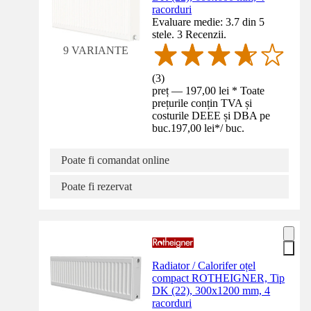
racorduri
Evaluare medie: 3.7 din 5
stele. 3 Recenzii.
9 VARIANTE
(
3
)
preț — 197,00 lei * Toate
prețurile conțin TVA și
costurile DEEE și DBA pe
buc.
197,00 lei
*
/
buc.
Poate fi comandat online
Poate fi rezervat
Radiator / Calorifer oțel
compact ROTHEIGNER, Tip
DK (22), 300x1200 mm, 4
racorduri