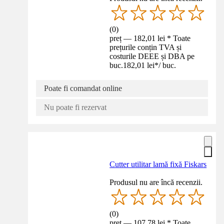
(
0
)
preț — 182,01 lei * Toate
prețurile conțin TVA și
costurile DEEE și DBA pe
buc.
182,01 lei
*
/
buc.
Poate fi comandat online
Nu poate fi rezervat
Cutter utilitar lamă fixă Fiskars
Produsul nu are încă recenzii.
(
0
)
preț — 107,78 lei * Toate