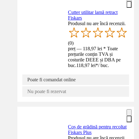
Cutter utilitar lamă retract
Fiskars
Produsul nu are încă recenzii.
(
0
)
preț — 118,97 lei * Toate
prețurile conțin TVA și
costurile DEEE și DBA pe
buc.
118,97 lei
*
/
buc.
Poate fi comandat online
Nu poate fi rezervat
Coș de grădină pentru recoltat
Fiskars Plus
Produsul nu are încă recenzii.