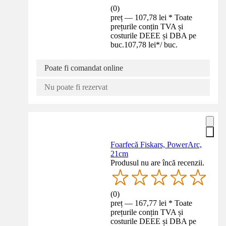
(
0
)
preț — 107,78 lei * Toate
prețurile conțin TVA și
costurile DEEE și DBA pe
buc.
107,78 lei
*
/
buc.
Poate fi comandat online
Nu poate fi rezervat
Foarfecă Fiskars, PowerArc,
21cm
Produsul nu are încă recenzii.
(
0
)
preț — 167,77 lei * Toate
prețurile conțin TVA și
costurile DEEE și DBA pe