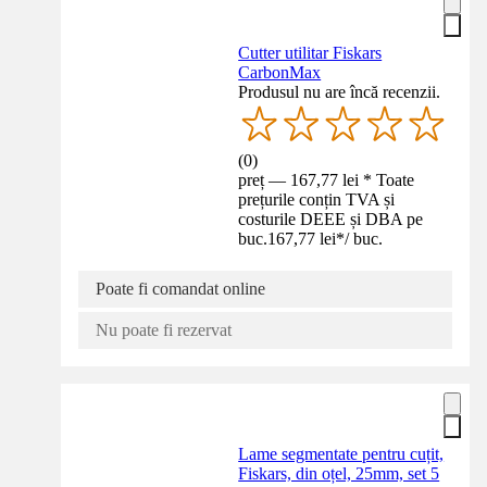
Cutter utilitar Fiskars
CarbonMax
Produsul nu are încă recenzii.
(
0
)
preț — 167,77 lei * Toate
prețurile conțin TVA și
costurile DEEE și DBA pe
buc.
167,77 lei
*
/
buc.
Poate fi comandat online
Nu poate fi rezervat
Lame segmentate pentru cuțit,
Fiskars, din oțel, 25mm, set 5