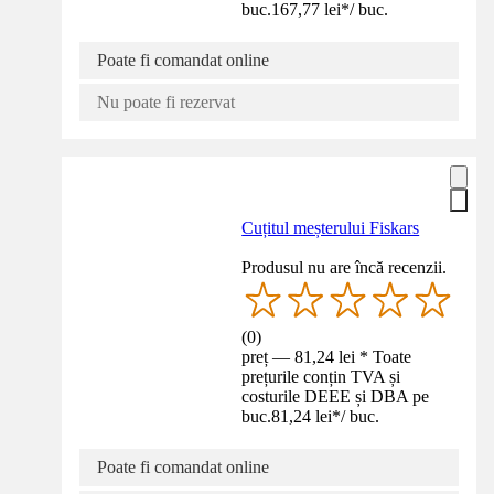
buc.
167,77 lei
*
/
buc.
Poate fi comandat online
Nu poate fi rezervat
Cuțitul meșterului Fiskars
Produsul nu are încă recenzii.
(
0
)
preț — 81,24 lei * Toate
prețurile conțin TVA și
costurile DEEE și DBA pe
buc.
81,24 lei
*
/
buc.
Poate fi comandat online