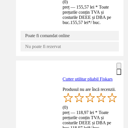
(
0
)
preț — 155,57 lei * Toate
prețurile conțin TVA și
costurile DEEE și DBA pe
buc.
155,57 lei
*
/
buc.
Poate fi comandat online
Nu poate fi rezervat
Cutter utilitar pliabil Fiskars
Produsul nu are încă recenzii.
(
0
)
preț — 118,97 lei * Toate
prețurile conțin TVA și
costurile DEEE și DBA pe
buc.
118,97 lei
*
/
buc.