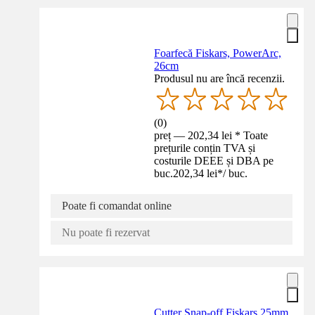
Foarfecă Fiskars, PowerArc,
26cm
Produsul nu are încă recenzii.
(
0
)
preț — 202,34 lei * Toate
prețurile conțin TVA și
costurile DEEE și DBA pe
buc.
202,34 lei
*
/
buc.
Poate fi comandat online
Nu poate fi rezervat
Cutter Snap-off Fiskars 25mm