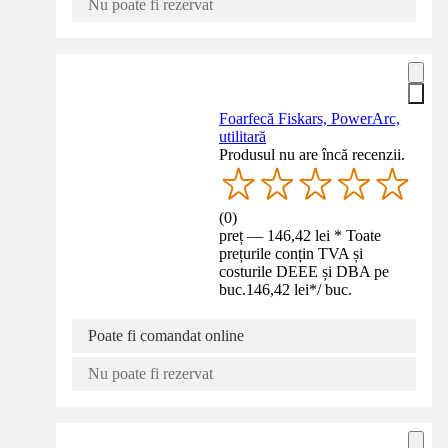
Nu poate fi rezervat
Foarfecă Fiskars, PowerArc,
utilitară
Produsul nu are încă recenzii.
(
0
)
preț — 146,42 lei * Toate
prețurile conțin TVA și
costurile DEEE și DBA pe
buc.
146,42 lei
*
/
buc.
Poate fi comandat online
Nu poate fi rezervat