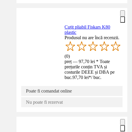
Cuțit pliabil Fiskars K80
plastic
Produsul nu are încă recenzii.
(
0
)
preț — 97,70 lei * Toate
prețurile conțin TVA și
costurile DEEE și DBA pe
buc.
97,70 lei
*
/
buc.
Poate fi comandat online
Nu poate fi rezervat