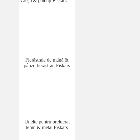
Clești & patenți Fiskars
Fierăstraie de mână &
pânze fierăstrău Fiskars
Unelte pentru prelucrat
lemn & metal Fiskars