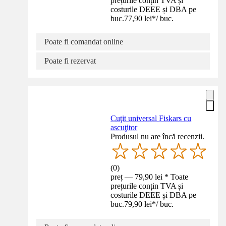
prețurile conțin TVA și
costurile DEEE și DBA pe
buc.
77,90 lei
*
/
buc.
Poate fi comandat online
Poate fi rezervat
Cuţit universal Fiskars cu
ascuţitor
Produsul nu are încă recenzii.
(
0
)
preț — 79,90 lei * Toate
prețurile conțin TVA și
costurile DEEE și DBA pe
buc.
79,90 lei
*
/
buc.