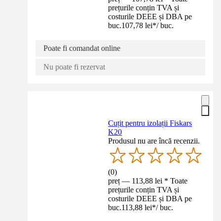
prețurile conțin TVA și
costurile DEEE și DBA pe
buc.
107,78 lei
*
/
buc.
Poate fi comandat online
Nu poate fi rezervat
Cuțit pentru izolații Fiskars
K20
Produsul nu are încă recenzii.
(
0
)
preț — 113,88 lei * Toate
prețurile conțin TVA și
costurile DEEE și DBA pe
buc.
113,88 lei
*
/
buc.