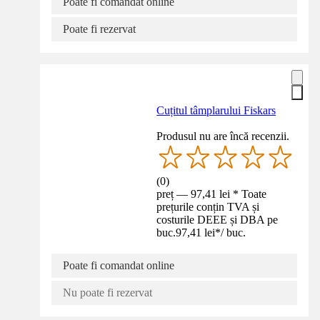
Poate fi comandat online
Poate fi rezervat
Cuțitul tâmplarului Fiskars
Produsul nu are încă recenzii.
(
0
)
preț — 97,41 lei * Toate
prețurile conțin TVA și
costurile DEEE și DBA pe
buc.
97,41 lei
*
/
buc.
Poate fi comandat online
Nu poate fi rezervat