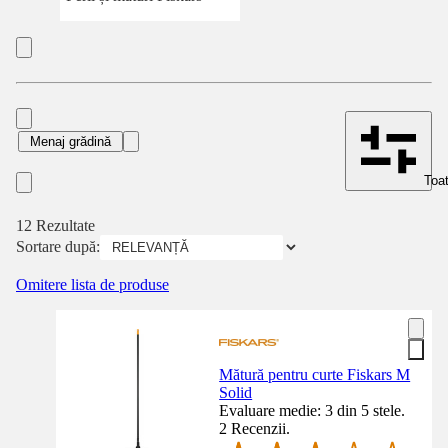
Menaj grădină
Toat
12 Rezultate
Sortare după:
Omitere lista de produse
Mătură pentru curte Fiskars M
Solid
Evaluare medie: 3 din 5 stele.
2 Recenzii.