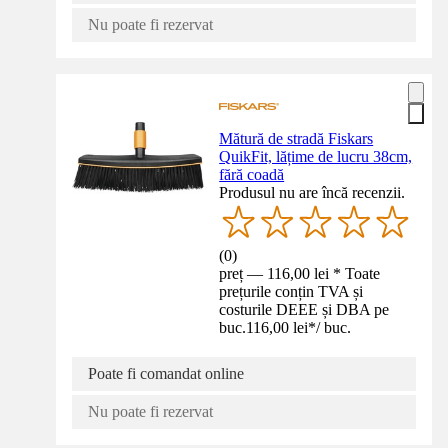
Nu poate fi rezervat
Mătură de stradă Fiskars
QuikFit, lățime de lucru 38cm,
fără coadă
Produsul nu are încă recenzii.
(
0
)
preț — 116,00 lei * Toate
prețurile conțin TVA și
costurile DEEE și DBA pe
buc.
116,00 lei
*
/
buc.
Poate fi comandat online
Nu poate fi rezervat