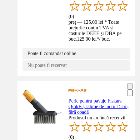
(
0
)
preț — 125,00 lei * Toate
prețurile conțin TVA și
costurile DEEE și DBA pe
buc.
125,00 lei
*
/
buc.
Poate fi comandat online
Nu poate fi rezervat
Perie pentru pavaje Fiskars
QuikFit, lățime de lucru 15cm,
fără coadă
Produsul nu are încă recenzii.
(
0
)