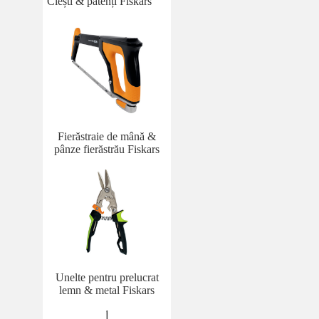
Clești & patenți Fiskars
Fierăstraie de mână &
pânze fierăstrău Fiskars
Unelte pentru prelucrat
lemn & metal Fiskars