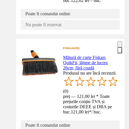
buc.
122,02 lei
*
/
buc.
Poate fi comandat online
Nu poate fi rezervat
Mătură de curte Fiskars
QuikFit, lățime de lucrru
26cm, fără coadă
Produsul nu are încă recenzii.
(
0
)
preț — 121,00 lei * Toate
prețurile conțin TVA și
costurile DEEE și DBA pe
buc.
121,00 lei
*
/
buc.
Poate fi comandat online