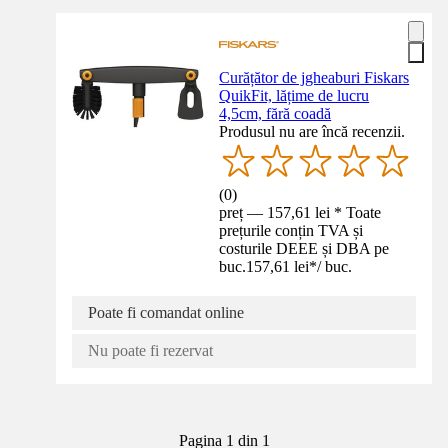
Curățător de jgheaburi Fiskars
QuikFit, lățime de lucru
4,5cm, fără coadă
Produsul nu are încă recenzii.
(
0
)
preț — 157,61 lei * Toate
prețurile conțin TVA și
costurile DEEE și DBA pe
buc.
157,61 lei
*
/
buc.
Poate fi comandat online
Nu poate fi rezervat
Pagina 1 din 1