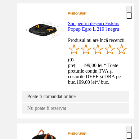
Sac pentru deșeuri Fiskars
Popup Egro L 219 l negru
Produsul nu are încă recenzii.
(
0
)
preț — 199,00 lei * Toate
prețurile conțin TVA și
costurile DEEE și DBA pe
buc.
199,00 lei
*
/
buc.
Poate fi comandat online
Nu poate fi rezervat