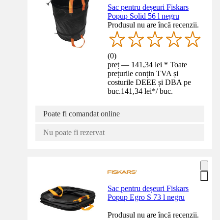
Sac pentru deșeuri Fiskars
Popup Solid 56 l negru
Produsul nu are încă recenzii.
(
0
)
preț — 141,34 lei * Toate
prețurile conțin TVA și
costurile DEEE și DBA pe
buc.
141,34 lei
*
/
buc.
Poate fi comandat online
Nu poate fi rezervat
Sac pentru deșeuri Fiskars
Popup Egro S 73 l negru
Produsul nu are încă recenzii.