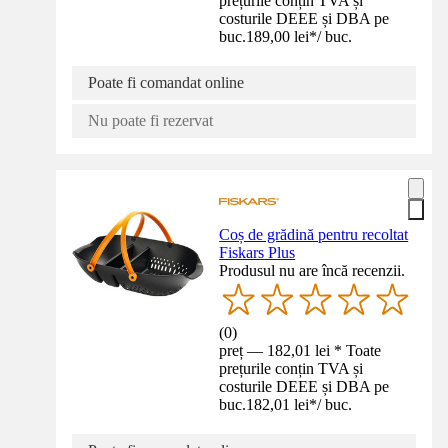
prețurile conțin TVA și
costurile DEEE și DBA pe
buc.
189,00 lei
*
/
buc.
Poate fi comandat online
Nu poate fi rezervat
Coș de grădină pentru recoltat
Fiskars Plus
Produsul nu are încă recenzii.
(
0
)
preț — 182,01 lei * Toate
prețurile conțin TVA și
costurile DEEE și DBA pe
buc.
182,01 lei
*
/
buc.