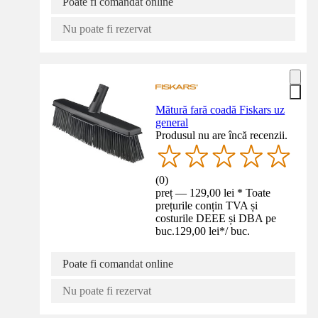
Poate fi comandat online
Nu poate fi rezervat
Mătură fară coadă Fiskars uz
general
Produsul nu are încă recenzii.
(
0
)
preț — 129,00 lei * Toate
prețurile conțin TVA și
costurile DEEE și DBA pe
buc.
129,00 lei
*
/
buc.
Poate fi comandat online
Nu poate fi rezervat