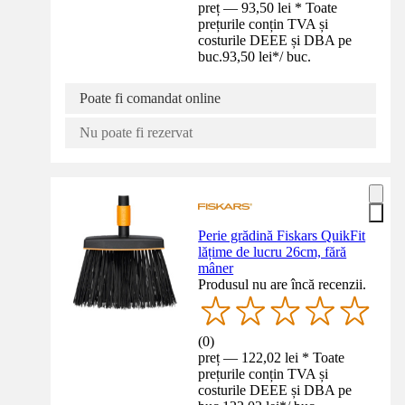
preț — 93,50 lei * Toate
prețurile conțin TVA și
costurile DEEE și DBA pe
buc.
93,50 lei
*
/
buc.
Poate fi comandat online
Nu poate fi rezervat
Perie grădină Fiskars QuikFit
lățime de lucru 26cm, fără
mâner
Produsul nu are încă recenzii.
(
0
)
preț — 122,02 lei * Toate
prețurile conțin TVA și
costurile DEEE și DBA pe