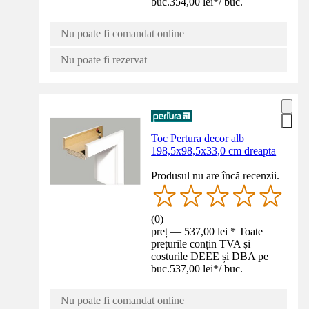
buc.
354,00 lei
*
/
buc.
Nu poate fi comandat online
Nu poate fi rezervat
Toc Pertura decor alb
198,5x98,5x33,0 cm dreapta
Produsul nu are încă recenzii.
(
0
)
preț — 537,00 lei * Toate
prețurile conțin TVA și
costurile DEEE și DBA pe
buc.
537,00 lei
*
/
buc.
Nu poate fi comandat online