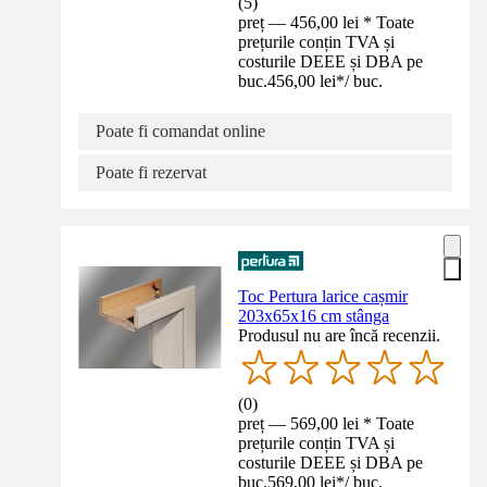
(
5
)
preț — 456,00 lei * Toate
prețurile conțin TVA și
costurile DEEE și DBA pe
buc.
456,00 lei
*
/
buc.
Poate fi comandat online
Poate fi rezervat
Toc Pertura larice cașmir
203x65x16 cm stânga
Produsul nu are încă recenzii.
(
0
)
preț — 569,00 lei * Toate
prețurile conțin TVA și
costurile DEEE și DBA pe
buc.
569,00 lei
*
/
buc.