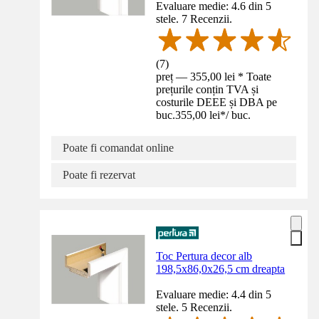
Evaluare medie: 4.6 din 5
stele. 7 Recenzii.
(
7
)
preț — 355,00 lei * Toate
prețurile conțin TVA și
costurile DEEE și DBA pe
buc.
355,00 lei
*
/
buc.
Poate fi comandat online
Poate fi rezervat
Toc Pertura decor alb
198,5x86,0x26,5 cm dreapta
Evaluare medie: 4.4 din 5
stele. 5 Recenzii.