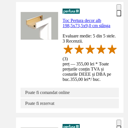
Toc Pertura decor alb
198,5x73,5x9,0 cm stânga
Evaluare medie: 5 din 5 stele.
3 Recenzii.
(
3
)
preț — 355,00 lei * Toate
prețurile conțin TVA și
costurile DEEE și DBA pe
buc.
355,00 lei
*
/
buc.
Poate fi comandat online
Poate fi rezervat