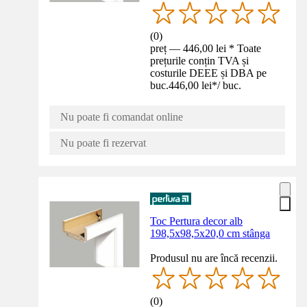
(
0
)
preț — 446,00 lei * Toate
prețurile conțin TVA și
costurile DEEE și DBA pe
buc.
446,00 lei
*
/
buc.
Nu poate fi comandat online
Nu poate fi rezervat
Toc Pertura decor alb
198,5x98,5x20,0 cm stânga
Produsul nu are încă recenzii.
(
0
)