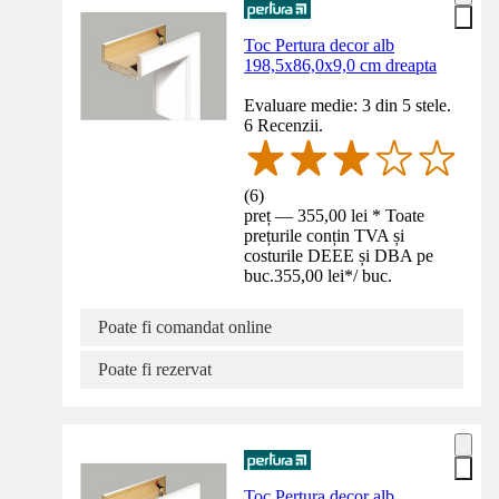
Toc Pertura decor alb
198,5x86,0x9,0 cm dreapta
Evaluare medie: 3 din 5 stele.
6 Recenzii.
(
6
)
preț — 355,00 lei * Toate
prețurile conțin TVA și
costurile DEEE și DBA pe
buc.
355,00 lei
*
/
buc.
Poate fi comandat online
Poate fi rezervat
Toc Pertura decor alb