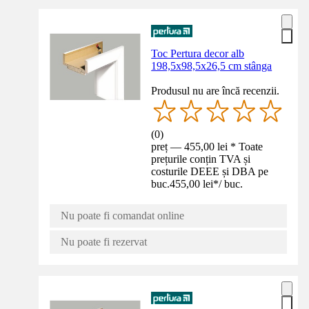
Toc Pertura decor alb
198,5x98,5x26,5 cm stânga
Produsul nu are încă recenzii.
(
0
)
preț — 455,00 lei * Toate
prețurile conțin TVA și
costurile DEEE și DBA pe
buc.
455,00 lei
*
/
buc.
Nu poate fi comandat online
Nu poate fi rezervat