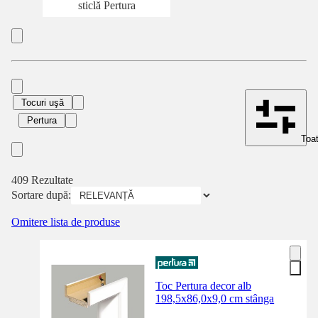
sticlă Pertura
Tocuri uşă
Pertura
Toat
409 Rezultate
Sortare după:
Omitere lista de produse
Toc Pertura decor alb
198,5x86,0x9,0 cm stânga