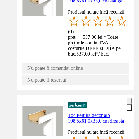
198,5x61,0x33,0 cm stânga
Produsul nu are încă recenzii.
(
0
)
preț — 537,00 lei * Toate
prețurile conțin TVA și
costurile DEEE și DBA pe
buc.
537,00 lei
*
/
buc.
Nu poate fi comandat online
Nu poate fi rezervat
Toc Pertura decor alb
198,5x61,0x33,0 cm dreapta
Produsul nu are încă recenzii.