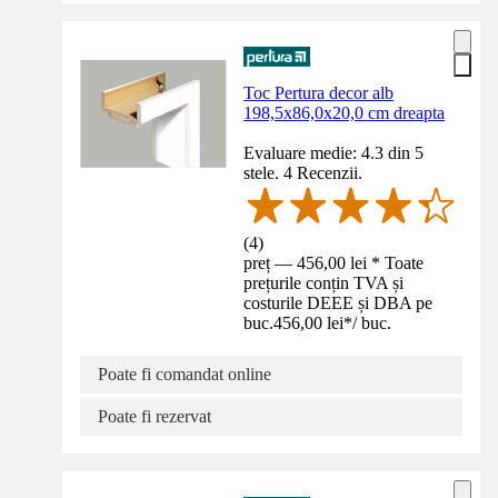
Toc Pertura decor alb
198,5x86,0x20,0 cm dreapta
Evaluare medie: 4.3 din 5
stele. 4 Recenzii.
(
4
)
preț — 456,00 lei * Toate
prețurile conțin TVA și
costurile DEEE și DBA pe
buc.
456,00 lei
*
/
buc.
Poate fi comandat online
Poate fi rezervat