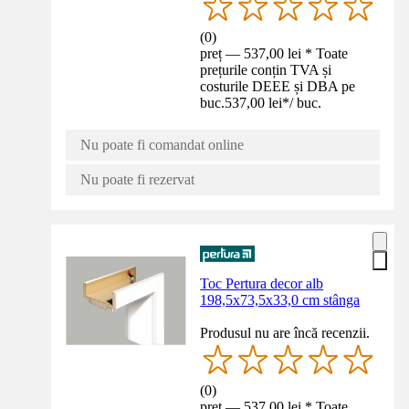
(
0
)
preț — 537,00 lei * Toate
prețurile conțin TVA și
costurile DEEE și DBA pe
buc.
537,00 lei
*
/
buc.
Nu poate fi comandat online
Nu poate fi rezervat
Toc Pertura decor alb
198,5x73,5x33,0 cm stânga
Produsul nu are încă recenzii.
(
0
)
preț — 537,00 lei * Toate