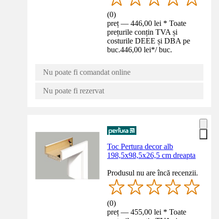
(
0
)
preț — 446,00 lei * Toate
prețurile conțin TVA și
costurile DEEE și DBA pe
buc.
446,00 lei
*
/
buc.
Nu poate fi comandat online
Nu poate fi rezervat
Toc Pertura decor alb
198,5x98,5x26,5 cm dreapta
Produsul nu are încă recenzii.
(
0
)
preț — 455,00 lei * Toate