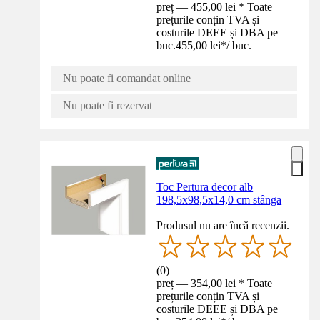
preț — 455,00 lei * Toate
prețurile conțin TVA și
costurile DEEE și DBA pe
buc.
455,00 lei
*
/
buc.
Nu poate fi comandat online
Nu poate fi rezervat
Toc Pertura decor alb
198,5x98,5x14,0 cm stânga
Produsul nu are încă recenzii.
(
0
)
preț — 354,00 lei * Toate
prețurile conțin TVA și
costurile DEEE și DBA pe