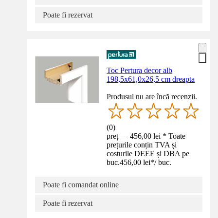
Poate fi rezervat
Toc Pertura decor alb
198,5x61,0x26,5 cm dreapta
Produsul nu are încă recenzii.
(
0
)
preț — 456,00 lei * Toate
prețurile conțin TVA și
costurile DEEE și DBA pe
buc.
456,00 lei
*
/
buc.
Poate fi comandat online
Poate fi rezervat