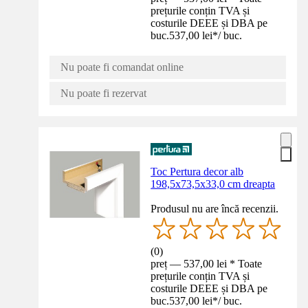
prețurile conțin TVA și
costurile DEEE și DBA pe
buc.
537,00 lei
*
/
buc.
Nu poate fi comandat online
Nu poate fi rezervat
Toc Pertura decor alb
198,5x73,5x33,0 cm dreapta
Produsul nu are încă recenzii.
(
0
)
preț — 537,00 lei * Toate
prețurile conțin TVA și
costurile DEEE și DBA pe
buc.
537,00 lei
*
/
buc.