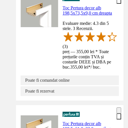
Toc Pertura decor alb
198,5x73,5x9,0 cm dreapta
Evaluare medie: 4.3 din 5
stele. 3 Recenzii.
(
3
)
preț — 355,00 lei * Toate
prețurile conțin TVA și
costurile DEEE și DBA pe
buc.
355,00 lei
*
/
buc.
Poate fi comandat online
Poate fi rezervat
Toc Pertura decor alb