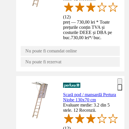
(
12
)
preț — 730,00 lei * Toate
prețurile conțin TVA și
costurile DEEE și DBA pe
buc.
730,00 lei
*
/
buc.
Nu poate fi comandat online
Nu poate fi rezervat
Scară pod / mansardă Pertura
Niobe 130x70 cm
Evaluare medie: 3.2 din 5
stele. 12 Recenzii.
(
12
)