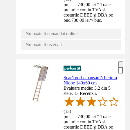
preț — 730,00 lei * Toate
prețurile conțin TVA și
costurile DEEE și DBA pe
buc.
730,00 lei
*
/
buc.
Nu poate fi comandat online
Nu poate fi rezervat
Scară pod / mansardă Pertura
Niobe 140x60 cm
Evaluare medie: 3.2 din 5
stele. 13 Recenzii.
(
13
)
preț — 730,00 lei * Toate
prețurile conțin TVA și
costurile DEEE și DBA pe