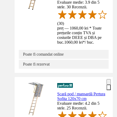
Evaluare medie: 3.9 din 5
stele. 30 Recenzii.
(
30
)
preț — 1060,00 lei * Toate
prețurile conțin TVA și
costurile DEEE și DBA pe
buc.
1060,00 lei
*
/
buc.
Poate fi comandat online
Poate fi rezervat
Scară pod / mansardă Pertura
Sofita 120x70 cm
Evaluare medie: 4.2 din 5
stele. 25 Recenzii.