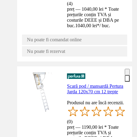
(
4
)
preț — 1040,00 lei * Toate
prețurile conțin TVA și
costurile DEEE și DBA pe
buc.
1040,00 lei
*
/
buc.
Nu poate fi comandat online
Nu poate fi rezervat
Scară pod / mansardă Pertura
Jarda 120x70 cm 12 trepte
Produsul nu are încă recenzii.
(
0
)
preț — 1190,00 lei * Toate
prețurile conțin TVA și