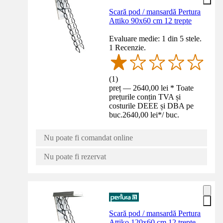
Scară pod / mansardă Pertura
Attiko 90x60 cm 12 trepte
Evaluare medie: 1 din 5 stele.
1 Recenzie.
(
1
)
preț — 2640,00 lei * Toate
prețurile conțin TVA și
costurile DEEE și DBA pe
buc.
2640,00 lei
*
/
buc.
Nu poate fi comandat online
Nu poate fi rezervat
Scară pod / mansardă Pertura
Attiko 120x60 cm 12 trepte