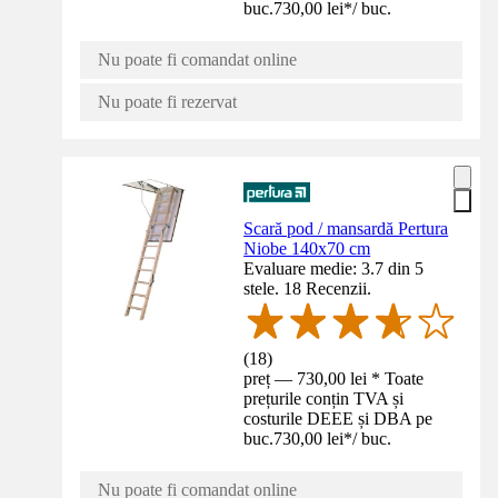
buc.
730,00 lei
*
/
buc.
Nu poate fi comandat online
Nu poate fi rezervat
Scară pod / mansardă Pertura
Niobe 140x70 cm
Evaluare medie: 3.7 din 5
stele. 18 Recenzii.
(
18
)
preț — 730,00 lei * Toate
prețurile conțin TVA și
costurile DEEE și DBA pe
buc.
730,00 lei
*
/
buc.
Nu poate fi comandat online