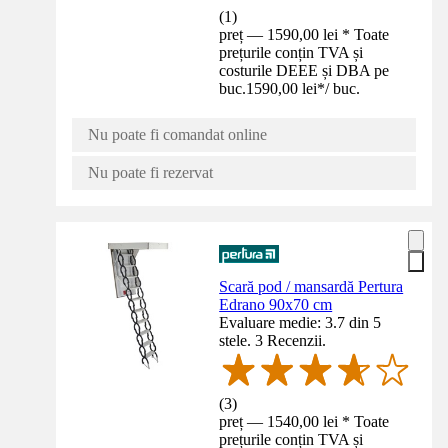
(
1
)
preț — 1590,00 lei * Toate
prețurile conțin TVA și
costurile DEEE și DBA pe
buc.
1590,00 lei
*
/
buc.
Nu poate fi comandat online
Nu poate fi rezervat
Scară pod / mansardă Pertura
Edrano 90x70 cm
Evaluare medie: 3.7 din 5
stele. 3 Recenzii.
(
3
)
preț — 1540,00 lei * Toate
prețurile conțin TVA și