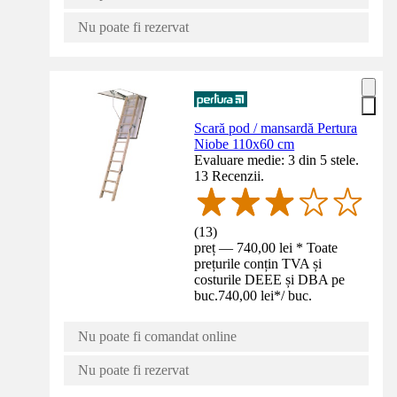
Nu poate fi rezervat
Scară pod / mansardă Pertura
Niobe 110x60 cm
Evaluare medie: 3 din 5 stele.
13 Recenzii.
(
13
)
preț — 740,00 lei * Toate
prețurile conțin TVA și
costurile DEEE și DBA pe
buc.
740,00 lei
*
/
buc.
Nu poate fi comandat online
Nu poate fi rezervat