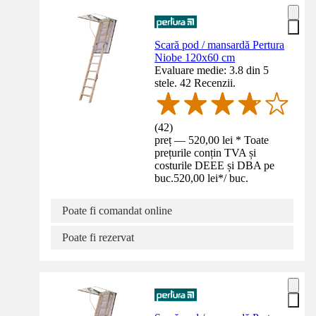
Scară pod / mansardă Pertura
Niobe 120x60 cm
Evaluare medie: 3.8 din 5
stele. 42 Recenzii.
(
42
)
preț — 520,00 lei * Toate
prețurile conțin TVA și
costurile DEEE și DBA pe
buc.
520,00 lei
*
/
buc.
Poate fi comandat online
Poate fi rezervat