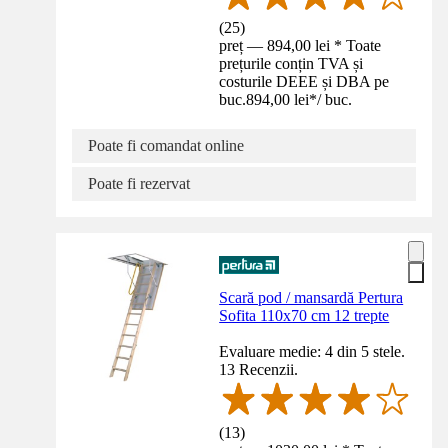
(
25
)
preț — 894,00 lei * Toate
prețurile conțin TVA și
costurile DEEE și DBA pe
buc.
894,00 lei
*
/
buc.
Poate fi comandat online
Poate fi rezervat
Scară pod / mansardă Pertura
Sofita 110x70 cm 12 trepte
Evaluare medie: 4 din 5 stele.
13 Recenzii.
(
13
)