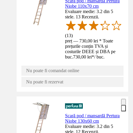
Scară pod / mansardă Pertura
Niobe 110x70 cm
Evaluare medie: 3.2 din 5
stele. 13 Recenzii.
(
13
)
preț — 730,00 lei * Toate
prețurile conțin TVA și
costurile DEEE și DBA pe
buc.
730,00 lei
*
/
buc.
Nu poate fi comandat online
Nu poate fi rezervat
Scară pod / mansardă Pertura
Niobe 130x60 cm
Evaluare medie: 3.2 din 5
stele. 12 Recenzii.