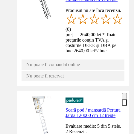
Produsul nu are încă recenzii.
(
0
)
preț — 2640,00 lei * Toate
prețurile conțin TVA și
costurile DEEE și DBA pe
buc.
2640,00 lei
*
/
buc.
Nu poate fi comandat online
Nu poate fi rezervat
Scară pod / mansardă Pertura
Jarda 120x60 cm 12 trepte
Evaluare medie: 5 din 5 stele.
2 Recenzii.