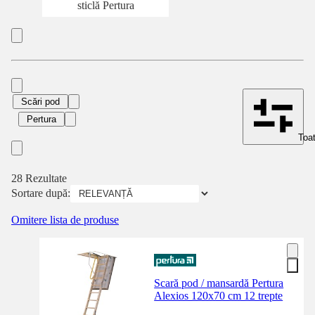
sticlă Pertura
Scări pod
Pertura
Toat
28 Rezultate
Sortare după:
Omitere lista de produse
Scară pod / mansardă Pertura
Alexios 120x70 cm 12 trepte