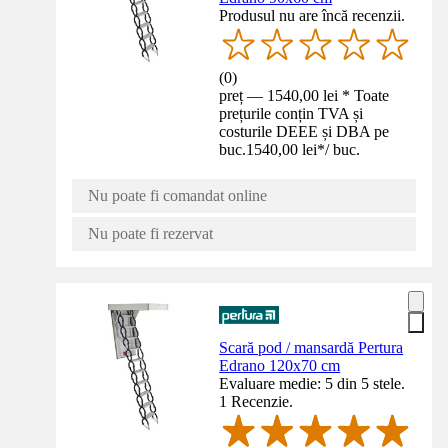
Produsul nu are încă recenzii.
(
0
)
preț — 1540,00 lei * Toate
prețurile conțin TVA și
costurile DEEE și DBA pe
buc.
1540,00 lei
*
/
buc.
Nu poate fi comandat online
Nu poate fi rezervat
Scară pod / mansardă Pertura
Edrano 120x70 cm
Evaluare medie: 5 din 5 stele.
1 Recenzie.