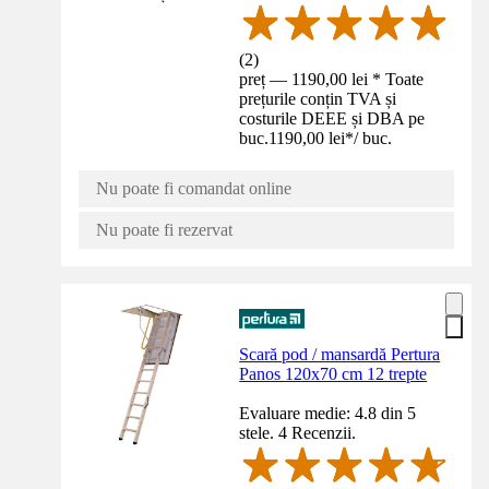
(
2
)
preț — 1190,00 lei * Toate
prețurile conțin TVA și
costurile DEEE și DBA pe
buc.
1190,00 lei
*
/
buc.
Nu poate fi comandat online
Nu poate fi rezervat
Scară pod / mansardă Pertura
Panos 120x70 cm 12 trepte
Evaluare medie: 4.8 din 5
stele. 4 Recenzii.