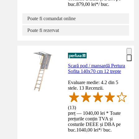
buc.
879,00 lei
*
/
buc.
Poate fi comandat online
Poate fi rezervat
Scară pod / mansardă Pertura
Sofita 140x70 cm 12 trepte
Evaluare medie: 4.2 din 5
stele. 13 Recenzii.
(
13
)
preț — 1040,00 lei * Toate
prețurile conțin TVA și
costurile DEEE și DBA pe
buc.
1040,00 lei
*
/
buc.