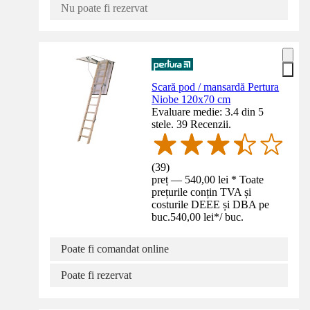
Nu poate fi rezervat
Scară pod / mansardă Pertura
Niobe 120x70 cm
Evaluare medie: 3.4 din 5
stele. 39 Recenzii.
(
39
)
preț — 540,00 lei * Toate
prețurile conțin TVA și
costurile DEEE și DBA pe
buc.
540,00 lei
*
/
buc.
Poate fi comandat online
Poate fi rezervat