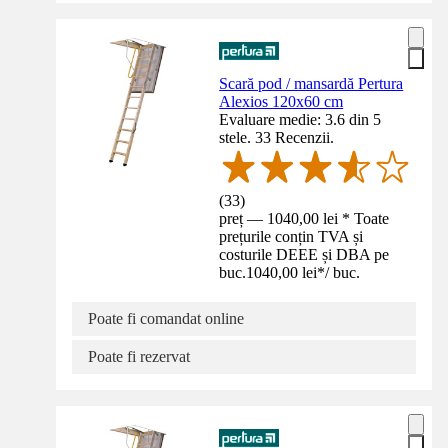
Scară pod / mansardă Pertura
Alexios 120x60 cm
Evaluare medie: 3.6 din 5
stele. 33 Recenzii.
(
33
)
preț — 1040,00 lei * Toate
prețurile conțin TVA și
costurile DEEE și DBA pe
buc.
1040,00 lei
*
/
buc.
Poate fi comandat online
Poate fi rezervat