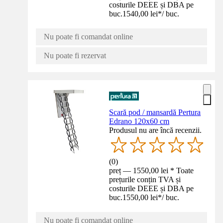
costurile DEEE și DBA pe
buc.
1540,00 lei
*
/
buc.
Nu poate fi comandat online
Nu poate fi rezervat
Scară pod / mansardă Pertura
Edrano 120x60 cm
Produsul nu are încă recenzii.
(
0
)
preț — 1550,00 lei * Toate
prețurile conțin TVA și
costurile DEEE și DBA pe
buc.
1550,00 lei
*
/
buc.
Nu poate fi comandat online