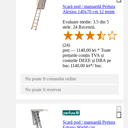
Scară pod / mansardă Pertura
Alexios 140x70 cm 12 trepte
Evaluare medie: 3.5 din 5
stele. 24 Recenzii.
(
24
)
preț — 1140,00 lei * Toate
prețurile conțin TVA și
costurile DEEE și DBA pe
buc.
1140,00 lei
*
/
buc.
Nu poate fi comandat online
Nu poate fi rezervat
Scară pod / mansardă Pertura
Edrano 90x60 cm