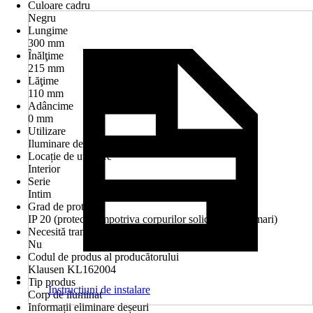
Culoare cadru
Negru
Lungime
300 mm
Înălţime
215 mm
Lăţime
110 mm
Adâncime
0 mm
Utilizare
Iluminare decorativă
Locație de utilizare
Interior
Serie
Intim
Grad de protecție
IP 20 (protecție împotriva corpurilor solide medii și mari)
Necesită transformator
Nu
Codul de produs al producătorului
Klausen KL162004
Tip produs
Instrucțiuni de instalare
Corp de iluminat
Informații eliminare deșeuri