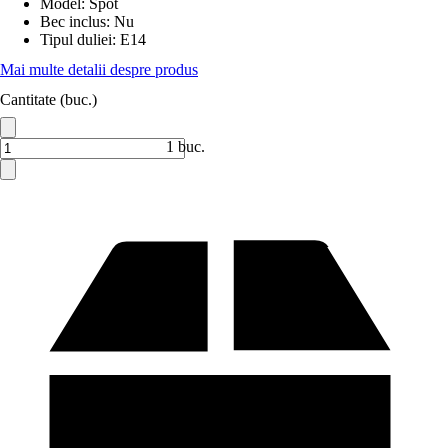
Model
:
Spot
Bec inclus
:
Nu
Tipul duliei
:
E14
Mai multe detalii despre produs
Cantitate (buc.)
1 buc.