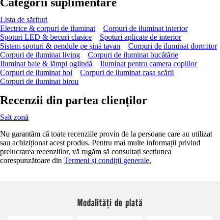
Categorii suplimentare
Lista de sărituri
Electrice & corpuri de iluminat
Corpuri de iluminat interior
Spoturi LED & becuri clasice
Spoturi aplicate de interior
Sistem spoturi & pendule pe șină tavan
Corpuri de iluminat dormitor
Corpuri de iluminat living
Corpuri de iluminat bucătărie
Iluminat baie & lămpi oglindă
Iluminat pentru camera copiilor
Corpuri de iluminat hol
Corpuri de iluminat casa scării
Corpuri de iluminat birou
Recenzii din partea clienților
Salt zonă
Nu garantăm că toate recenziile provin de la persoane care au utilizat
sau achiziționat acest produs. Pentru mai multe informații privind
prelucrarea recenziilor, vă rugăm să consultați secțiunea
corespunzătoare din
Termeni și condiții generale.
Modalități de plată