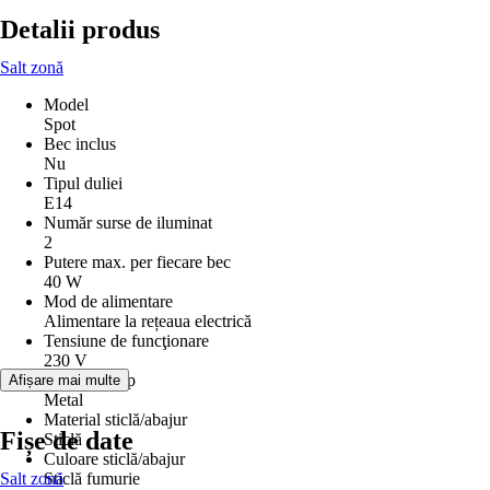
Detalii produs
Salt zonă
Model
Spot
Bec inclus
Nu
Tipul duliei
E14
Număr surse de iluminat
2
Putere max. per fiecare bec
40 W
Mod de alimentare
Alimentare la rețeaua electrică
Tensiune de funcţionare
230 V
Material corp
Afișare mai multe
Metal
Material sticlă/abajur
Fișe de date
Sticlă
Culoare sticlă/abajur
Salt zonă
Sticlă fumurie