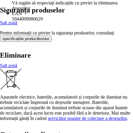
Vă rugăm să respectați indicațiile cu privire la eliminarea
deșeurilor
Siguranța produselor
EAN
5944009080029
Salt zonă
Pentru informații cu privire la siguranța produselor, consultați
.
specificațiile producătorului
Eliminare
Salt zonă
Aparatele electrice, bateriile, acumulatorii și corpurile de iluminat nu
trebuie reciclate împreună cu deșeurile menajere. Bateriile,
acumulatorii și corpurile de iluminat trebuie scoase din aparat înainte
de reciclare, dacă acest lucru este posibil fără a le deteriora. Mai multe
informații găsiți în cadrul
serviciilor noastre de colectare a deșeurilor
.