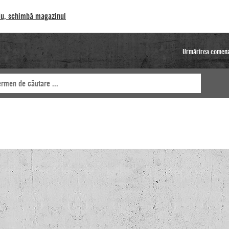
u, schimbă magazinul
Urmărirea comenz