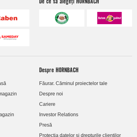
De ce să alegeți HORNBACH
Despre HORNBACH
asă
Făurar. Căminul proiectelor tale
 magazin
Despre noi
Cariere
agazin
Investor Relations
Presă
Protecția datelor și drepturile clienților