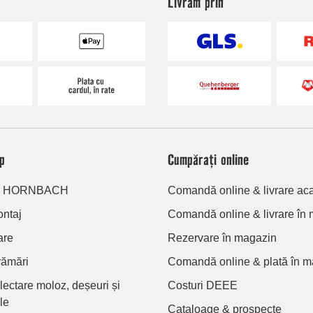
Livrăm prin
op
Cumpărați online
ou HORNBACH
Comandă online & livrare ac
ontaj
Comandă online & livrare în
are
Rezervare în magazin
rămări
Comandă online & plată în m
olectare moloz, deșeuri și
Costuri DEEE
le
Cataloage & prospecte