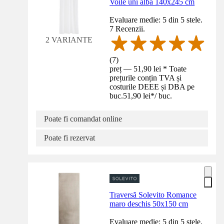
Voile uni albă 140x245 cm
Evaluare medie: 5 din 5 stele.
7 Recenzii.
2 VARIANTE
(
7
)
preț — 51,90 lei * Toate
prețurile conțin TVA și
costurile DEEE și DBA pe
buc.
51,90 lei
*
/
buc.
Poate fi comandat online
Poate fi rezervat
Traversă Solevito Romance
maro deschis 50x150 cm
Evaluare medie: 5 din 5 stele.