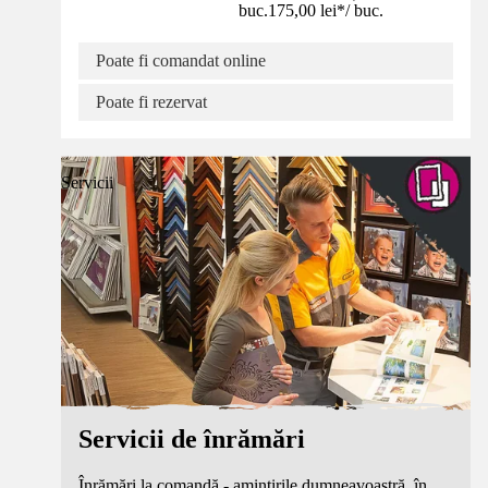
buc.
175,00 lei
*
/
buc.
Poate fi comandat online
Poate fi rezervat
Servicii
Servicii de înrămări
Înrămări la comandă - amintirile dumneavoastră, în