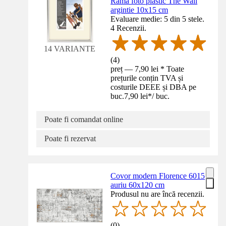
Ramă foto plastic The Wall
argintie 10x15 cm
Evaluare medie: 5 din 5 stele.
4 Recenzii.
14 VARIANTE
(
4
)
preț — 7,90 lei * Toate
prețurile conțin TVA și
costurile DEEE și DBA pe
buc.
7,90 lei
*
/
buc.
Poate fi comandat online
Poate fi rezervat
Covor modern Florence 6015
auriu 60x120 cm
Produsul nu are încă recenzii.
(
0
)