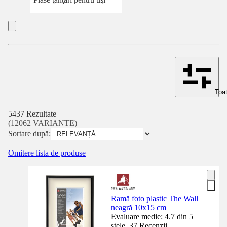
Toat
5437 Rezultate
(12062 VARIANTE)
Sortare după:
Omitere lista de produse
Ramă foto plastic The Wall
neagră 10x15 cm
Evaluare medie: 4.7 din 5
stele. 37 Recenzii.