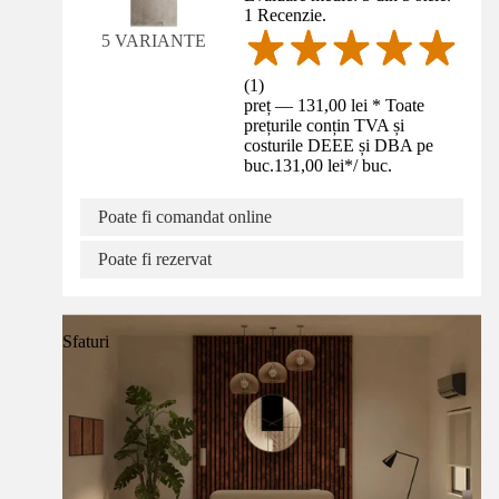
1 Recenzie.
5 VARIANTE
(
1
)
preț — 131,00 lei * Toate
prețurile conțin TVA și
costurile DEEE și DBA pe
buc.
131,00 lei
*
/
buc.
Poate fi comandat online
Poate fi rezervat
Sfaturi