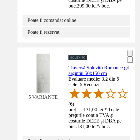
costurile DEEE și DBA pe
buc.
299,00 lei
*
/
buc.
Poate fi comandat online
Poate fi rezervat
Traversă Solevito Romance gri
argintiu 50x150 cm
Evaluare medie: 3.2 din 5
stele. 6 Recenzii.
5 VARIANTE
(
6
)
preț — 131,00 lei * Toate
prețurile conțin TVA și
costurile DEEE și DBA pe
buc.
131,00 lei
*
/
buc.