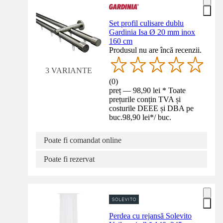
Set profil culisare dublu
Gardinia Isa Ø 20 mm inox
160 cm
Produsul nu are încă recenzii.
3 VARIANTE
(
0
)
preț — 98,90 lei * Toate
prețurile conțin TVA și
costurile DEEE și DBA pe
buc.
98,90 lei
*
/
buc.
Poate fi comandat online
Poate fi rezervat
Perdea cu rejansă Solevito