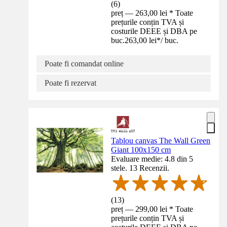
(
6
)
preț — 263,00 lei * Toate
prețurile conțin TVA și
costurile DEEE și DBA pe
buc.
263,00 lei
*
/
buc.
Poate fi comandat online
Poate fi rezervat
Tablou canvas The Wall Green
Giant 100x150 cm
Evaluare medie: 4.8 din 5
stele. 13 Recenzii.
(
13
)
preț — 299,00 lei * Toate
prețurile conțin TVA și