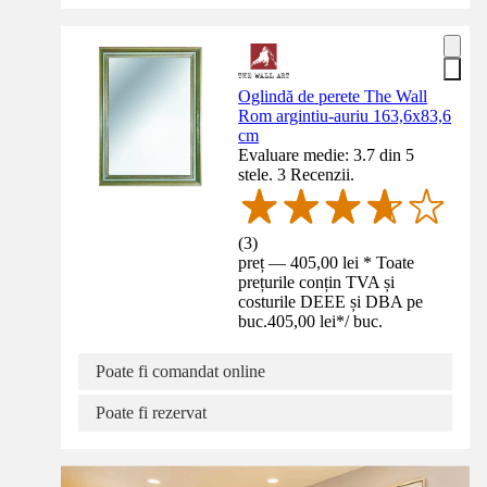
Oglindă de perete The Wall
Rom argintiu-auriu 163,6x83,6
cm
Evaluare medie: 3.7 din 5
stele. 3 Recenzii.
(
3
)
preț — 405,00 lei * Toate
prețurile conțin TVA și
costurile DEEE și DBA pe
buc.
405,00 lei
*
/
buc.
Poate fi comandat online
Poate fi rezervat