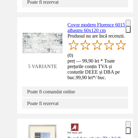
Poate fi rezervat
Covor modern Florence 6015
albastru 60x120 cm
Produsul nu are încă recenzii.
(
0
)
preț — 99,90 lei * Toate
prețurile conțin TVA și
5 VARIANTE
costurile DEEE și DBA pe
buc.
99,90 lei
*
/
buc.
Poate fi comandat online
Poate fi rezervat