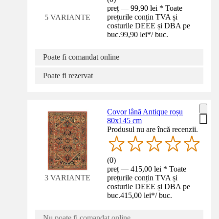
preț — 99,90 lei * Toate
prețurile conțin TVA și
5 VARIANTE
costurile DEEE și DBA pe
buc.
99,90 lei
*
/
buc.
Poate fi comandat online
Poate fi rezervat
Covor lână Antique roșu
80x145 cm
Produsul nu are încă recenzii.
(
0
)
preț — 415,00 lei * Toate
prețurile conțin TVA și
3 VARIANTE
costurile DEEE și DBA pe
buc.
415,00 lei
*
/
buc.
Nu poate fi comandat online