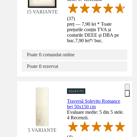
15 VARIANTE
(
37
)
preț — 7,90 lei * Toate
prețurile conțin TVA și
costurile DEEE și DBA pe
buc.
7,90 lei
*
/
buc.
Poate fi comandat online
Poate fi rezervat
Traversă Solevito Romance
bej 50x150 cm
Evaluare medie: 5 din 5 stele.
4 Recenzii.
5 VARIANTE
(
4
)