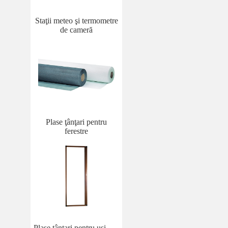
Staţii meteo şi termometre
de cameră
Plase ţânţari pentru
ferestre
Plase ţânţari pentru uşi