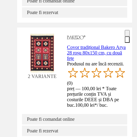
Poate fi comandat online
Poate fi rezervat
Covor tradițional Bakero Arya
28 roșu 80x150 cm, cu două
fețe
Produsul nu are încă recenzii.
2 VARIANTE
(
0
)
preț — 100,00 lei * Toate
prețurile conțin TVA și
costurile DEEE și DBA pe
buc.
100,00 lei
*
/
buc.
Poate fi comandat online
Poate fi rezervat