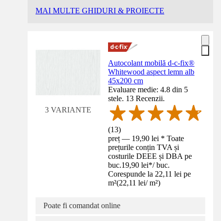
MAI MULTE GHIDURI & PROIECTE
Autocolant mobilă d-c-fix®
Whitewood aspect lemn alb
45x200 cm
Evaluare medie: 4.8 din 5
stele. 13 Recenzii.
3 VARIANTE
(
13
)
preț — 19,90 lei * Toate
prețurile conțin TVA și
costurile DEEE și DBA pe
buc.
19,90 lei
*
/
buc.
Corespunde la 22,11 lei pe
m²
(
22,11 lei
/
m²
)
Poate fi comandat online