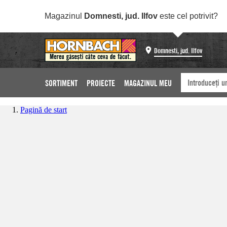
Magazinul
Domnesti, jud. Ilfov
este cel potrivit?
Domnesti, jud. Ilfov
SORTIMENT
PROIECTE
MAGAZINUL MEU
Pagină de start