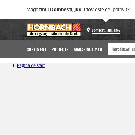
Magazinul
Domnesti, jud. Ilfov
este cel potrivit?
Domnesti, jud. Ilfov
SORTIMENT
PROIECTE
MAGAZINUL MEU
Pagină de start