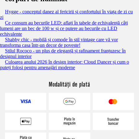
Hygge - conceptul danez al fericirii și confortului în viața de zi cu
zi
Ce consum au becurile LED: aflați în tabele de echivalență câți
lumeni are un bec de 100 w și ce putere au becurile cu LED
echivalente
Shabby chic - mobilă și comode în stil vintage care vă vor
transforma casa într-un decor de poveste!
Stilul Rococo - un plus de eleganță și rafinament franțuzesc în
designul interior
Culoarea anului 2026 în design interior: Cloud Dancer și cum o
puteți folosi pentru amenajări moderne
Modalități de plată