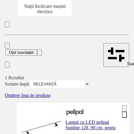
Stații încărcare mașini
electrice
Oţel inoxidabil
Toat
1 Rezultat
Sortare după:
Omitere lista de produse
Lampă cu LED pelipal
Sunline 128, 90 cm, negru