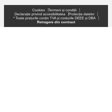
Cookies
Termeni și condiții
Declarație privind accesibilitatea
Protecția datelor
* Toate prețurile conțin TVA și costurile DEEE și DBA
Retragere din contract