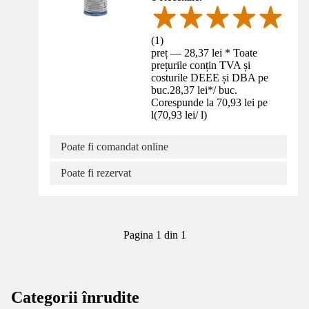
(
1
)
preț — 28,37 lei * Toate
prețurile conțin TVA și
costurile DEEE și DBA pe
buc.
28,37 lei
*
/
buc.
Corespunde la 70,93 lei pe
l
(
70,93 lei
/
l
)
Poate fi comandat online
Poate fi rezervat
Pagina 1 din 1
Categorii înrudite