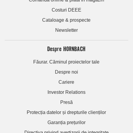
Costuri DEEE
Cataloage & prospecte
Newsletter
Despre HORNBACH
Făurar. Căminul proiectelor tale
Despre noi
Cariere
Investor Relations
Presă
Protecția datelor și drepturile clienților
Garanția prețurilor
Directiva privind avertizorii de integritate