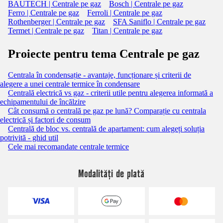
BAUTECH | Centrale pe gaz
Bosch | Centrale pe gaz
Ferro | Centrale pe gaz
Ferroli | Centrale pe gaz
Rothenberger | Centrale pe gaz
SFA Saniflo | Centrale pe gaz
Termet | Centrale pe gaz
Titan | Centrale pe gaz
Proiecte pentru tema Centrale pe gaz
Centrala în condensație - avantaje, funcționare și criterii de
alegere a unei centrale termice în condensare
Centrală electrică vs gaz - criterii utile pentru alegerea informată a
echipamentului de încălzire
Cât consumă o centrală pe gaz pe lună? Comparație cu centrala
electrică și factori de consum
Centrală de bloc vs. centrală de apartament: cum alegeți soluția
potrivită - ghid util
Cele mai recomandate centrale termice
Modalități de plată