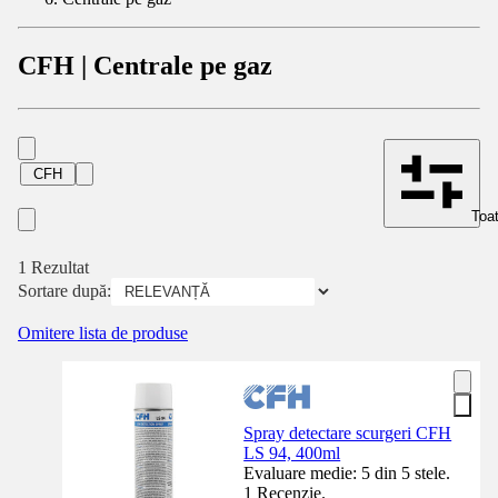
CFH | Centrale pe gaz
CFH
Toat
1 Rezultat
Sortare după:
Omitere lista de produse
Spray detectare scurgeri CFH
LS 94, 400ml
Evaluare medie: 5 din 5 stele.
1 Recenzie.