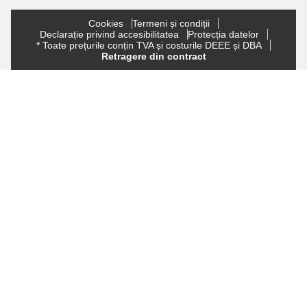
Cookies
Termeni și condiții
Declarație privind accesibilitatea
Protecția datelor
* Toate prețurile conțin TVA și costurile DEEE și DBA
Retragere din contract