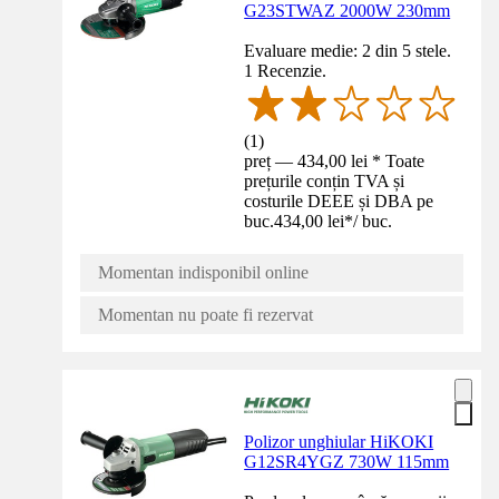
G23STWAZ 2000W 230mm
Evaluare medie: 2 din 5 stele.
1 Recenzie.
(
1
)
preț — 434,00 lei * Toate
prețurile conțin TVA și
costurile DEEE și DBA pe
buc.
434,00 lei
*
/
buc.
Momentan indisponibil online
Momentan nu poate fi rezervat
Polizor unghiular HiKOKI
G12SR4YGZ 730W 115mm