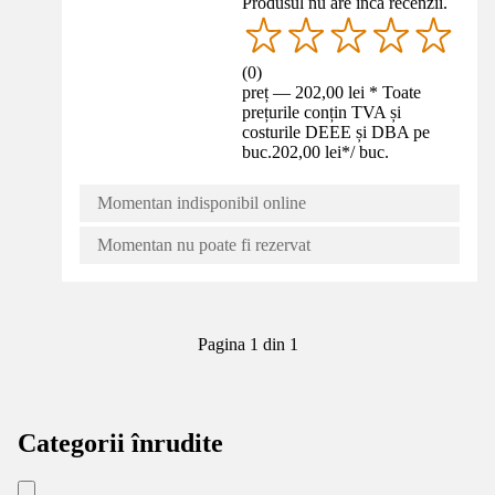
Produsul nu are încă recenzii.
(
0
)
preț — 202,00 lei * Toate
prețurile conțin TVA și
costurile DEEE și DBA pe
buc.
202,00 lei
*
/
buc.
Momentan indisponibil online
Momentan nu poate fi rezervat
Pagina 1 din 1
Categorii înrudite