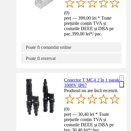
(
0
)
preț — 399,00 lei * Toate
prețurile conțin TVA și
costurile DEEE și DBA pe
pac.
399,00 lei
*
/
pac.
Poate fi comandat online
Poate fi rezervat
Conector T MC4 2 în 1 paralel
1000V IP67
Produsul nu are încă recenzii.
(
0
)
preț — 30,40 lei * Toate
prețurile conțin TVA și
costurile DEEE și DBA pe
buc.
30,40 lei
*
/
buc.