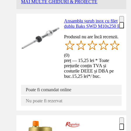
MAI MULTE GHIDURI & PROIECTE
Ansamblu șurub inox cu filet
dublu Baks SWD M10x250 E
Produsul nu are încă recenzii.
(
0
)
preț — 15,25 lei * Toate
prețurile conțin TVA și
costurile DEEE și DBA pe
buc.
15,25 lei
*
/
buc.
Poate fi comandat online
Nu poate fi rezervat