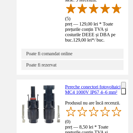
(
5
)
preț — 129,00 lei * Toate
prețurile conțin TVA și
costurile DEEE și DBA pe
buc.
129,00 lei
*
/
buc.
Poate fi comandat online
Poate fi rezervat
Pereche conectori fotovoltaici
MC4 1000V IP67 4–6 mm²
Produsul nu are încă recenzii.
(
0
)
preț — 8,50 lei * Toate
prețurile conțin TVA și