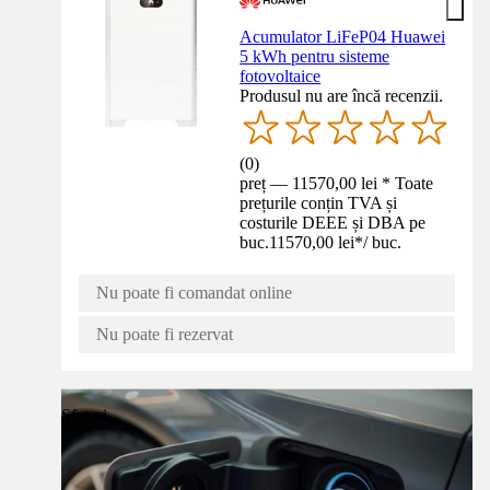
Acumulator LiFeP04 Huawei
5 kWh pentru sisteme
fotovoltaice
Produsul nu are încă recenzii.
(
0
)
preț — 11570,00 lei * Toate
prețurile conțin TVA și
costurile DEEE și DBA pe
buc.
11570,00 lei
*
/
buc.
Nu poate fi comandat online
Nu poate fi rezervat
Sfaturi