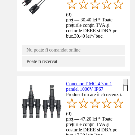
(
0
)
preț — 30,40 lei * Toate
prețurile conțin TVA și
costurile DEEE și DBA pe
buc.
30,40 lei
*
/
buc.
Nu poate fi comandat online
Poate fi rezervat
Conector T MC 4 3 în 1
paralel 1000V IP67
Produsul nu are încă recenzii.
(
0
)
preț — 47,20 lei * Toate
prețurile conțin TVA și
costurile DEEE și DBA pe