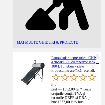
MAI MULTE GHIDURI & PROIECTE
Panou solar nepresurizat CNP-
470-58/1800 cu rezervor inox
180 l, 18 tuburi vidate
Produsul nu are încă recenzii.
(
0
)
preț — 1352,00 lei * Toate
prețurile conțin TVA și
costurile DEEE și DBA pe
buc.
1352,00 lei
*
/
buc.