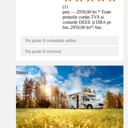
(
1
)
preț — 2959,00 lei * Toate
prețurile conțin TVA și
costurile DEEE și DBA pe
buc.
2959,00 lei
*
/
buc.
Nu poate fi comandat online
Nu poate fi rezervat
Sfaturi