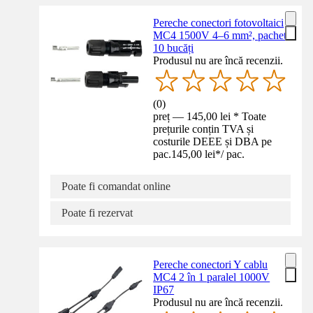
Pereche conectori fotovoltaici
MC4 1500V 4–6 mm², pachet
10 bucăți
Produsul nu are încă recenzii.
(
0
)
preț — 145,00 lei * Toate
prețurile conțin TVA și
costurile DEEE și DBA pe
pac.
145,00 lei
*
/
pac.
Poate fi comandat online
Poate fi rezervat
Pereche conectori Y cablu
MC4 2 în 1 paralel 1000V
IP67
Produsul nu are încă recenzii.