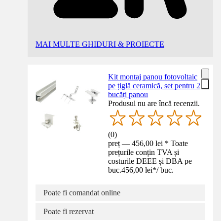
MAI MULTE GHIDURI & PROIECTE
Kit montaj panou fotovoltaic
pe țiglă ceramică, set pentru 2
bucăți panou
Produsul nu are încă recenzii.
(
0
)
preț — 456,00 lei * Toate
prețurile conțin TVA și
costurile DEEE și DBA pe
buc.
456,00 lei
*
/
buc.
Poate fi comandat online
Poate fi rezervat