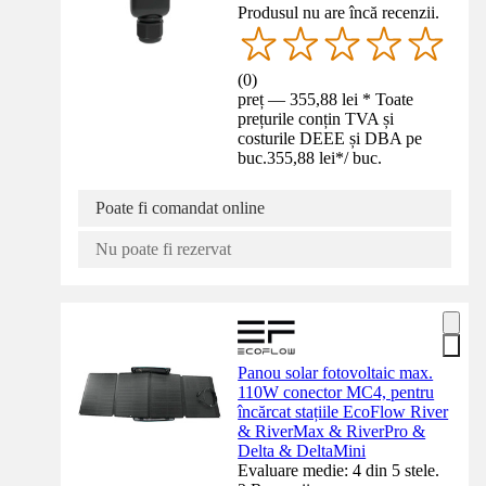
Produsul nu are încă recenzii.
(
0
)
preț — 355,88 lei * Toate
prețurile conțin TVA și
costurile DEEE și DBA pe
buc.
355,88 lei
*
/
buc.
Poate fi comandat online
Nu poate fi rezervat
Panou solar fotovoltaic max.
110W conector MC4, pentru
încărcat stațiile EcoFlow River
& RiverMax & RiverPro &
Delta & DeltaMini
Evaluare medie: 4 din 5 stele.