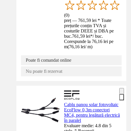
(
0
)
preț — 761,59 lei * Toate
prețurile conțin TVA și
costurile DEEE și DBA pe
buc.
761,59 lei
*
/
buc.
Corespunde la 76,16 lei pe
m
(
76,16 lei
/
m
)
Poate fi comandat online
Nu poate fi rezervat
Cablu panou solar fotovoltaic
EcoFlow 0,3m conectori
MC4, pentru legătură electrică
în paralel
Evaluare medie: 4.8 din 5
stele. 5 Recenzii.