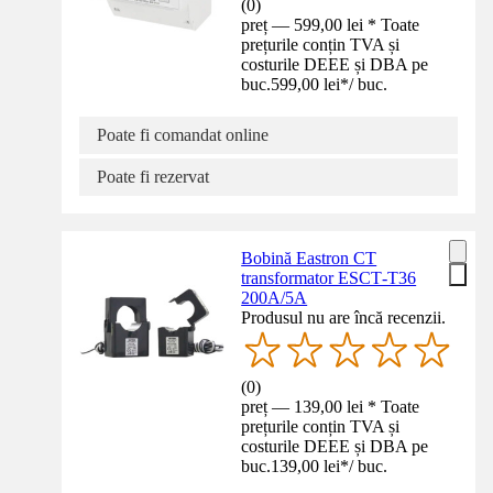
(
0
)
preț — 599,00 lei * Toate
prețurile conțin TVA și
costurile DEEE și DBA pe
buc.
599,00 lei
*
/
buc.
Poate fi comandat online
Poate fi rezervat
Bobină Eastron CT
transformator ESCT‑T36
200A/5A
Produsul nu are încă recenzii.
(
0
)
preț — 139,00 lei * Toate
prețurile conțin TVA și
costurile DEEE și DBA pe
buc.
139,00 lei
*
/
buc.