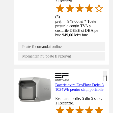
3 Recenzii.
(
3
)
preț — 949,00 lei * Toate
prețurile conțin TVA și
costurile DEEE și DBA pe
buc.
949,00 lei
*
/
buc.
Poate fi comandat online
Momentan nu poate fi rezervat
Baterie extra EcoFlow Delta 3
1024Wh pentru stații portabile
Evaluare medie: 5 din 5 stele.
1 Recenzie.