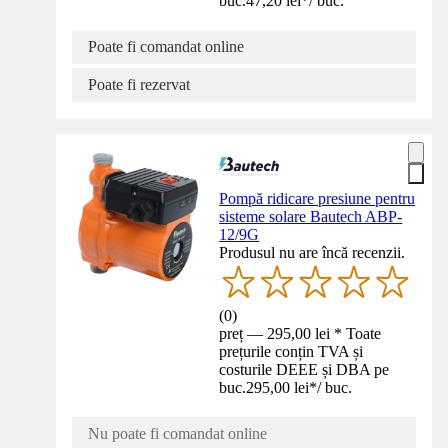
buc.
47,20 lei
*
/
buc.
Poate fi comandat online
Poate fi rezervat
Pompă ridicare presiune pentru
sisteme solare Bautech ABP-
12/9G
Produsul nu are încă recenzii.
(
0
)
preț — 295,00 lei * Toate
prețurile conțin TVA și
costurile DEEE și DBA pe
buc.
295,00 lei
*
/
buc.
Nu poate fi comandat online