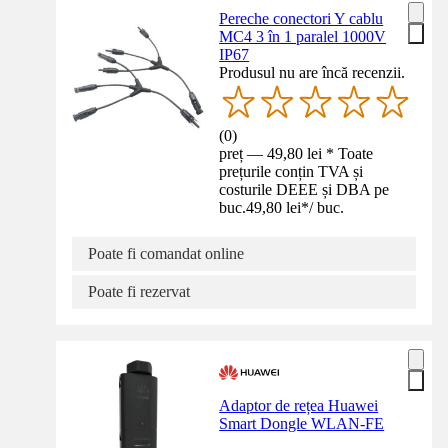
Pereche conectori Y cablu
MC4 3 în 1 paralel 1000V
IP67
Produsul nu are încă recenzii.
(
0
)
preț — 49,80 lei * Toate
prețurile conțin TVA și
costurile DEEE și DBA pe
buc.
49,80 lei
*
/
buc.
Poate fi comandat online
Poate fi rezervat
Adaptor de rețea Huawei
Smart Dongle WLAN-FE