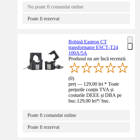
Nu poate fi comandat online
Poate fi rezervat
Bobină Eastron CT
transformator ESCT‑T24
100A/5A
Produsul nu are încă recenzii.
(
0
)
preț — 129,00 lei * Toate
prețurile conțin TVA și
costurile DEEE și DBA pe
buc.
129,00 lei
*
/
buc.
Poate fi comandat online
Poate fi rezervat