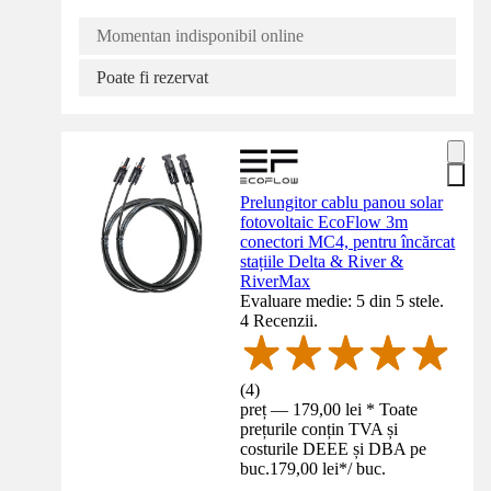
Momentan indisponibil online
Poate fi rezervat
Prelungitor cablu panou solar
fotovoltaic EcoFlow 3m
conectori MC4, pentru încărcat
stațiile Delta & River &
RiverMax
Evaluare medie: 5 din 5 stele.
4 Recenzii.
(
4
)
preț — 179,00 lei * Toate
prețurile conțin TVA și
costurile DEEE și DBA pe
buc.
179,00 lei
*
/
buc.