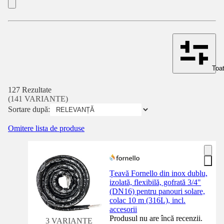
Toat
127 Rezultate
(141 VARIANTE)
Sortare după:
Omitere lista de produse
Țeavă Fornello din inox dublu,
izolată, flexibilă, gofrată 3/4"
(DN16) pentru panouri solare,
colac 10 m (316L), incl.
accesorii
Produsul nu are încă recenzii.
3 VARIANTE