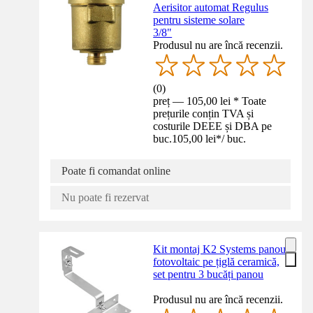
Aerisitor automat Regulus
pentru sisteme solare
3/8"
Produsul nu are încă recenzii.
(
0
)
preț — 105,00 lei * Toate
prețurile conțin TVA și
costurile DEEE și DBA pe
buc.
105,00 lei
*
/
buc.
Poate fi comandat online
Nu poate fi rezervat
Kit montaj K2 Systems panou
fotovoltaic pe țiglă ceramică,
set pentru 3 bucăți panou
Produsul nu are încă recenzii.