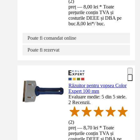
(
2
)
preț — 8,00 lei * Toate
prețurile conțin TVA și
costurile DEEE și DBA pe
buc.
8,00 lei
*
/
buc.
Poate fi comandat online
Poate fi rezervat
Răzuitor pentru vopsea Color
Expert 100 mm
Evaluare medie: 5 din 5 stele.
2 Recenzii.
(
2
)
preț — 8,70 lei * Toate
prețurile conțin TVA și
costurile DEEE și DBA pe