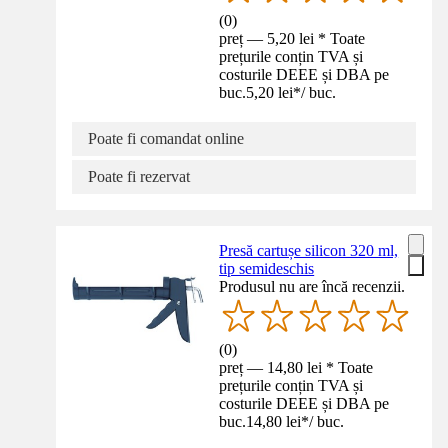
(
0
)
preț — 5,20 lei * Toate
prețurile conțin TVA și
costurile DEEE și DBA pe
buc.
5,20 lei
*
/
buc.
Poate fi comandat online
Poate fi rezervat
Presă cartușe silicon 320 ml,
tip semideschis
Produsul nu are încă recenzii.
(
0
)
preț — 14,80 lei * Toate
prețurile conțin TVA și
costurile DEEE și DBA pe
buc.
14,80 lei
*
/
buc.