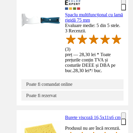
Șpaclu multifuncțional cu lamă
rigidă 75 mm
Evaluare medie: 5 din 5 stele.
3 Recenzii.
(
3
)
preț — 28,30 lei * Toate
prețurile conțin TVA și
costurile DEEE și DBA pe
buc.
28,30 lei
*
/
buc.
Poate fi comandat online
Poate fi rezervat
Burete viscoză 16,5x11x6 cm
Produsul nu are încă recenzii.