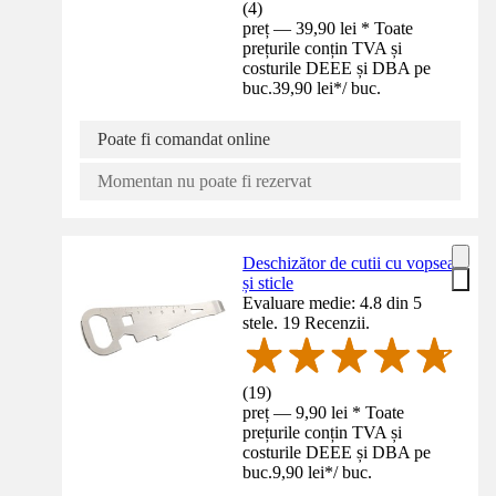
(
4
)
preț — 39,90 lei * Toate
prețurile conțin TVA și
costurile DEEE și DBA pe
buc.
39,90 lei
*
/
buc.
Poate fi comandat online
Momentan nu poate fi rezervat
Deschizător de cutii cu vopsea
și sticle
Evaluare medie: 4.8 din 5
stele. 19 Recenzii.
(
19
)
preț — 9,90 lei * Toate
prețurile conțin TVA și
costurile DEEE și DBA pe
buc.
9,90 lei
*
/
buc.