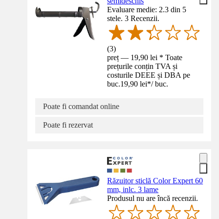
semideschis
Evaluare medie: 2.3 din 5
stele. 3 Recenzii.
(
3
)
preț — 19,90 lei * Toate
prețurile conțin TVA și
costurile DEEE și DBA pe
buc.
19,90 lei
*
/
buc.
Poate fi comandat online
Poate fi rezervat
Răzuitor sticlă Color Expert 60
mm, inlc. 3 lame
Produsul nu are încă recenzii.