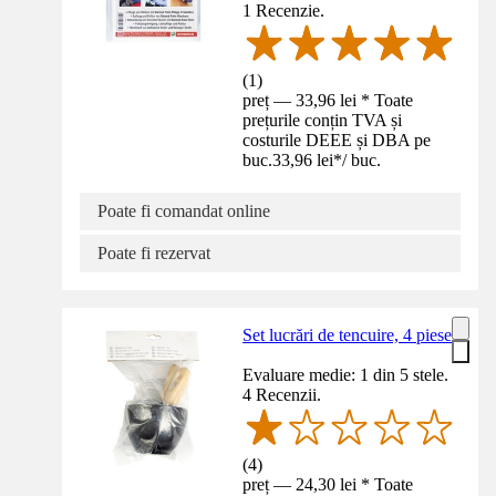
1 Recenzie.
(
1
)
preț — 33,96 lei * Toate
prețurile conțin TVA și
costurile DEEE și DBA pe
buc.
33,96 lei
*
/
buc.
Poate fi comandat online
Poate fi rezervat
Set lucrări de tencuire, 4 piese
Evaluare medie: 1 din 5 stele.
4 Recenzii.
(
4
)
preț — 24,30 lei * Toate