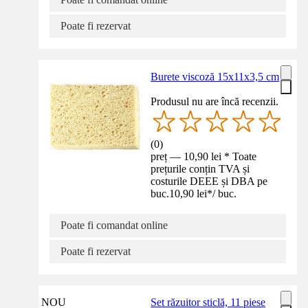
Poate fi rezervat
Burete viscoză 15x11x3,5 cm
Produsul nu are încă recenzii.
(
0
)
preț — 10,90 lei * Toate
prețurile conțin TVA și
costurile DEEE și DBA pe
buc.
10,90 lei
*
/
buc.
Poate fi comandat online
Poate fi rezervat
NOU
Set răzuitor sticlă, 11 piese