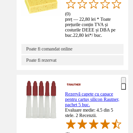
(
0
)
preț — 22,80 lei * Toate
prețurile conțin TVA și
costurile DEEE și DBA pe
buc.
22,80 lei
*
/
buc.
Poate fi comandat online
Poate fi rezervat
Rezervă capete cu capace
pentru cartuș silicon Rautner,
pachet 5 buc.
Evaluare medie: 4.5 din 5
stele. 2 Recenzii.