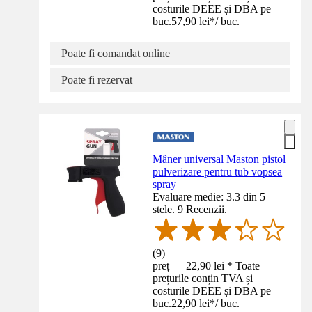
costurile DEEE și DBA pe
buc.
57,90 lei
*
/
buc.
Poate fi comandat online
Poate fi rezervat
Mâner universal Maston pistol
pulverizare pentru tub vopsea
spray
Evaluare medie: 3.3 din 5
stele. 9 Recenzii.
(
9
)
preț — 22,90 lei * Toate
prețurile conțin TVA și
costurile DEEE și DBA pe
buc.
22,90 lei
*
/
buc.