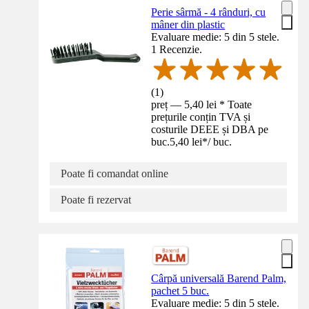
Perie sârmă - 4 rânduri, cu
mâner din plastic
Evaluare medie: 5 din 5 stele.
1 Recenzie.
(
1
)
preț — 5,40 lei * Toate
prețurile conțin TVA și
costurile DEEE și DBA pe
buc.
5,40 lei
*
/
buc.
Poate fi comandat online
Poate fi rezervat
Cârpă universală Barend Palm,
pachet 5 buc.
Evaluare medie: 5 din 5 stele.