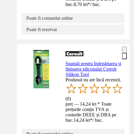
buc.
8,70 lei
*
/
buc.
Poate fi comandat online
Poate fi rezervat
Spatulă pentru îndepărtarea și
finisarea siliconului Ceresit
Silikon Tool
Produsul nu are încă recenzii.
(
0
)
preț — 14,24 lei * Toate
prețurile conțin TVA și
costurile DEEE și DBA pe
buc.
14,24 lei
*
/
buc.
Poate fi comandat online