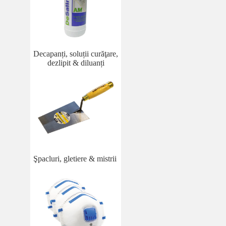
Decapanți, soluții curăţare,
dezlipit & diluanți
Şpacluri, gletiere & mistrii