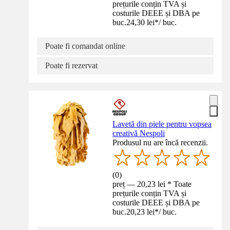
prețurile conțin TVA și
costurile DEEE și DBA pe
buc.
24,30 lei
*
/
buc.
Poate fi comandat online
Poate fi rezervat
Lavetă din piele pentru vopsea
creativă Nespoli
Produsul nu are încă recenzii.
(
0
)
preț — 20,23 lei * Toate
prețurile conțin TVA și
costurile DEEE și DBA pe
buc.
20,23 lei
*
/
buc.