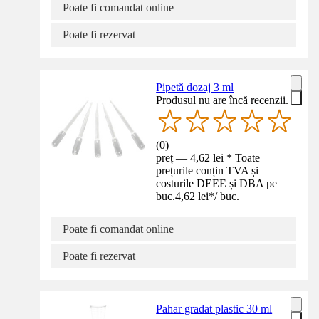
Poate fi comandat online
Poate fi rezervat
Pipetă dozaj 3 ml
Produsul nu are încă recenzii.
(
0
)
preț — 4,62 lei * Toate
prețurile conțin TVA și
costurile DEEE și DBA pe
buc.
4,62 lei
*
/
buc.
Poate fi comandat online
Poate fi rezervat
Pahar gradat plastic 30 ml