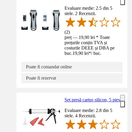
Evaluare medie: 2.5 din 5
stele. 2 Recenzii.
(
2
)
preț — 19,90 lei * Toate
prețurile conțin TVA și
costurile DEEE și DBA pe
buc.
19,90 lei
*
/
buc.
Poate fi comandat online
Poate fi rezervat
Set presă cartuș silicon, 5 piese
Evaluare medie: 2.8 din 5
stele. 4 Recenzii.