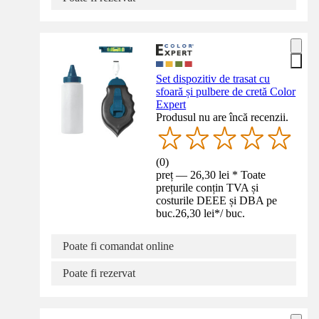
Set dispozitiv de trasat cu
sfoară și pulbere de cretă Color
Expert
Produsul nu are încă recenzii.
(
0
)
preț — 26,30 lei * Toate
prețurile conțin TVA și
costurile DEEE și DBA pe
buc.
26,30 lei
*
/
buc.
Poate fi comandat online
Poate fi rezervat