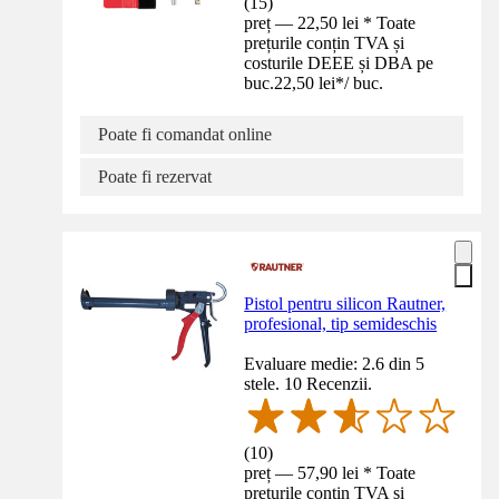
(
15
)
preț — 22,50 lei * Toate
prețurile conțin TVA și
costurile DEEE și DBA pe
buc.
22,50 lei
*
/
buc.
Poate fi comandat online
Poate fi rezervat
Pistol pentru silicon Rautner,
profesional, tip semideschis
Evaluare medie: 2.6 din 5
stele. 10 Recenzii.
(
10
)
preț — 57,90 lei * Toate
prețurile conțin TVA și