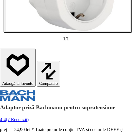
1
/
1
Comparare
Adaptor priză Bachmann pentru supratensiune
4.4
(7 Recenzii)
preț — 24,90 lei * Toate prețurile conțin TVA și costurile DEEE și