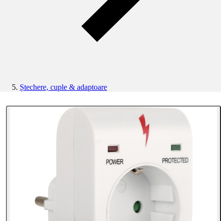
Ștechere, cuple & adaptoare