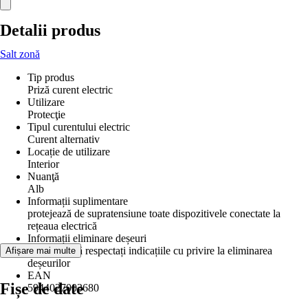
Detalii produs
Salt zonă
Tip produs
Priză curent electric
Utilizare
Protecţie
Tipul curentului electric
Curent alternativ
Locație de utilizare
Interior
Nuanţă
Alb
Informații suplimentare
protejează de supratensiune toate dispozitivele conectate la
rețeaua electrică
Informații eliminare deșeuri
Vă rugăm să respectați indicațiile cu privire la eliminarea
Afișare mai multe
deșeurilor
EAN
Fișe de date
5944027003680