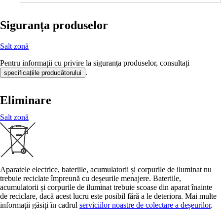
Siguranța produselor
Salt zonă
Pentru informații cu privire la siguranța produselor, consultați
.
specificațiile producătorului
Eliminare
Salt zonă
Aparatele electrice, bateriile, acumulatorii și corpurile de iluminat nu
trebuie reciclate împreună cu deșeurile menajere. Bateriile,
acumulatorii și corpurile de iluminat trebuie scoase din aparat înainte
de reciclare, dacă acest lucru este posibil fără a le deteriora. Mai multe
informații găsiți în cadrul
serviciilor noastre de colectare a deșeurilor
.