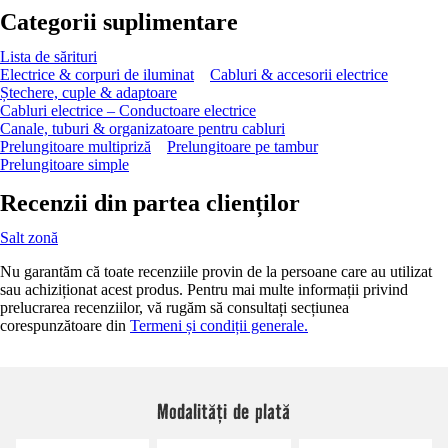
Categorii suplimentare
Lista de sărituri
Electrice & corpuri de iluminat
Cabluri & accesorii electrice
Ștechere, cuple & adaptoare
Cabluri electrice – Conductoare electrice
Canale, tuburi & organizatoare pentru cabluri
Prelungitoare multipriză
Prelungitoare pe tambur
Prelungitoare simple
Recenzii din partea clienților
Salt zonă
Nu garantăm că toate recenziile provin de la persoane care au utilizat
sau achiziționat acest produs. Pentru mai multe informații privind
prelucrarea recenziilor, vă rugăm să consultați secțiunea
corespunzătoare din
Termeni și condiții generale.
Modalități de plată