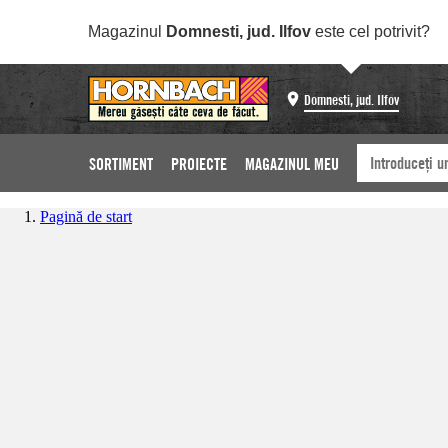
Magazinul
Domnesti, jud. Ilfov
este cel potrivit?
Domnesti, jud. Ilfov
SORTIMENT
PROIECTE
MAGAZINUL MEU
Pagină de start