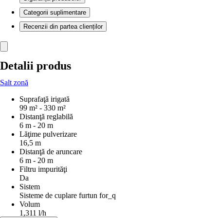
Categorii suplimentare
Recenzii din partea clienților
Detalii produs
Salt zonă
Suprafaţă irigată
99 m² - 330 m²
Distanţă reglabilă
6 m - 20 m
Lăţime pulverizare
16,5 m
Distanţă de aruncare
6 m - 20 m
Filtru impurităţi
Da
Sistem
Sisteme de cuplare furtun for_q
Volum
1,311 l/h