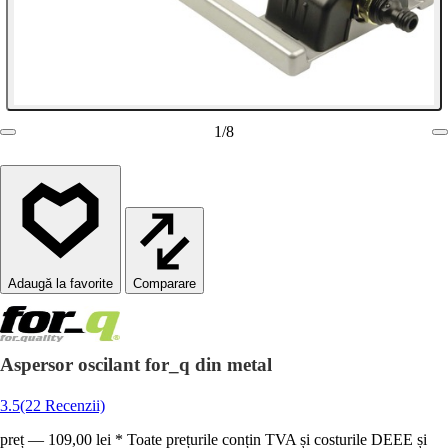
1
/
8
Comparare
Aspersor oscilant for_q din metal
3.5
(22 Recenzii)
preț — 109,00 lei * Toate prețurile conțin TVA și costurile DEEE și