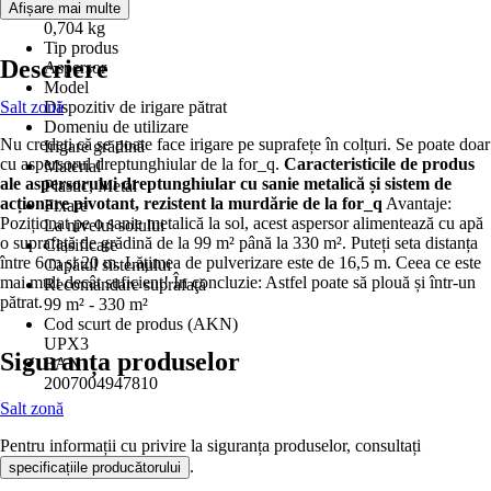
Greutate
Afișare mai multe
0,704 kg
Tip produs
Descriere
Aspersor
Model
Salt zonă
Dispozitiv de irigare pătrat
Domeniu de utilizare
Nu credeți că se poate face irigare pe suprafețe în colțuri. Se poate doar
Irigare grădină
cu aspersorul dreptunghiular de la for_q.
Caracteristicile de produs
Material
ale aspersorului dreptunghiular cu sanie metalică și sistem de
Plastic, Metal
acționare pivotant, rezistent la murdărie de la for_q
Avantaje:
Fixare
Poziționat pe o sanie metalică la sol, acest aspersor alimentează cu apă
La nivelul solului
o suprafață de grădină de la 99 m² până la 330 m². Puteți seta distanța
Clasificare
între 6 m și 20 m. Lățimea de pulverizare este de 16,5 m. Ceea ce este
Capătul sistemului
mai mult decât suficient! În concluzie: Astfel poate să plouă și într-un
Recomandare suprafaţă
pătrat.
99 m² - 330 m²
Cod scurt de produs (AKN)
UPX3
Siguranța produselor
EAN
2007004947810
Salt zonă
Pentru informații cu privire la siguranța produselor, consultați
.
specificațiile producătorului