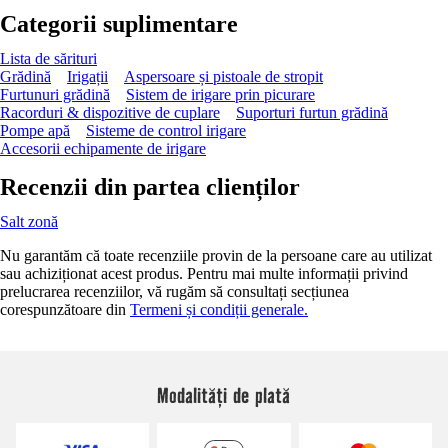
Categorii suplimentare
Lista de sărituri
Grădină
Irigații
Aspersoare și pistoale de stropit
Furtunuri grădină
Sistem de irigare prin picurare
Racorduri & dispozitive de cuplare
Suporturi furtun grădină
Pompe apă
Sisteme de control irigare
Accesorii echipamente de irigare
Recenzii din partea clienților
Salt zonă
Nu garantăm că toate recenziile provin de la persoane care au utilizat
sau achiziționat acest produs. Pentru mai multe informații privind
prelucrarea recenziilor, vă rugăm să consultați secțiunea
corespunzătoare din
Termeni și condiții generale.
Modalități de plată