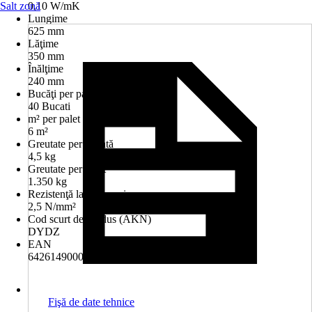
Salt zonă
0,10 W/mK
Lungime
625 mm
Lăţime
350 mm
Înălţime
240 mm
Bucăţi per palet
40 Bucati
m² per palet
6 m²
Greutate per bucată
4,5 kg
Greutate per palet
1.350 kg
Rezistenţă la compresiune
2,5 N/mm²
Cod scurt de produs (AKN)
DYDZ
EAN
6426149000093
Fişă de date tehnice