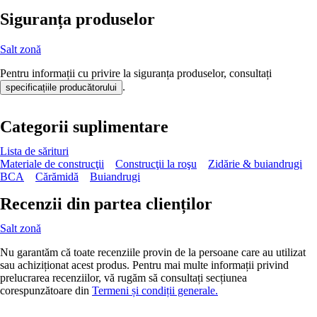
Siguranța produselor
Salt zonă
Pentru informații cu privire la siguranța produselor, consultați
.
specificațiile producătorului
Categorii suplimentare
Lista de sărituri
Materiale de construcţii
Construcţii la roşu
Zidărie & buiandrugi
BCA
Cărămidă
Buiandrugi
Recenzii din partea clienților
Salt zonă
Nu garantăm că toate recenziile provin de la persoane care au utilizat
sau achiziționat acest produs. Pentru mai multe informații privind
prelucrarea recenziilor, vă rugăm să consultați secțiunea
corespunzătoare din
Termeni și condiții generale.