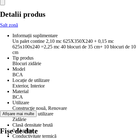
Detalii produs
Salt zonă
Informații suplimentare
Un palet contine 2,10 mc 625X350X240 + 0,15 mc
625x100x240 =2,25 mc 40 blocuri de 35 cm+ 10 blocuri de 10
cm
Tip produs
Blocuri zidărie
Model
BCA
Locație de utilizare
Exterior, Interior
Material
BCA
Utilizare
Construcţie nouă, Renovare
Domeniu de utilizare
Afișare mai multe
Zidărie
Clasă densitate brută
Fișe de date
0,4 kg/dm³
Conductivitate termică