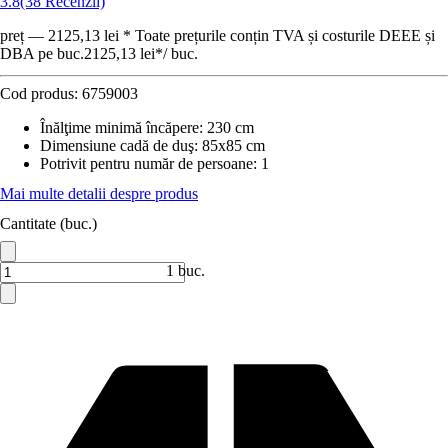
3.8
(38 Recenzii)
preț — 2125,13 lei * Toate prețurile conțin TVA și costurile DEEE și
DBA pe buc.
2125,13 lei
*
/
buc.
Cod produs:
6759003
Înălţime minimă încăpere
:
230 cm
Dimensiune cadă de duş
:
85x85 cm
Potrivit pentru număr de persoane
:
1
Mai multe detalii despre produs
Cantitate (buc.)
1 buc.