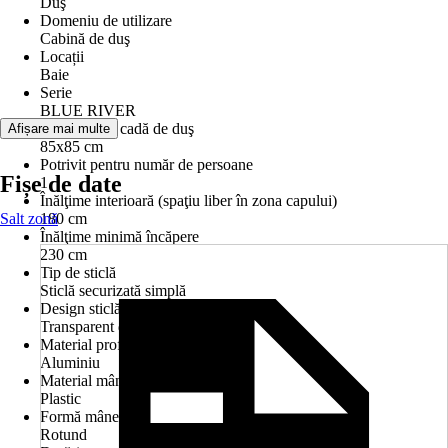
Duş
Domeniu de utilizare
Cabină de duş
Locații
Baie
Serie
BLUE RIVER
Dimensiune cadă de duş
Afișare mai multe
85x85 cm
Potrivit pentru număr de persoane
Fișe de date
1
Înălţime interioară (spaţiu liber în zona capului)
Salt zonă
180 cm
Înălţime minimă încăpere
230 cm
Tip de sticlă
Sticlă securizată simplă
Design sticlă
Transparent deschis
Material profil
Aluminiu
Material mâner
Plastic
Formă mâner
Rotund