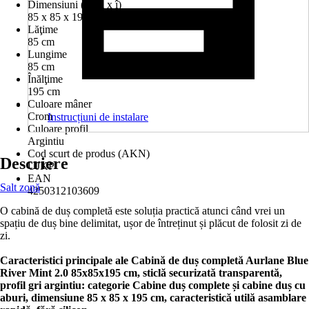
Dimensiuni (L x l x î)
85 x 85 x 195 cm
Lăţime
85 cm
Lungime
85 cm
Înălţime
195 cm
Culoare mâner
Crom
Instrucțiuni de instalare
Culoare profil
Argintiu
Cod scurt de produs (AKN)
Descriere
UJKP
EAN
Salt zonă
4250312103609
O cabină de duș completă este soluția practică atunci când vrei un
spațiu de duș bine delimitat, ușor de întreținut și plăcut de folosit zi de
zi.
Caracteristici principale ale Cabină de duș completă Aurlane Blue
River Mint 2.0 85x85x195 cm, sticlă securizată transparentă,
profil gri argintiu: categorie Cabine duș complete și cabine duș cu
aburi, dimensiune 85 x 85 x 195 cm, caracteristică utilă asamblare