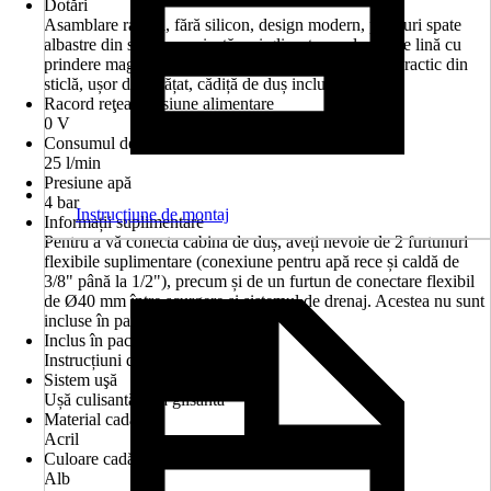
Dotări
Asamblare rapidă, fără silicon, design modern, panouri spate
albastre din sticlă securizată, uși glisante cu alunecare lină cu
prindere magnetică, accesorii de înaltă calitate, raft practic din
sticlă, ușor de curățat, cădiță de duș inclusă
Racord reţea/Tensiune alimentare
0 V
Consumul de apă
25 l/min
Presiune apă
4 bar
Instrucţiune de montaj
Informații suplimentare
Pentru a vă conecta cabina de duș, aveți nevoie de 2 furtunuri
flexibile suplimentare (conexiune pentru apă rece și caldă de
3/8" până la 1/2"), precum și de un furtun de conectare flexibil
de Ø40 mm între scurgere și sistemul de drenaj. Acestea nu sunt
incluse în pachetul de livrare.
Inclus în pachetul livrat
Instrucțiuni de asamblare
Sistem uşă
Ușă culisantă/Ușă glisantă
Material cadă
Acril
Culoare cadă de baie
Alb