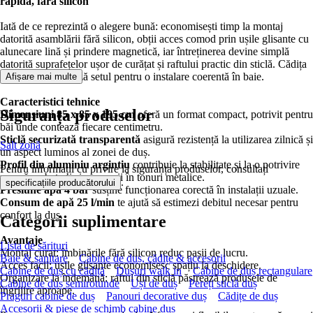
rapidă, fără silicon
Iată de ce reprezintă o alegere bună: economisești timp la montaj
datorită asamblării fără silicon, obții acces comod prin ușile glisante cu
alunecare lină și prindere magnetică, iar întreținerea devine simplă
datorită suprafețelor ușor de curățat și raftului practic din sticlă. Cădița
inclusă completează setul pentru o instalare coerentă în baie.
Afișare mai multe
Caracteristici tehnice
Siguranța produselor
Dimensiuni 85 x 85 x 195 cm
oferă un format compact, potrivit pentru
băi unde contează fiecare centimetru.
Sticlă securizată transparentă
asigură rezistență la utilizarea zilnică și
Salt zonă
un aspect luminos al zonei de duș.
Profil din aluminiu argintiu
contribuie la stabilitate și la o potrivire
Pentru informații cu privire la siguranța produselor, consultați
ușoară cu baterii și accesorii în tonuri metalice.
.
specificațiile producătorului
Presiune apă 4 bar
susține funcționarea corectă în instalații uzuale.
Consum de apă 25 l/min
te ajută să estimezi debitul necesar pentru
confort la duș.
Categorii suplimentare
Avantaje
Lista de sărituri
Montaj curat: îmbinările fără silicon reduc pașii de lucru.
Baie & sanitare
Cabine de duș, cădițe & accesorii
Acces facil: ușile glisante economisesc spațiu la deschidere.
Cabine de duș cu cădiță
Dușuri walk in
Cabine de duș rectangulare
Organizare la îndemână: raftul din sticlă păstrează produsele de
Cabine de duș semirotunde
Uși de duș
Pereți sticlă duș
îngrijire aproape.
Praguri cabine de duș
Panouri decorative duș
Cădițe de duș
Accesorii & piese de schimb cabine duș