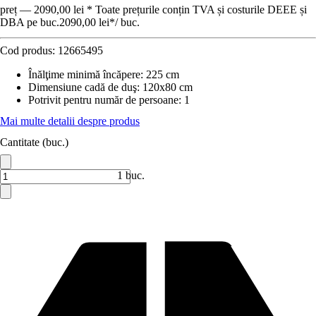
preț — 2090,00 lei * Toate prețurile conțin TVA și costurile DEEE și
DBA pe buc.
2090,00 lei
*
/
buc.
Cod produs:
12665495
Înălţime minimă încăpere
:
225 cm
Dimensiune cadă de duş
:
120x80 cm
Potrivit pentru număr de persoane
:
1
Mai multe detalii despre produs
Cantitate (buc.)
1 buc.