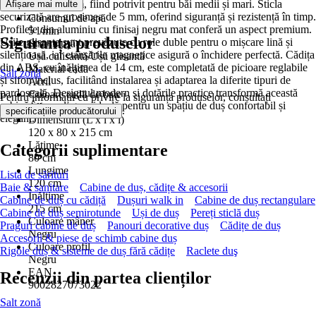
120 x 80 x 215 cm, fiind potrivit pentru băi medii și mari. Sticla
Afișare mai multe
0 V
securizată are grosimea de 5 mm, oferind siguranță și rezistență în timp.
Consumul de apă
Profilele din aluminiu cu finisaj negru mat conferă un aspect premium.
5 l/min
Siguranța produselor
Ușile glisante sunt prevăzute cu role duble pentru o mișcare lină și
Sistem uşă
silențioasă, iar etanșările magnetice asigură o închidere perfectă. Cădița
Ușă culisantă/Ușă glisantă
din ABS, cu înălțimea de 14 cm, este completată de picioare reglabile
Material cadă
Salt zonă
și sifon inclus, facilitând instalarea și adaptarea la diferite tipuri de
Acril
pardoseală. Designul modern și dotările practice transformă această
Culoare cadă de baie
Pentru informații cu privire la siguranța produselor, consultați
cabină într-o alegere ideală pentru un spațiu de duș confortabil și
Alb
.
specificațiile producătorului
elegant.
Dimensiuni (L x l x î)
120 x 80 x 215 cm
Lăţime
Categorii suplimentare
80 cm
Lungime
Lista de sărituri
120 cm
Baie & sanitare
Cabine de duș, cădițe & accesorii
Înălţime
Cabine de duș cu cădiță
Dușuri walk in
Cabine de duș rectangulare
215 cm
Cabine de duș semirotunde
Uși de duș
Pereți sticlă duș
Culoare mâner
Praguri cabine de duș
Panouri decorative duș
Cădițe de duș
Negru
Accesorii & piese de schimb cabine duș
Culoare profil
Rigole duș & sisteme de duș fără cădițe
Raclete duş
Negru
EAN
Recenzii din partea clienților
9002827073022
Salt zonă