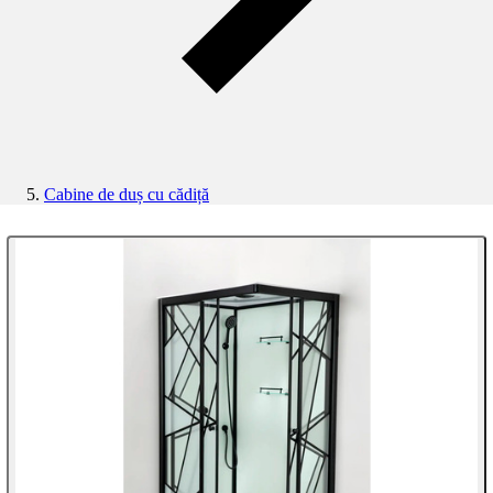
Cabine de duș cu cădiță