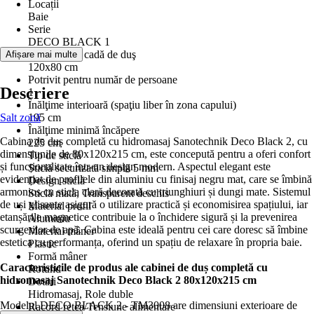
Locații
Baie
Serie
DECO BLACK 1
Dimensiune cadă de duş
Afișare mai multe
120x80 cm
Potrivit pentru număr de persoane
Descriere
1
Înălţime interioară (spaţiu liber în zona capului)
Salt zonă
195 cm
Înălţime minimă încăpere
Cabina de duș completă cu hidromasaj Sanotechnik Deco Black 2, cu
225 cm
dimensiunile de 80x120x215 cm, este concepută pentru a oferi confort
Tip de sticlă
și funcționalitate într-un design modern. Aspectul elegant este
Sticlă securizată simplă 5 mm
evidențiat de profilele din aluminiu cu finisaj negru mat, care se îmbină
Design sticlă
armonios cu sticla clară decorată cu triunghiuri și dungi mate. Sistemul
Sticlă mată, Transparent deschis
de uși glisante asigură o utilizare practică și economisirea spațiului, iar
Material profil
etanșările magnetice contribuie la o închidere sigură și la prevenirea
Aluminiu
scurgerilor de apă. Cabina este ideală pentru cei care doresc să îmbine
Material mâner
estetica cu performanța, oferind un spațiu de relaxare în propria baie.
Plastic
Formă mâner
Caracteristicile de produs ale cabinei de duș completă cu
Rotund
hidromasaj Sanotechnik Deco Black 2 80x120x215 cm
Dotări
Hidromasaj, Role duble
Modelul DECO BLACK 2 - TM3008 are dimensiuni exterioare de
Racord reţea/Tensiune alimentare