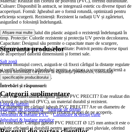
Material: Realizat din clorură de polivinil (PVC), oferind durabilitate.
Culoare: Disponibil în antracit, se integrează estetic cu diverse tipuri de
acoperișuri. Formă: Jgheabul are o formă rotundă, optimizată pentru
eficiența scurgerii. Rezistență: Rezistent la radiații UV și zgârieturi,
asigurând o folosință îndelungată.
Durabilitate: Materialul din plastic asigură o rezistență îndelungată în
Afișare mai multe
timp. Protecție: Culorile rezistente și protecția UV previn decolorarea.
Capacitate: Designul său permite o capacitate mare de scurgere,
Siguranța produselor
prevenind acumularea apei. Versatilitate: Potrivit pentru diverse tipuri
de acoperișuri datorită dimensiunii și formei sale.
Salt zonă
Pentru montajul corect, asigură-te că fixezi cârligul la distanțe regulate
și verifici alinierea jgheabului pentru a asigura o scurgere eficientă a
Pentru informații cu privire la siguranța produselor, consultați
apei.
.
specificațiile producătorului
Întrebări și răspunsuri:
Categorii suplimentare
Care este materialul cârligului jgheab PVC PRECIT? Este realizat din
clorură de polivinil (PVC), un material durabil și rezistent.
Lista de sărituri
Ce diametru are cârligul jgheab PVC PRECIT? Are un diametru de
Materiale de construcţii
Sisteme de drenaj
125 mm, ideal pentru drenajul eficient al apei de pe acoperiș.
Jgheaburi & burlane PVC
Canalizare & drenaj curte
Jgheaburi & burlane metalice
În concluzie: Cârligul jgheab PVC PRECIT Ø 125 mm antracit este o
soluție eficientă și durabilă pentru gestionarea apei pluviale, oferind
Recenzii din partea clienților