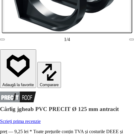
1
/
4
Comparare
Cârlig jgheab PVC PRECIT Ø 125 mm antracit
Scrieți prima recenzie
preț — 9,25 lei * Toate prețurile conțin TVA și costurile DEEE și