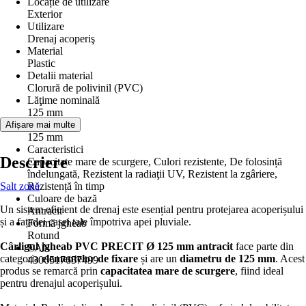
Locație de utilizare
Exterior
Utilizare
Drenaj acoperiş
Material
Plastic
Detalii material
Clorură de polivinil (PVC)
Lăţime nominală
125 mm
Diametru
Afișare mai multe
125 mm
Caracteristici
Descriere
Capacitate mare de scurgere, Culori rezistente, De folosință
îndelungată, Rezistent la radiaţii UV, Rezistent la zgâriere,
Salt zonă
Rezistență în timp
Culoare de bază
Un sistem eficient de drenaj este esențial pentru protejarea acoperișului
Antracit
și a fațadei casei tale împotriva apei pluviale.
Formă jgheab
Rotund
Cârligul jgheab PVC PRECIT Ø 125 mm antracit
face parte din
EAN
categoria
elementelor de fixare
și are un
diametru de 125 mm
. Acest
4306517657499
produs se remarcă prin
capacitatea mare de scurgere
, fiind ideal
pentru drenajul acoperișului.