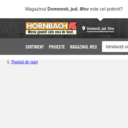
Magazinul
Domnesti, jud. Ilfov
este cel potrivit?
Domnesti, jud. Ilfov
SORTIMENT
PROIECTE
MAGAZINUL MEU
Pagină de start