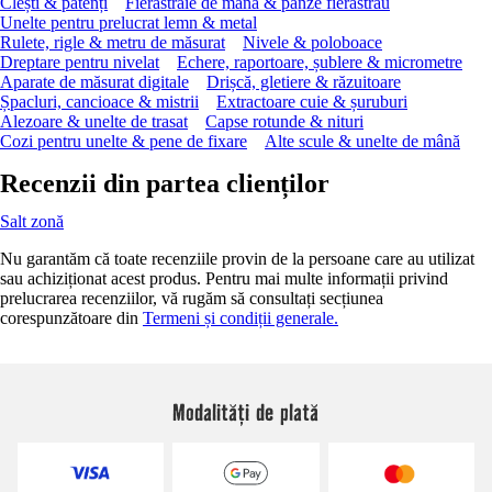
Clești & patenți
Fierăstraie de mână & pânze fierăstrău
Unelte pentru prelucrat lemn & metal
Rulete, rigle & metru de măsurat
Nivele & poloboace
Dreptare pentru nivelat
Echere, raportoare, șublere & micrometre
Aparate de măsurat digitale
Drișcă, gletiere & răzuitoare
Șpacluri, cancioace & mistrii
Extractoare cuie & șuruburi
Alezoare & unelte de trasat
Capse rotunde & nituri
Cozi pentru unelte & pene de fixare
Alte scule & unelte de mână
Recenzii din partea clienților
Salt zonă
Nu garantăm că toate recenziile provin de la persoane care au utilizat
sau achiziționat acest produs. Pentru mai multe informații privind
prelucrarea recenziilor, vă rugăm să consultați secțiunea
corespunzătoare din
Termeni și condiții generale.
Modalități de plată