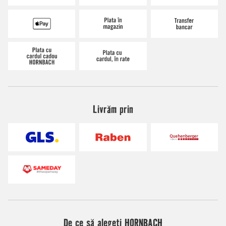
Livrăm prin
De ce să alegeți HORNBACH