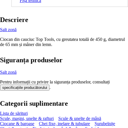
Fișă tehnică
Descriere
Salt zonă
Ciocan din cauciuc Top Tools, cu greutatea totală de 450 g, diametrul
de 65 mm și mâner din lemn.
Siguranța produselor
Salt zonă
Pentru informații cu privire la siguranța produselor, consultați
.
specificațiile producătorului
Categorii suplimentare
Lista de sărituri
Scule, mașini, unelte & rafturi
Scule & unelte de mână
Ciocane & baroase
Chei fixe, inelare & tubulare
Șurubelnițe