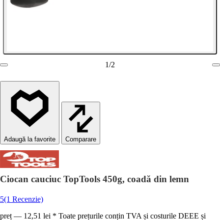
1
/
2
Comparare
Ciocan cauciuc TopTools 450g, coadă din lemn
5
(1 Recenzie)
preț — 12,51 lei * Toate prețurile conțin TVA și costurile DEEE și