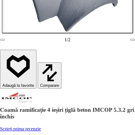
1
/
2
Comparare
Coamă ramificație 4 ieșiri țiglă beton IMCOP 5.3.2 gri
închis
Scrieți prima recenzie