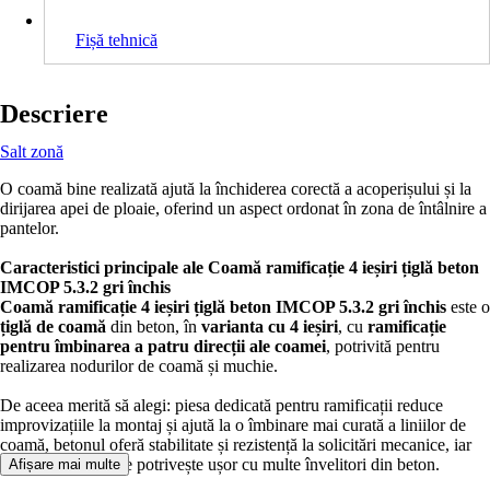
Fișă tehnică
Descriere
Salt zonă
O coamă bine realizată ajută la închiderea corectă a acoperișului și la
dirijarea apei de ploaie, oferind un aspect ordonat în zona de întâlnire a
pantelor.
Caracteristici principale ale Coamă ramificație 4 ieșiri țiglă beton
IMCOP 5.3.2 gri închis
Coamă ramificație 4 ieșiri țiglă beton IMCOP 5.3.2 gri închis
este o
țiglă de coamă
din beton, în
varianta cu 4 ieșiri
, cu
ramificație
pentru îmbinarea a patru direcții ale coamei
, potrivită pentru
realizarea nodurilor de coamă și muchie.
De aceea merită să alegi: piesa dedicată pentru ramificații reduce
improvizațiile la montaj și ajută la o îmbinare mai curată a liniilor de
coamă, betonul oferă stabilitate și rezistență la solicitări mecanice, iar
nuanța gri închis se potrivește ușor cu multe învelitori din beton.
Afișare mai multe