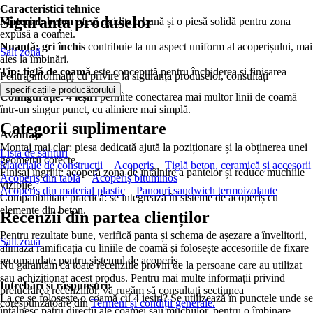
Caracteristici tehnice
Siguranța produselor
Material: beton
oferă rigiditate bună și o piesă solidă pentru zona
expusă a coamei.
Nuanță: gri închis
contribuie la un aspect uniform al acoperișului, mai
Salt zonă
ales la îmbinări.
Tip: țiglă de coamă
este concepută pentru închiderea și finisarea
Pentru informații cu privire la siguranța produselor, consultați
corectă a coamei.
.
specificațiile producătorului
Configurație: 4 ieșiri
permite conectarea mai multor linii de coamă
într-un singur punct, cu aliniere mai simplă.
Categorii suplimentare
Avantaje
Montaj mai clar: piesa dedicată ajută la poziționare și la obținerea unei
Lista de sărituri
geometrii corecte.
Materiale de construcţii
Acoperiş
Țiglă beton, ceramică și accesorii
Finisaj îngrijit: acoperă zona de întâlnire a pantelor și reduce muchiile
Acoperiş din tablă
Acoperiş bituminos
vizibile.
Acoperiş din material plastic
Panouri sandwich termoizolante
Compatibilitate practică: se integrează în sisteme de acoperiș cu
elemente din beton.
Recenzii din partea clienților
Pentru rezultate bune, verifică panta și schema de așezare a învelitorii,
Salt zonă
aliniază ramificația cu liniile de coamă și folosește accesoriile de fixare
recomandate pentru sistemul de acoperiș.
Nu garantăm că toate recenziile provin de la persoane care au utilizat
sau achiziționat acest produs. Pentru mai multe informații privind
Întrebări și răspunsuri:
prelucrarea recenziilor, vă rugăm să consultați secțiunea
La ce se folosește o coamă cu 4 ieșiri? Se utilizează în punctele unde se
corespunzătoare din
Termeni și condiții generale.
întâlnesc patru direcții ale coamei sau muchiilor, pentru o îmbinare