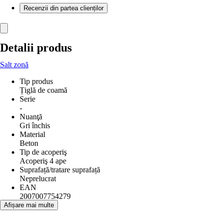
Recenzii din partea clienților
Detalii produs
Salt zonă
Tip produs
Țiglă de coamă
Serie
-
Nuanţă
Gri închis
Material
Beton
Tip de acoperiş
Acoperiş 4 ape
Suprafață/tratare suprafață
Neprelucrat
EAN
2007007754279
Afișare mai multe