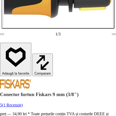
1
/
3
Comparare
Conector furtun Fiskars 9 mm (3/8")
5
(1 Recenzie)
preț — 34,90 lei * Toate prețurile conțin TVA și costurile DEEE și