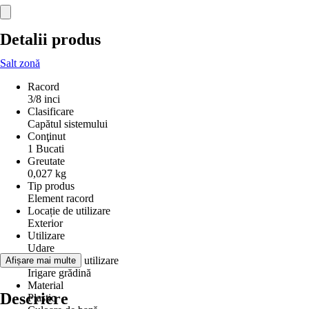
Detalii produs
Salt zonă
Racord
3/8 inci
Clasificare
Capătul sistemului
Conţinut
1 Bucati
Greutate
0,027 kg
Tip produs
Element racord
Locație de utilizare
Exterior
Utilizare
Udare
Domeniu de utilizare
Afișare mai multe
Irigare grădină
Material
Descriere
Plastic