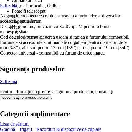
Culoare de bază
Salt zonă
Negru, Portocaliu, Galben
Poate fi telescopat
Asigura interconectarea rapida si usoara a furtunelor si diverselor
Nu
accesorii pentru furtun
Cap pivotant
Design ergonomic, prevazut cu SoftGripTM pentru o buna
Nu
manevrabilitate
EAN
Cod de culori pentru alegerea usoara si rapida a furtunului compatibil.
6411501510969
Furtunele si accesoriile sunt marcate cu galben pentru diametrul de 9
mm (3/8’’), albastru pentru 13 mm (1/2’’) si rosu pentru 19 mm (3/4’’)
Conector universal - compatibil cu furtun de orice marca
Siguranța produselor
Salt zonă
Pentru informații cu privire la siguranța produselor, consultați
.
specificațiile producătorului
Categorii suplimentare
Lista de sărituri
Grădină
Irigații
Racorduri & dispozitive de cuplare