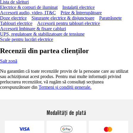
Lista de sărituri
Electrice & corpuri de iluminat
Instalații electrice
Accesorii audio, video, IT&C
Prize & întrerupătoare
Doze electrice
Siguranțe electrice & disjunctoare
Paratrăsnete
Tablouri electrice
Accesorii pentru tablouri electrice
Accesorii îmbinare & fixare cabluri
UPS, regulatoare & stabilizatoare de tensiune
Scule pentru lucrări electrice
Recenzii din partea clienților
Salt zonă
Nu garantăm că toate recenziile provin de la persoane care au utilizat
sau achiziționat acest produs. Pentru mai multe informații privind
prelucrarea recenziilor, vă rugăm să consultați secțiunea
corespunzătoare din
Termeni și condiții generale.
Modalități de plată