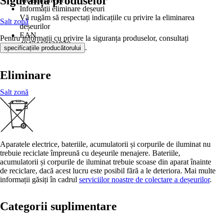
Siguranța produselor
Informații eliminare deșeuri
Vă rugăm să respectați indicațiile cu privire la eliminarea
Salt zonă
deșeurilor
EAN
Pentru informații cu privire la siguranța produselor, consultați
4047443431820
.
specificațiile producătorului
Eliminare
Salt zonă
Aparatele electrice, bateriile, acumulatorii și corpurile de iluminat nu
trebuie reciclate împreună cu deșeurile menajere. Bateriile,
acumulatorii și corpurile de iluminat trebuie scoase din aparat înainte
de reciclare, dacă acest lucru este posibil fără a le deteriora. Mai multe
informații găsiți în cadrul
serviciilor noastre de colectare a deșeurilor
.
Categorii suplimentare