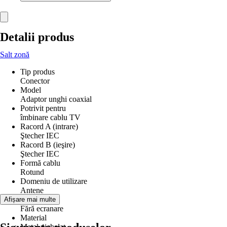
Detalii produs
Salt zonă
Tip produs
Conector
Model
Adaptor unghi coaxial
Potrivit pentru
îmbinare cablu TV
Racord A (intrare)
Ştecher IEC
Racord B (ieşire)
Ştecher IEC
Formă cablu
Rotund
Domeniu de utilizare
Antene
Izolaţie
Afișare mai multe
Fără ecranare
Material
Metal nichelat