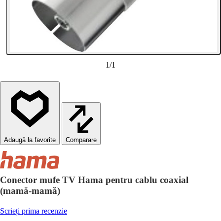
1
/
1
Comparare
Conector mufe TV Hama pentru cablu coaxial
(mamă-mamă)
Scrieți prima recenzie