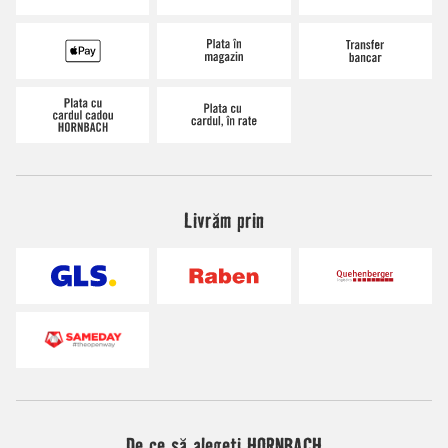
Livrăm prin
De ce să alegeți HORNBACH