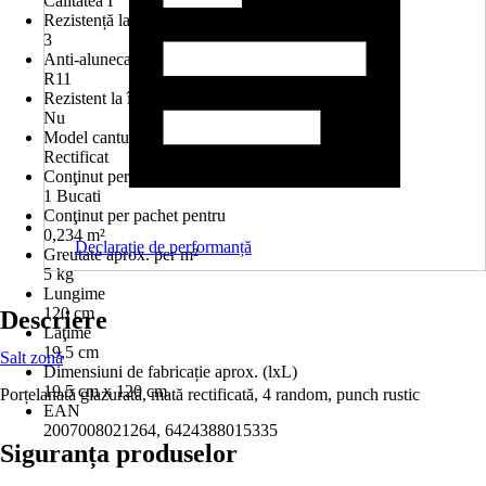
Calitatea I
Rezistență la uzură/Trafic intens
3
Anti-alunecare
R11
Rezistent la îngheţ
Nu
Model canturi
Rectificat
Conţinut per pachet
1 Bucati
Conţinut per pachet pentru
0,234 m²
Declarație de performanță
Greutate aprox. per m²
5 kg
Lungime
120 cm
Descriere
Lăţime
19,5 cm
Salt zonă
Dimensiuni de fabricație aprox. (lxL)
19.5 cm x 120 cm
Porțelanată glazurată, mată rectificată, 4 random, punch rustic
EAN
2007008021264, 6424388015335
Siguranța produselor