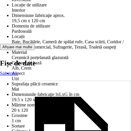
Locație de utilizare
Interior
Dimensiune fabricaţie aprox.
19,5 cm x 120 cm
Domeniu de utilizare
Pardoseală
Locații
Baie, Bucătărie, Cameră de spălat rufe, Casa scării, Coridor /
hol, Spațiu comercial, Sufragerie, Terasă, Toaletă oaspeți
Afișare mai multe
Material
Ceramică porțelanată glazurată
Fișe de date
Culoare de bază
Alb, Crem
Salt zonă
Aspect
Uni
Suprafața plăcii ceramice
Mat
Dimensiunile fabricaţie lxLxG în cm
19.5 x 120 x 1 cm
Mărime nominală în cm
20 x 120
Grosime
1 cm
Sortare