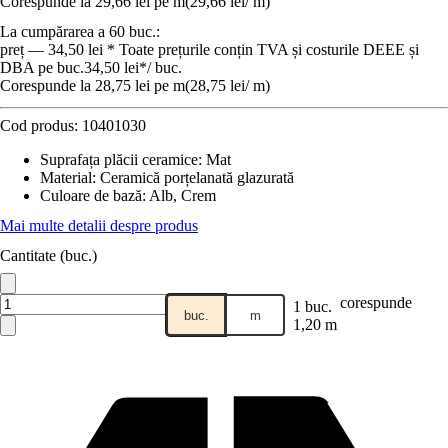
Corespunde la 29,66 lei pe m
(
29,66 lei
/
m
)
La cumpărarea a 60 buc.:
preț — 34,50 lei * Toate prețurile conțin TVA și costurile DEEE și
DBA pe buc.
34,50 lei
*
/
buc.
Corespunde la 28,75 lei pe m
(
28,75 lei
/
m
)
Cod produs:
10401030
Suprafața plăcii ceramice
:
Mat
Material
:
Ceramică porțelanată glazurată
Culoare de bază
:
Alb, Crem
Mai multe detalii despre produs
Cantitate (buc.)
corespunde
1 buc.
buc.
m
1,20 m