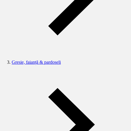
Gresie, faianță & pardoseli