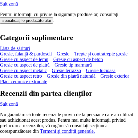
Salt zonă
Pentru informații cu privire la siguranța produselor, consultați
.
specificațiile producătorului
Categorii suplimentare
Lista de sărituri
Gresie, faianță & pardoseli
Gresie
Trepte și contratrepte gresie
Gresie cu aspect de lemn
Gresie cu aspect de beton
Gresie cu aspect de piatră
Gresie tip marmură
Gresie cu aspect metalic
Gresie terrazzo
Gresie lucioasă
Gresie cu aspect retro
Gresie din piatră naturală
Gresie exterior
Plăci ceramice extrudate
Recenzii din partea clienților
Salt zonă
Nu garantăm că toate recenziile provin de la persoane care au utilizat
sau achiziționat acest produs. Pentru mai multe informații privind
prelucrarea recenziilor, vă rugăm să consultați secțiunea
corespunzătoare din
Termeni și condiții generale.