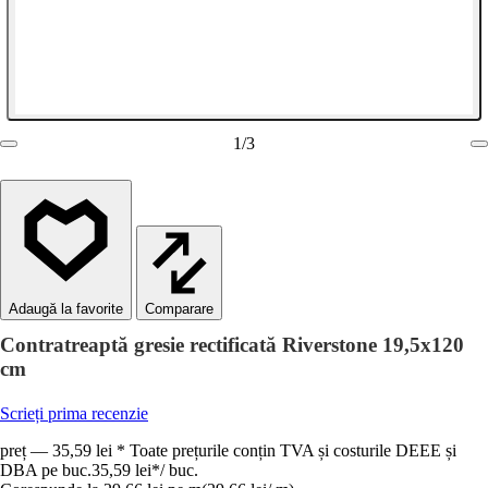
1
/
3
Comparare
Contratreaptă gresie rectificată Riverstone 19,5x120
cm
Scrieți prima recenzie
preț — 35,59 lei * Toate prețurile conțin TVA și costurile DEEE și
DBA pe buc.
35,59 lei
*
/
buc.