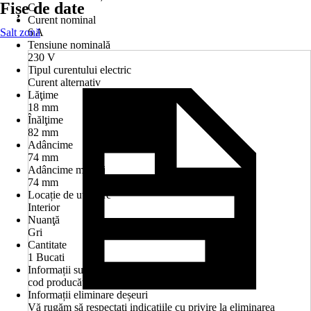
Fișe de date
C
Curent nominal
Salt zonă
6 A
Tensiune nominală
230 V
Tipul curentului electric
Curent alternativ
Lăţime
18 mm
Înălţime
82 mm
Adâncime
74 mm
Adâncime montaj
74 mm
Locație de utilizare
Interior
Nuanţă
Gri
Cantitate
1 Bucati
Informații suplimentare
cod producător EZ9F32106
Informații eliminare deșeuri
Vă rugăm să respectați indicațiile cu privire la eliminarea