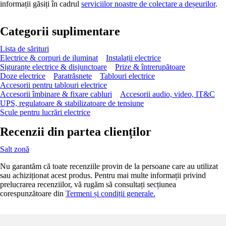
informații găsiți în cadrul
serviciilor noastre de colectare a deșeurilor
.
Categorii suplimentare
Lista de sărituri
Electrice & corpuri de iluminat
Instalații electrice
Siguranțe electrice & disjunctoare
Prize & întrerupătoare
Doze electrice
Paratrăsnete
Tablouri electrice
Accesorii pentru tablouri electrice
Accesorii îmbinare & fixare cabluri
Accesorii audio, video, IT&C
UPS, regulatoare & stabilizatoare de tensiune
Scule pentru lucrări electrice
Recenzii din partea clienților
Salt zonă
Nu garantăm că toate recenziile provin de la persoane care au utilizat
sau achiziționat acest produs. Pentru mai multe informații privind
prelucrarea recenziilor, vă rugăm să consultați secțiunea
corespunzătoare din
Termeni și condiții generale.