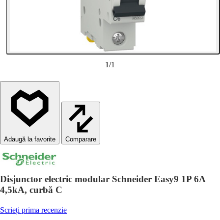
1
/
1
Comparare
Disjunctor electric modular Schneider Easy9 1P 6A
4,5kA, curbă C
Scrieți prima recenzie