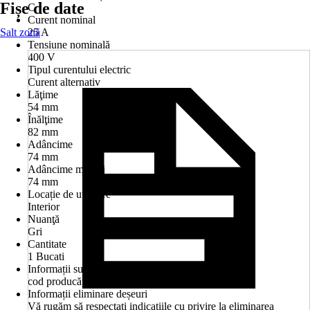
Fișe de date
C
Curent nominal
Salt zonă
25 A
Tensiune nominală
400 V
Tipul curentului electric
Curent alternativ
Lăţime
54 mm
Înălţime
82 mm
Adâncime
74 mm
Adâncime montaj
74 mm
Locație de utilizare
Interior
Nuanţă
Gri
Cantitate
1 Bucati
Informații suplimentare
cod producător EZ9F32325
Informații eliminare deșeuri
Vă rugăm să respectați indicațiile cu privire la eliminarea