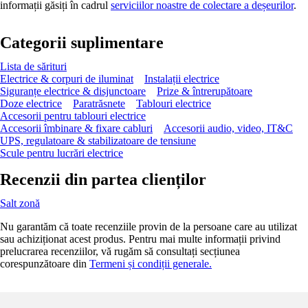
informații găsiți în cadrul
serviciilor noastre de colectare a deșeurilor
.
Categorii suplimentare
Lista de sărituri
Electrice & corpuri de iluminat
Instalații electrice
Siguranțe electrice & disjunctoare
Prize & întrerupătoare
Doze electrice
Paratrăsnete
Tablouri electrice
Accesorii pentru tablouri electrice
Accesorii îmbinare & fixare cabluri
Accesorii audio, video, IT&C
UPS, regulatoare & stabilizatoare de tensiune
Scule pentru lucrări electrice
Recenzii din partea clienților
Salt zonă
Nu garantăm că toate recenziile provin de la persoane care au utilizat
sau achiziționat acest produs. Pentru mai multe informații privind
prelucrarea recenziilor, vă rugăm să consultați secțiunea
corespunzătoare din
Termeni și condiții generale.