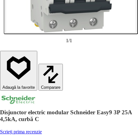
1
/
1
Comparare
Disjunctor electric modular Schneider Easy9 3P 25A
4,5kA, curbă C
Scrieți prima recenzie