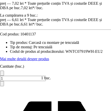
preț — 7,02 lei * Toate prețurile conțin TVA și costurile DEEE și
DBA pe buc.
7,02 lei
*
/
buc.
La cumpărarea a 9 buc.:
preț — 6,61 lei * Toate prețurile conțin TVA și costurile DEEE și
DBA pe buc.
6,61 lei
*
/
buc.
Cod produs:
10401137
Tip produs
:
Carcasă cu montare pe tencuială
Tip de montaj
:
Pe tencuială
Codul de produs al producătorului
:
WNTC07919WH-EU2
Mai multe detalii despre produs
Cantitate (buc.)
1 buc.