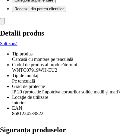
Categorii suplimentare
Recenzii din partea clienților
Detalii produs
Salt zonă
Tip produs
Carcasă cu montare pe tencuială
Codul de produs al producătorului
WNTC07919WH-EU2
Tip de montaj
Pe tencuială
Grad de protecție
IP 20 (protecție împotriva corpurilor solide medii și mari)
Locație de utilizare
Interior
EAN
8681224539822
Siguranța produselor