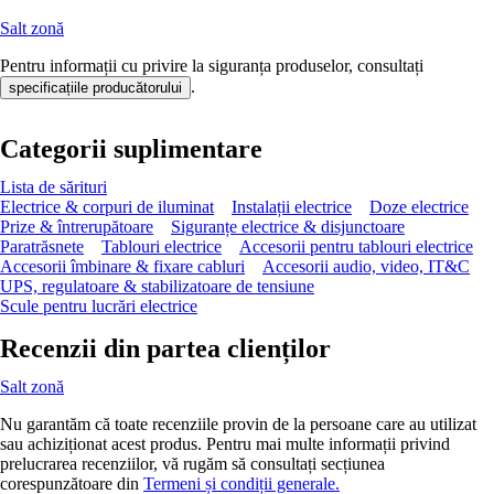
Salt zonă
Pentru informații cu privire la siguranța produselor, consultați
.
specificațiile producătorului
Categorii suplimentare
Lista de sărituri
Electrice & corpuri de iluminat
Instalații electrice
Doze electrice
Prize & întrerupătoare
Siguranțe electrice & disjunctoare
Paratrăsnete
Tablouri electrice
Accesorii pentru tablouri electrice
Accesorii îmbinare & fixare cabluri
Accesorii audio, video, IT&C
UPS, regulatoare & stabilizatoare de tensiune
Scule pentru lucrări electrice
Recenzii din partea clienților
Salt zonă
Nu garantăm că toate recenziile provin de la persoane care au utilizat
sau achiziționat acest produs. Pentru mai multe informații privind
prelucrarea recenziilor, vă rugăm să consultați secțiunea
corespunzătoare din
Termeni și condiții generale.