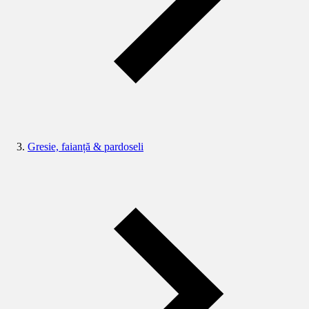
Gresie, faianță & pardoseli