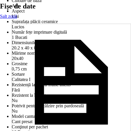
Culoare de bază
Fișe de date
Alb
Aspect
Salt zonă
Uni
Suprafața plăcii ceramice
Lucios
Număr fețe imprimare digitală
1 Bucati
Dimensiunile fabricaţie lxLxG în cm
20.2 x 40 x 0.75 cm
Mărime nominală în cm
20x40
Grosime
0,75 cm
Sortare
Calitatea I
Rezistență la uzură/Trafic intens
Fără
Rezistent la îngheţ
Nu
Potrivit pentru încălzire prin pardoseală
Nu
Model canturi
Cant presat
Conţinut per pachet