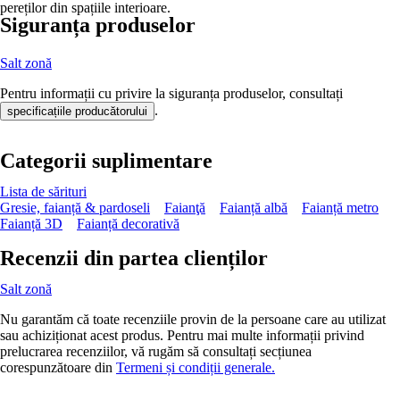
pereților din spațiile interioare.
Siguranța produselor
Salt zonă
Pentru informații cu privire la siguranța produselor, consultați
.
specificațiile producătorului
Categorii suplimentare
Lista de sărituri
Gresie, faianță & pardoseli
Faianţă
Faianță albă
Faianță metro
Faianță 3D
Faianță decorativă
Recenzii din partea clienților
Salt zonă
Nu garantăm că toate recenziile provin de la persoane care au utilizat
sau achiziționat acest produs. Pentru mai multe informații privind
prelucrarea recenziilor, vă rugăm să consultați secțiunea
corespunzătoare din
Termeni și condiții generale.