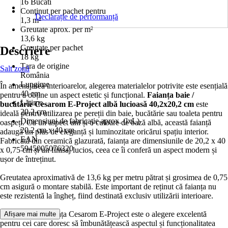
16 Bucati
Conţinut per pachet pentru
Declarație de performanță
1,3 m²
Greutate aprox. per m²
13,6 kg
Greutate per pachet
Descriere
18 kg
Ţara de origine
Salt zonă
România
Lungime
În amenajarea interioarelor, alegerea materialelor potrivite este esențială
40 cm
pentru a obține un aspect estetic și funcțional.
Faianța baie /
Lăţime
bucătărie Cesarom E-Project albă lucioasă 40,2x20,2 cm
este
20,2 cm
ideală pentru utilizarea pe pereții din baie, bucătărie sau toaleta pentru
Dimensiuni de fabricație aprox. (lxL)
oaspeți. Cu un aspect uni și o culoare de bază albă, această faianță
20.2 cm x 40 cm
adaugă un plus de eleganță și luminozitate oricărui spațiu interior.
EAN
Fabricată din ceramică glazurată, faianța are dimensiunile de 20,2 x 40
5945005076320
x 0,75 cm și un finisaj lucios, ceea ce îi conferă un aspect modern și
ușor de întreținut.
Greutatea aproximativă de 13,6 kg per metru pătrat și grosimea de 0,75
cm asigură o montare stabilă. Este important de reținut că faianța nu
este rezistentă la îngheț, fiind destinată exclusiv utilizării interioare.
În concluzie: Faianța Cesarom E-Project este o alegere excelentă
Afișare mai multe
pentru cei care doresc să îmbunătățească aspectul și funcționalitatea