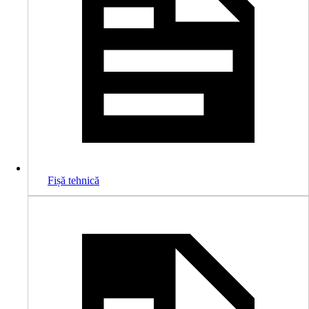
Fișă tehnică