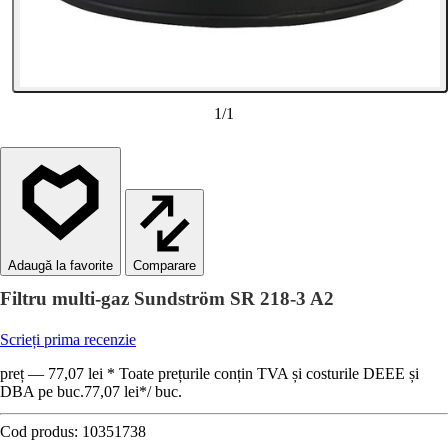
1
/
1
Comparare
Filtru multi-gaz Sundström SR 218-3 A2
Scrieți prima recenzie
preț — 77,07 lei * Toate prețurile conțin TVA și costurile DEEE și
DBA pe buc.
77,07 lei
*
/
buc.
Cod produs:
10351738