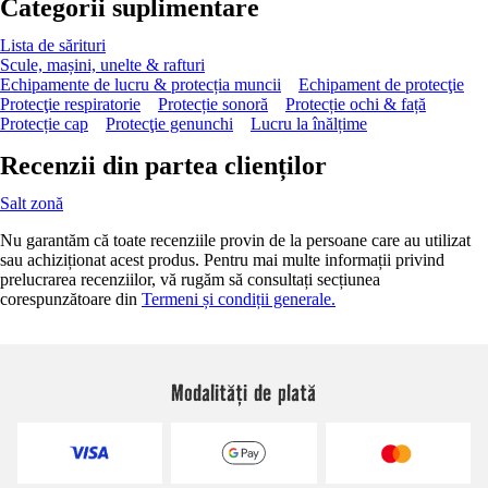
Categorii suplimentare
Lista de sărituri
Scule, mașini, unelte & rafturi
Echipamente de lucru & protecția muncii
Echipament de protecţie
Protecţie respiratorie
Protecție sonoră
Protecție ochi & față
Protecție cap
Protecţie genunchi
Lucru la înălțime
Recenzii din partea clienților
Salt zonă
Nu garantăm că toate recenziile provin de la persoane care au utilizat
sau achiziționat acest produs. Pentru mai multe informații privind
prelucrarea recenziilor, vă rugăm să consultați secțiunea
corespunzătoare din
Termeni și condiții generale.
Modalități de plată