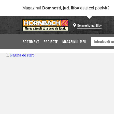
Magazinul
Domnesti, jud. Ilfov
este cel potrivit?
Domnesti, jud. Ilfov
SORTIMENT
PROIECTE
MAGAZINUL MEU
Pagină de start