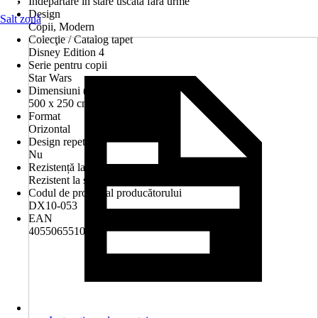
Îndepărtare în stare uscată fără urme
Design
Salt zonă
Copii, Modern
Colecţie / Catalog tapet
Disney Edition 4
Serie pentru copii
Star Wars
Dimensiuni (l x î)
500 x 250 cm
Format
Orizontal
Design repetitiv
Nu
Rezistență la spălare
Rezistent la spălare
Codul de produs al producătorului
DX10-053
EAN
4055065510694