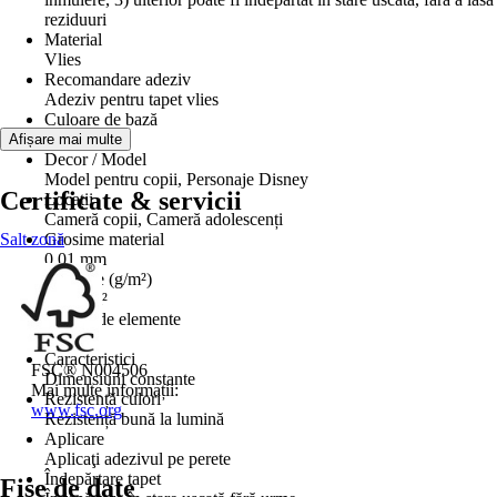
reziduuri
Material
Vlies
Recomandare adeziv
Adeziv pentru tapet vlies
Culoare de bază
Alb
Afișare mai multe
Decor / Model
Model pentru copii, Personaje Disney
Certificate & servicii
Locații
Cameră copii, Cameră adolescenți
Salt zonă
Grosime material
0,01 mm
Greutate (g/m²)
120 g/m²
Număr de elemente
10
Caracteristici
FSC® N004506
Dimensiuni constante
Mai multe informații:
Rezistență culori
www.fsc.org
Rezistență bună la lumină
Aplicare
Aplicaţi adezivul pe perete
Îndepărtare tapet
Fișe de date