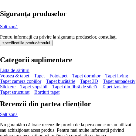
Siguranța produselor
Salt zonă
Pentru informații cu privire la siguranța produselor, consultați
.
specificațiile producătorului
Categorii suplimentare
Lista de sărituri
Vopsea & tapet
Tapet
Fototapet
Tapet dormitor
Tapet living
Tapet camera copiilor
Tapet bucătărie
Tapet 3D
Tapet autoadeziv
Stickere
Tapet vopsibil
Tapet din fibră de sticlă
Tapet izolator
Tapet structurat
Borduri tapet
Recenzii din partea clienților
Salt zonă
Nu garantăm că toate recenziile provin de la persoane care au utilizat
sau achiziționat acest produs. Pentru mai multe informații privind
prelucrarea recenziilor, vă rugăm să consultați secțiunea