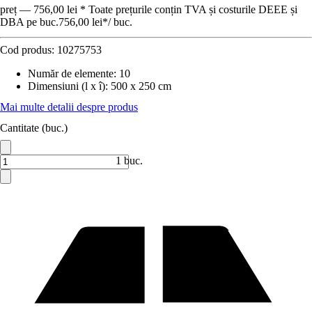
preț — 756,00 lei * Toate prețurile conțin TVA și costurile DEEE și
DBA pe buc.
756,00 lei
*
/
buc.
Cod produs:
10275753
Număr de elemente
:
10
Dimensiuni (l x î)
:
500 x 250 cm
Mai multe detalii despre produs
Cantitate (buc.)
1 buc.