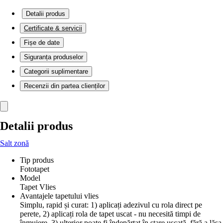
Detalii produs
Certificate & servicii
Fișe de date
Siguranța produselor
Categorii suplimentare
Recenzii din partea clienților
Detalii produs
Salt zonă
Tip produs
Fototapet
Model
Tapet Vlies
Avantajele tapetului vlies
Simplu, rapid și curat: 1) aplicați adezivul cu rola direct pe
perete, 2) aplicați rola de tapet uscat - nu necesită timpi de
înmuiere, 3) ulterior poate fi îndepărtat în stare uscată, fără a lăsa