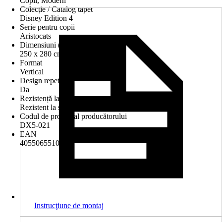
Copii, Modern
Colecţie / Catalog tapet
Disney Edition 4
Serie pentru copii
Aristocats
Dimensiuni (l x î)
250 x 280 cm
Format
Vertical
Design repetitiv
Da
Rezistență la spălare
Rezistent la spălare
Codul de produs al producătorului
DX5-021
EAN
4055065510427
Instrucţiune de montaj