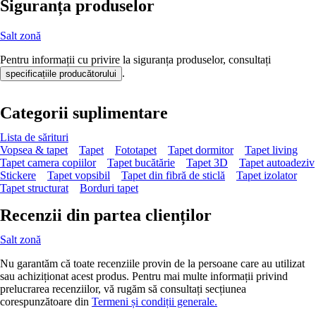
Siguranța produselor
Salt zonă
Pentru informații cu privire la siguranța produselor, consultați
.
specificațiile producătorului
Categorii suplimentare
Lista de sărituri
Vopsea & tapet
Tapet
Fototapet
Tapet dormitor
Tapet living
Tapet camera copiilor
Tapet bucătărie
Tapet 3D
Tapet autoadeziv
Stickere
Tapet vopsibil
Tapet din fibră de sticlă
Tapet izolator
Tapet structurat
Borduri tapet
Recenzii din partea clienților
Salt zonă
Nu garantăm că toate recenziile provin de la persoane care au utilizat
sau achiziționat acest produs. Pentru mai multe informații privind
prelucrarea recenziilor, vă rugăm să consultați secțiunea
corespunzătoare din
Termeni și condiții generale.