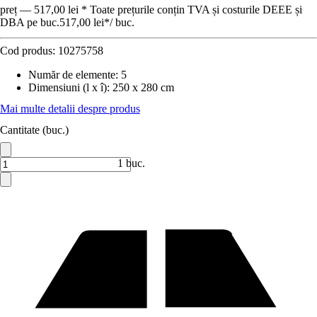
preț — 517,00 lei * Toate prețurile conțin TVA și costurile DEEE și
DBA pe buc.
517,00 lei
*
/
buc.
Cod produs:
10275758
Număr de elemente
:
5
Dimensiuni (l x î)
:
250 x 280 cm
Mai multe detalii despre produs
Cantitate (buc.)
1 buc.