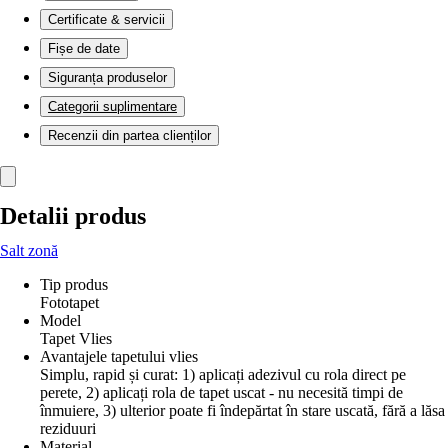
Certificate & servicii
Fișe de date
Siguranța produselor
Categorii suplimentare
Recenzii din partea clienților
Detalii produs
Salt zonă
Tip produs
Fototapet
Model
Tapet Vlies
Avantajele tapetului vlies
Simplu, rapid și curat: 1) aplicați adezivul cu rola direct pe
perete, 2) aplicați rola de tapet uscat - nu necesită timpi de
înmuiere, 3) ulterior poate fi îndepărtat în stare uscată, fără a lăsa
reziduuri
Material