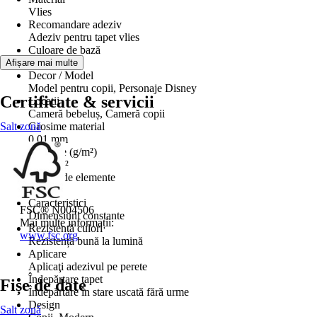
Vlies
Recomandare adeziv
Adeziv pentru tapet vlies
Culoare de bază
Alb
Afișare mai multe
Decor / Model
Model pentru copii, Personaje Disney
Certificate & servicii
Locații
Cameră bebeluș, Cameră copii
Salt zonă
Grosime material
0,01 mm
Greutate (g/m²)
175 g/m²
Număr de elemente
5
Caracteristici
FSC® N004506
Dimensiuni constante
Mai multe informații:
Rezistență culori
www.fsc.org
Rezistență bună la lumină
Aplicare
Aplicaţi adezivul pe perete
Îndepărtare tapet
Fișe de date
Îndepărtare în stare uscată fără urme
Design
Salt zonă