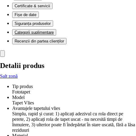
Certificate & servicii
Fișe de date
Siguranța produselor
Categorii suplimentare
Recenzii din partea clienților
Detalii produs
Salt zonă
Tip produs
Fototapet
Model
Tapet Vlies
Avantajele tapetului vlies
Simplu, rapid și curat: 1) aplicați adezivul cu rola direct pe
perete, 2) aplicați rola de tapet uscat - nu necesită timpi de
înmuiere, 3) ulterior poate fi îndepărtat în stare uscată, fără a lăsa
reziduuri
Material