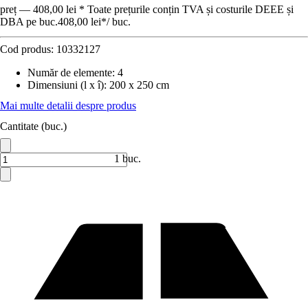
preț — 408,00 lei * Toate prețurile conțin TVA și costurile DEEE și
DBA pe buc.
408,00 lei
*
/
buc.
Cod produs:
10332127
Număr de elemente
:
4
Dimensiuni (l x î)
:
200 x 250 cm
Mai multe detalii despre produs
Cantitate (buc.)
1 buc.