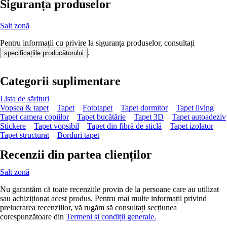
Siguranța produselor
Salt zonă
Pentru informații cu privire la siguranța produselor, consultați
.
specificațiile producătorului
Categorii suplimentare
Lista de sărituri
Vopsea & tapet
Tapet
Fototapet
Tapet dormitor
Tapet living
Tapet camera copiilor
Tapet bucătărie
Tapet 3D
Tapet autoadeziv
Stickere
Tapet vopsibil
Tapet din fibră de sticlă
Tapet izolator
Tapet structurat
Borduri tapet
Recenzii din partea clienților
Salt zonă
Nu garantăm că toate recenziile provin de la persoane care au utilizat
sau achiziționat acest produs. Pentru mai multe informații privind
prelucrarea recenziilor, vă rugăm să consultați secțiunea
corespunzătoare din
Termeni și condiții generale.