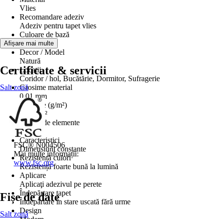
Vlies
Recomandare adeziv
Adeziv pentru tapet vlies
Culoare de bază
Alb
Afișare mai multe
Decor / Model
Natură
Certificate & servicii
Locații
Coridor / hol, Bucătărie, Dormitor, Sufragerie
Salt zonă
Grosime material
0,01 mm
Greutate (g/m²)
175 g/m²
Număr de elemente
4
Caracteristici
FSC® N004506
Dimensiuni constante
Mai multe informații:
Rezistență culori
www.fsc.org
Rezistență foarte bună la lumină
Aplicare
Aplicaţi adezivul pe perete
Îndepărtare tapet
Fișe de date
Îndepărtare în stare uscată fără urme
Design
Salt zonă