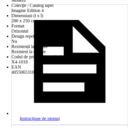
Modern
Colecţie / Catalog tapet
Imagine Edition 4
Dimensiuni (l x î)
200 x 250 cm
Format
Orizontal
Design repetitiv
Nu
Rezistență la spălare
Rezistent la spălare
Codul de produs al producătorului
X4-1018
EAN
4055065310188
Instrucţiune de montaj