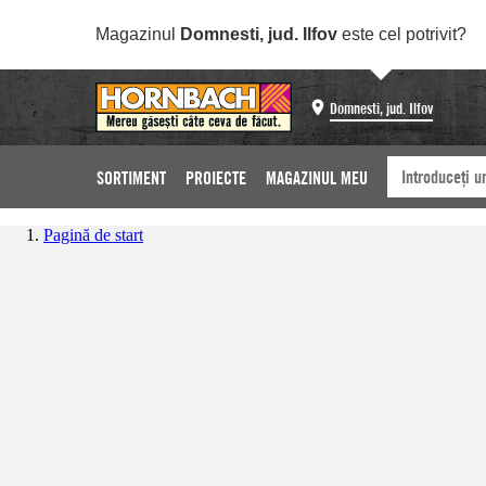
Magazinul
Domnesti, jud. Ilfov
este cel potrivit?
Domnesti, jud. Ilfov
SORTIMENT
PROIECTE
MAGAZINUL MEU
Pagină de start