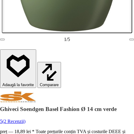
1
/
5
Comparare
Ghiveci Soendgen Basel Fashion Ø 14 cm verde
5
(2 Recenzii)
preț — 18,89 lei * Toate prețurile conțin TVA și costurile DEEE și