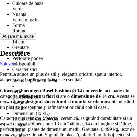
Culoare de bază
Verde
Nuanţă
Verde muşchi
Formă
Rotund
Diametru
Afișare mai multe
14 cm
Greutate
Descriere
0,499 kg
Perforare podea
Salt zonă
Indisponibil
Caracteristici
Pentru a aduce un plus de stil și eleganță oricărui spațiu interior,
-
alegerea accesoriilor potrivite este esențială.
Inclus în pachetul livrat
-
Ghiveciul Soendgen Basel Fashion Ø 14 cm verde
face parte din
Serie
categoria
măști pentru flori
și are o
dimensiune de 14 cm
. Acesta se
Basel Fashion
remarcă prin
designul său rotund și nuanța verde mușchi
, aducând
Înălţime
un plus de prospețime și rafinament oricărui colț al casei.
13 cm
Dimensiuni (ÎxlxL)
Caracteristici tehnice: Material: ceramică, asigurând durabilitate și un
13 cm x 14 cm x 14 cm
aspect elegant. Dimensiuni: 13 cm înălțime, 14 cm lungime și lățime,
Lungime
perfect pentru plante de dimensiuni medii. Greutate: 0.499 kg, ușor de
14 cm
manevrat și poziționat. Suprafață: placată, oferind un finisaj neted și
Lăţime