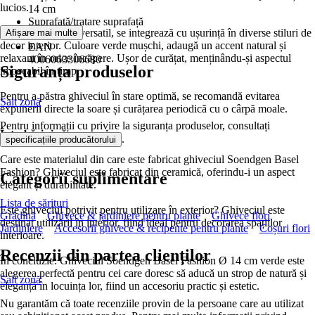
lucios.
14 cm
Suprafață/tratare suprafață
Avantaje: Design versatil, se integrează cu ușurință în diverse stiluri de
Afișare mai multe
Placată
decor interior. Culoare verde mușchi, adaugă un accent natural și
EAN
relaxant în orice încăpere. Ușor de curățat, menținându-și aspectul
4006063306680
Siguranța produselor
impecabil în timp.
Pentru a păstra ghiveciul în stare optimă, se recomandă evitarea
Salt zonă
expunerii directe la soare și curățarea periodică cu o cârpă moale.
Pentru informații cu privire la siguranța produselor, consultați
Întrebări și răspunsuri:
.
specificațiile producătorului
Care este materialul din care este fabricat ghiveciul Soendgen Basel
Fashion? Ghiveciul este fabricat din ceramică, oferindu-i un aspect
Categorii suplimentare
elegant și durabilitate.
Lista de sărituri
Este ghiveciul potrivit pentru utilizare în exterior? Ghiveciul este
Grădină
Ghivece & jardiniere pentru plante
Ghivece flori
destinat utilizării în interior, fiind ideal pentru decorarea spațiilor
Jardiniere
Accesorii ghivece & recipente pentru plante
Coșuri flori
interioare.
Recenzii din partea clienților
În concluzie: Ghiveciul Soendgen Basel Fashion Ø 14 cm verde este
alegerea perfectă pentru cei care doresc să aducă un strop de natură și
Salt zonă
eleganță în locuința lor, fiind un accesoriu practic și estetic.
Nu garantăm că toate recenziile provin de la persoane care au utilizat