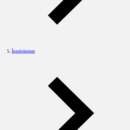
Îngrășăminte