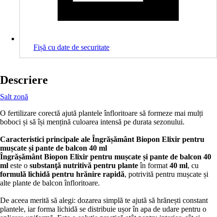
Fișă cu date de securitate
Descriere
Salt zonă
O fertilizare corectă ajută plantele înfloritoare să formeze mai mulți
boboci și să își mențină culoarea intensă pe durata sezonului.
Caracteristici principale ale Îngrășământ Biopon Elixir pentru
mușcate și pante de balcon 40 ml
Îngrășământ Biopon Elixir pentru mușcate și pante de balcon 40
ml
este o
substanţă nutritivă pentru plante
în format
40 ml
, cu
formulă lichidă pentru hrănire rapidă
, potrivită pentru mușcate și
alte plante de balcon înfloritoare.
De aceea merită să alegi: dozarea simplă te ajută să hrănești constant
plantele, iar forma lichidă se distribuie ușor în apa de udare pentru o