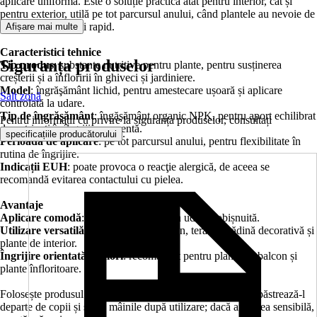
aplicare uniformă. Este o soluție practică atât pentru interior, cât și
pentru exterior, utilă pe tot parcursul anului, când plantele au nevoie de
nutrienți disponibili rapid.
Afișare mai multe
Caracteristici tehnice
Siguranța produselor
Tip produs
: substanţe nutritive pentru plante, pentru susținerea
creșterii și a înfloririi în ghiveci și jardiniere.
Model
: îngrăşământ lichid, pentru amestecare ușoară și aplicare
Salt zonă
controlată la udare.
Tip de îngrăşământ
: îngăşământ organic NPK, pentru aport echilibrat
Pentru informații cu privire la siguranța produselor, consultați
de nutrienți în îngrijirea curentă.
.
specificațiile producătorului
Perioada de aplicare
: pe tot parcursul anului, pentru flexibilitate în
rutina de îngrijire.
Indicații EUH
: poate provoca o reacţie alergică, de aceea se
recomandă evitarea contactului cu pielea.
Avantaje
Aplicare comodă
: se integrează rapid în udarea obișnuită.
Utilizare versatilă
: potrivit pentru balcon, terasă, grădină decorativă și
plante de interior.
Îngrijire orientată pe flori
: recomandat pentru plante de balcon și
plante înfloritoare.
Folosește produsul conform instrucțiunilor de pe etichetă, păstrează-l
departe de copii și spală mâinile după utilizare; dacă ai pielea sensibilă,