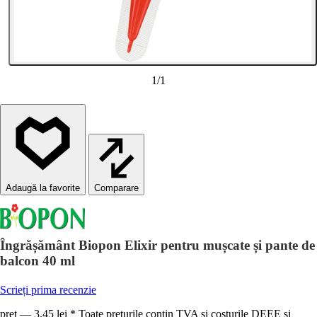
1
/
1
Comparare
Îngrășământ Biopon Elixir pentru mușcate și pante de
balcon 40 ml
Scrieți prima recenzie
preț — 3,45 lei * Toate prețurile conțin TVA și costurile DEEE și