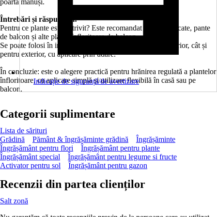
poartă mănuși.
Întrebări și răspunsuri:
Pentru ce plante este potrivit? Este recomandat pentru mușcate, pante
de balcon și alte plante înfloritoare de balcon.
Se poate folosi în interior? Da, este potrivit atât pentru interior, cât și
pentru exterior, cu aplicare prin udare.
În concluzie: este o alegere practică pentru hrănirea regulată a plantelor
înfloritoare, cu aplicare simplă și utilizare flexibilă în casă sau pe
Indicație de siguranță/de avertizare
balcon.
Categorii suplimentare
Lista de sărituri
Grădină
Pământ & îngrășăminte grădină
Îngrășăminte
Îngrășământ pentru flori
Îngrășământ pentru plante
Îngrășământ special
Îngrășământ pentru legume si fructe
Activator pentru sol
Îngrășământ pentru gazon
Recenzii din partea clienților
Salt zonă