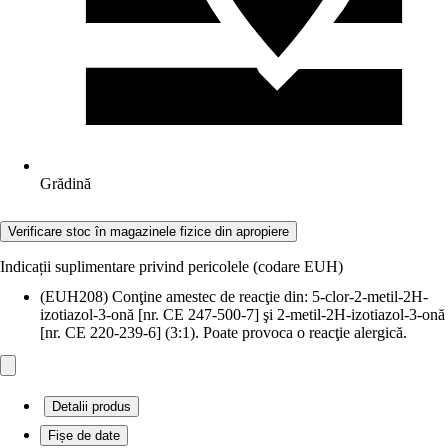
Grădină
Verificare stoc în magazinele fizice din apropiere
Indicații suplimentare privind pericolele (codare EUH)
(EUH208) Conţine amestec de reacţie din: 5-clor-2-metil-2H-
izotiazol-3-onă [nr. CE 247-500-7] şi 2-metil-2H-izotiazol-3-onă
[nr. CE 220-239-6] (3:1). Poate provoca o reacţie alergică.
Detalii produs
Fișe de date