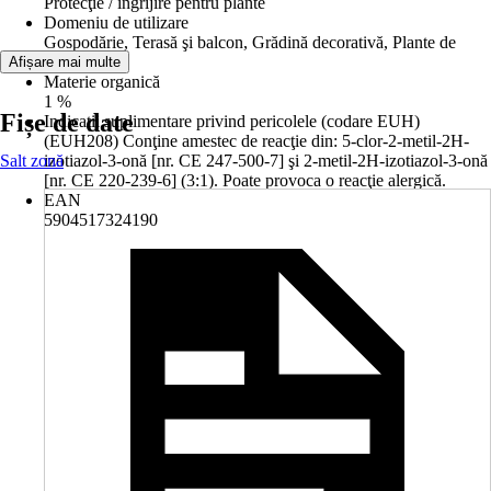
Protecţie / îngrijire pentru plante
Domeniu de utilizare
Gospodărie, Terasă şi balcon, Grădină decorativă, Plante de
interior
Afișare mai multe
Materie organică
1 %
Fișe de date
Indicații suplimentare privind pericolele (codare EUH)
(EUH208) Conţine amestec de reacţie din: 5-clor-2-metil-2H-
Salt zonă
izotiazol-3-onă [nr. CE 247-500-7] şi 2-metil-2H-izotiazol-3-onă
[nr. CE 220-239-6] (3:1). Poate provoca o reacţie alergică.
EAN
5904517324190