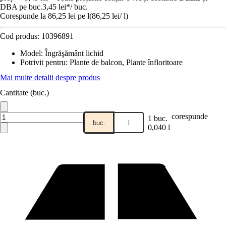
DBA pe buc.
3,45 lei
*
/
buc.
Corespunde la 86,25 lei pe l
(
86,25 lei
/
l
)
Cod produs:
10396891
Model
:
Îngrăşământ lichid
Potrivit pentru
:
Plante de balcon, Plante înfloritoare
Mai multe detalii despre produs
Cantitate (buc.)
corespunde
1 buc.
buc.
l
0,040 l