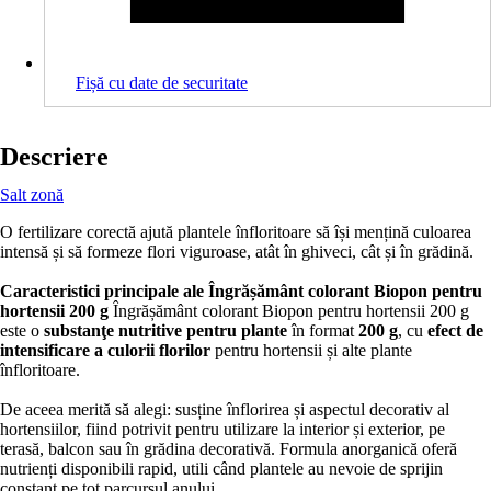
Fișă cu date de securitate
Descriere
Salt zonă
O fertilizare corectă ajută plantele înfloritoare să își mențină culoarea
intensă și să formeze flori viguroase, atât în ghiveci, cât și în grădină.
Caracteristici principale ale Îngrășământ colorant Biopon pentru
hortensii 200 g
Îngrășământ colorant Biopon pentru hortensii 200 g
este o
substanţe nutritive pentru plante
în format
200 g
, cu
efect de
intensificare a culorii florilor
pentru hortensii și alte plante
înfloritoare.
De aceea merită să alegi: susține înflorirea și aspectul decorativ al
hortensiilor, fiind potrivit pentru utilizare la interior și exterior, pe
terasă, balcon sau în grădina decorativă. Formula anorganică oferă
nutrienți disponibili rapid, utili când plantele au nevoie de sprijin
constant pe tot parcursul anului.