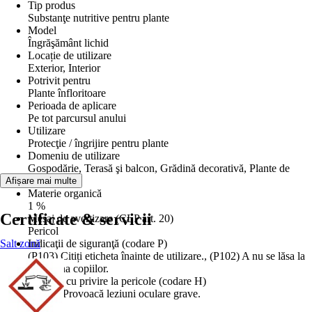
Tip produs
Substanţe nutritive pentru plante
Model
Îngrăşământ lichid
Locație de utilizare
Exterior, Interior
Potrivit pentru
Plante înfloritoare
Perioada de aplicare
Pe tot parcursul anului
Utilizare
Protecţie / îngrijire pentru plante
Domeniu de utilizare
Gospodărie, Terasă şi balcon, Grădină decorativă, Plante de
interior
Afișare mai multe
Materie organică
1 %
Certificate & servicii
Mesaj de avertizare (CLP art. 20)
Pericol
Salt zonă
Indicaţii de siguranţă (codare P)
(P103) Citiți eticheta înainte de utilizare., (P102) A nu se lăsa la
îndemâna copiilor.
Indicaţii cu privire la pericole (codare H)
(H318) Provoacă leziuni oculare grave.
EAN