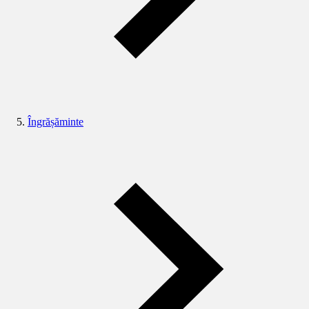
Îngrășăminte