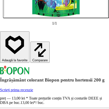
1
/
1
Comparare
Îngrășământ colorant Biopon pentru hortensii 200 g
Scrieți prima recenzie
preț — 13,00 lei * Toate prețurile conțin TVA și costurile DEEE și
DBA pe buc.
13,00 lei
*
/
buc.