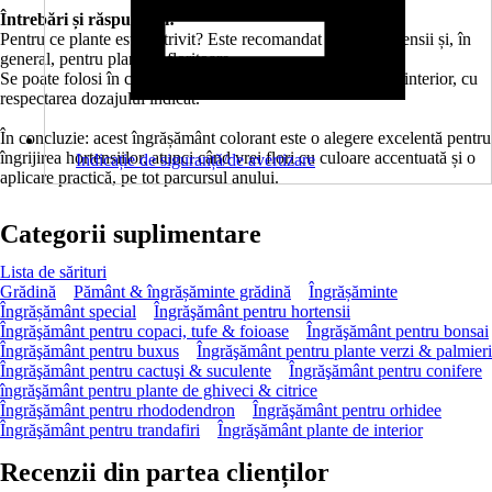
Întrebări și răspunsuri:
Pentru ce plante este potrivit? Este recomandat pentru hortensii și, în
general, pentru plante înfloritoare.
Se poate folosi în casă? Da, este potrivit pentru utilizare la interior, cu
respectarea dozajului indicat.
În concluzie: acest îngrășământ colorant este o alegere excelentă pentru
îngrijirea hortensiilor, atunci când vrei flori cu culoare accentuată și o
Indicație de siguranță/de avertizare
aplicare practică, pe tot parcursul anului.
Categorii suplimentare
Lista de sărituri
Grădină
Pământ & îngrășăminte grădină
Îngrășăminte
Îngrășământ special
Îngrăşământ pentru hortensii
Îngrăşământ pentru copaci, tufe & foioase
Îngrăşământ pentru bonsai
Îngrăşământ pentru buxus
Îngrăşământ pentru plante verzi & palmieri
Îngrăşământ pentru cactuşi & suculente
Îngrăşământ pentru conifere
îngrăşământ pentru plante de ghiveci & citrice
Îngrăşământ pentru rhododendron
Îngrăşământ pentru orhidee
Îngrăşământ pentru trandafiri
Îngrăşământ plante de interior
Recenzii din partea clienților