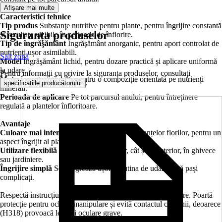
Afișare mai multe
Caracteristici tehnice
Tip produs
Substanţe nutritive pentru plante, pentru îngrijire constantă
Siguranța produselor
și rezultate vizibile în perioada de înflorire.
Tip de îngrăşământ
Îngrăşământ anorganic, pentru aport controlat de
nutrienți ușor asimilabili.
Salt zonă
Model
Îngrăşământ lichid, pentru dozare practică și aplicare uniformă
la udare.
Pentru informații cu privire la siguranța produselor, consultați
Materie organică
1 %, pentru o compoziție orientată pe nutrienți
.
specificațiile producătorului
minerali.
Perioada de aplicare
Pe tot parcursul anului, pentru întreținere
regulată a plantelor înfloritoare.
Avantaje
Culoare mai intensă
Ajută la evidențierea nuanțelor florilor, pentru un
aspect îngrijit al plantei.
Utilizare flexibilă
Potrivit atât în interior, cât și în exterior, în ghivece
sau jardiniere.
Îngrijire simplă
Se integrează ușor în rutina de udare, fără pași
complicați.
Respectă instrucțiunile de pe etichetă pentru dozaj și aplicare. Poartă
protecție pentru ochi la manipulare și evită contactul cu ochii, deoarece
(H318) provoacă leziuni oculare grave.