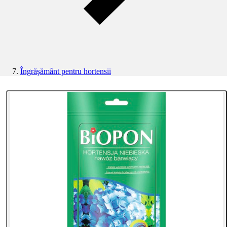
Îngrăşământ pentru hortensii