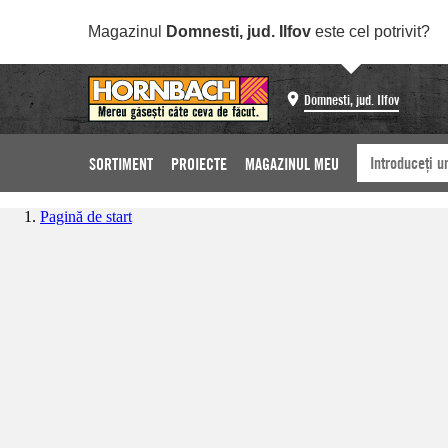
Magazinul
Domnesti, jud. Ilfov
este cel potrivit?
Domnesti, jud. Ilfov
SORTIMENT
PROIECTE
MAGAZINUL MEU
Pagină de start