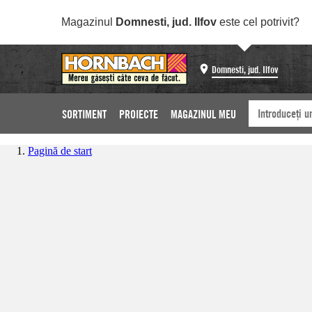
Magazinul
Domnesti, jud. Ilfov
este cel potrivit?
Domnesti, jud. Ilfov
SORTIMENT
PROIECTE
MAGAZINUL MEU
Pagină de start