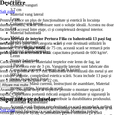
22 cm
Descriere
Grosime vanguri
3,7 cm
Salt zonă
Material vang lateral
Lemn
Pentru a aduce un plus de funcționalitate și estetică în locuința
Culoare vang lateral
dumneavoastră, scările interioare sunt o soluție ideală. Acestea nu doar
Fag
facilitează accesul între etaje, ci și completează designul interior.
Material balustradă
Metal
Scara laterală de interior Pertura Filia cu balustradă 13 pași fag
Model balustradă
netratat
face parte din categoria
scări
și este destinată utilizării în
Balustradă tip parapet
interior
. Cu o
lățime totală
de 75 cm, această scară se remarcă prin
Material mână curentă
principala caracteristică utilă
: capacitatea portantă de 600 kg/m².
Lemn
Număr balustrade
Caracteristici tehnice: Materialul treptelor este lemn de fag, iar
1 Bucati
grosimea acestora este de 3 cm. Vangurile laterale sunt fabricate din
Capacitate portantă a întregii scări în kg/m²
lemn cu o grosime de 3.7 cm. Balustrada este realizată din metal și are
600 kg
o culoare argintie, completând estetica scării. Scara include 13 pași și
Inclus în pachetul livrat
are o înălțime de înclinare de 22 cm.
Balustradă, Mână curentă, Instrucțiuni de asamblare, Material
Afișare mai multe
montaj, Trepte, Vanguri de scară
Avantaje: Designul drept al treptelor permite o montare ușoară și
Greutate
rapidă. Capacitatea portantă ridicată asigură stabilitate și siguranță în
76,2 kg
Siguranța produselor
utilizare. Materialele de calitate contribuie la durabilitatea produsului.
Informații suplimentare
Această scară Pertura este destinată ca scară secundară, nefiind
Pentru montare, este important să consultați instrucțiunile incluse și să
Salt zonă
permisă folosirea ca scară principală. Montarea trebuie
verificați cerințele locale de autorizare pentru utilizarea ca scară