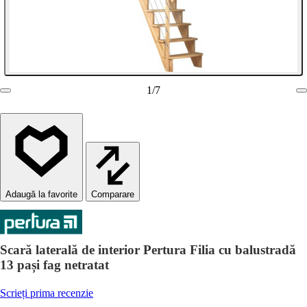
1
/
7
Comparare
Scară laterală de interior Pertura Filia cu balustradă
13 pași fag netratat
Scrieți prima recenzie