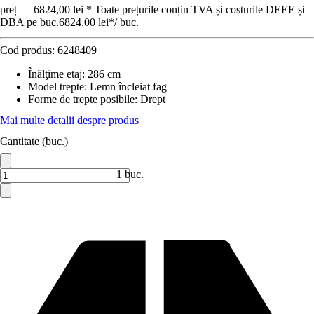
preț — 6824,00 lei * Toate prețurile conțin TVA și costurile DEEE și
DBA pe buc.
6824,00 lei
*
/
buc.
Cod produs:
6248409
Înălţime etaj
:
286 cm
Model trepte
:
Lemn încleiat fag
Forme de trepte posibile
:
Drept
Mai multe detalii despre produs
Cantitate (buc.)
1 buc.