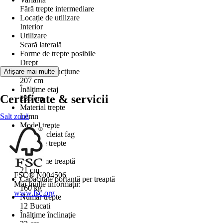
Fără trepte intermediare
Locație de utilizare
Interior
Utilizare
Scară laterală
Forme de trepte posibile
Drept
Distanță de acțiune
Afișare mai multe
207 cm
Înălţime etaj
Certificate & servicii
286 cm
Material trepte
Salt zonă
Lemn
Model trepte
Lemn încleiat fag
Grosime trepte
3 cm
Adâncime treaptă
21 cm
FSC® N004506
Capacitate portantă per treaptă
Mai multe informații:
160 kg
www.fsc.org
Număr trepte
12 Bucati
Înălţime înclinaţie