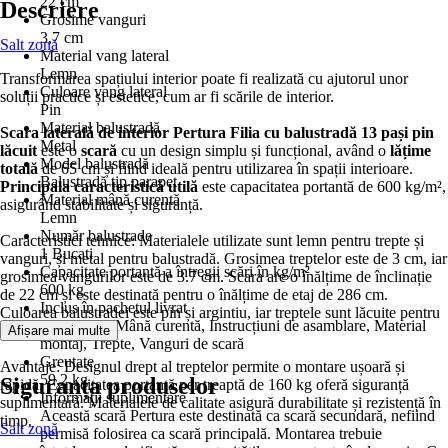
22 cm
Descriere
Grosime vanguri
3,7 cm
Salt zonă
Material vang lateral
Lemn
Transformarea spațiului interior poate fi realizată cu ajutorul unor
Culoare vang lateral
soluții practice și estetice, cum ar fi scările de interior.
Pin
Material balustradă
Scara laterală de interior Pertura Filia cu balustradă 13 pași pin
Metal
lăcuit
este o
scară
cu un design simplu și funcțional, având o
lățime
Model balustradă
totală
de 65 cm și fiind ideală pentru utilizarea în spații interioare.
Balustradă tip parapet
Principala caracteristică utilă
este capacitatea portantă de 600 kg/m²,
Material mână curentă
asigurând stabilitate și siguranță.
Lemn
Număr balustrade
Caracteristici tehnice: Materialele utilizate sunt lemn pentru trepte și
1 Bucati
vanguri, și metal pentru balustradă. Grosimea treptelor este de 3 cm, iar
Capacitate portantă a întregii scări în kg/m²
grosimea vangurilor este de 3.7 cm. Scara are o înălțime de înclinație
600 kg
de 22 cm și este destinată pentru o înălțime de etaj de 286 cm.
Inclus în pachetul livrat
Culoarea balustradei este pin și argintiu, iar treptele sunt lăcuite pentru
Balustradă, Mână curentă, Instrucțiuni de asamblare, Material
un aspect elegant.
Afișare mai multe
montaj, Trepte, Vanguri de scară
Greutate
Avantaje: Designul drept al treptelor permite o montare ușoară și
59,2 kg
Siguranța produselor
rapidă. Capacitatea portantă per treaptă de 160 kg oferă siguranță
Informații suplimentare
suplimentară. Materialele de calitate asigură durabilitate și rezistență în
Această scară Pertura este destinată ca scară secundară, nefiind
timp.
Salt zonă
permisă folosirea ca scară principală. Montarea trebuie