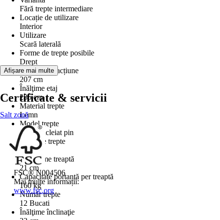
Fără trepte intermediare
Locație de utilizare
Interior
Utilizare
Scară laterală
Forme de trepte posibile
Drept
Distanță de acțiune
Afișare mai multe
207 cm
Înălţime etaj
Certificate & servicii
286 cm
Material trepte
Salt zonă
Lemn
Model trepte
Lemn încleiat pin
Grosime trepte
3 cm
Adâncime treaptă
21 cm
FSC® N004506
Capacitate portantă per treaptă
Mai multe informații:
160 kg
www.fsc.org
Număr trepte
12 Bucati
Înălţime înclinaţie