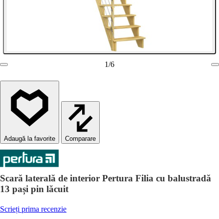
1
/
6
Comparare
Scară laterală de interior Pertura Filia cu balustradă
13 pași pin lăcuit
Scrieți prima recenzie