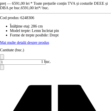
preț — 6591,00 lei * Toate prețurile conțin TVA și costurile DEEE și
DBA pe buc.
6591,00 lei
*
/
buc.
Cod produs:
6248306
Înălţime etaj
:
286 cm
Model trepte
:
Lemn încleiat pin
Forme de trepte posibile
:
Drept
Mai multe detalii despre produs
Cantitate (buc.)
1 buc.