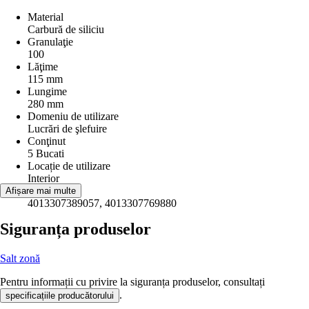
Material
Carbură de siliciu
Granulaţie
100
Lăţime
115 mm
Lungime
280 mm
Domeniu de utilizare
Lucrări de şlefuire
Conţinut
5 Bucati
Locație de utilizare
Interior
EAN
Afișare mai multe
4013307389057, 4013307769880
Siguranța produselor
Salt zonă
Pentru informații cu privire la siguranța produselor, consultați
.
specificațiile producătorului