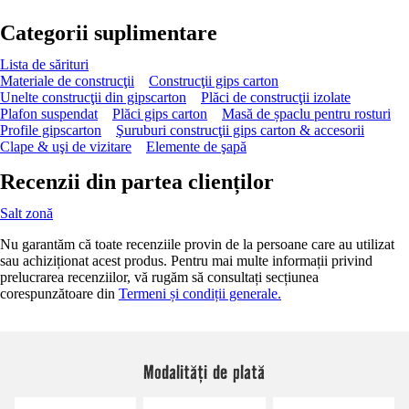
Categorii suplimentare
Lista de sărituri
Materiale de construcţii
Construcţii gips carton
Unelte construcţii din gipscarton
Plăci de construcţii izolate
Plafon suspendat
Plăci gips carton
Masă de șpaclu pentru rosturi
Profile gipscarton
Şuruburi construcţii gips carton & accesorii
Clape & uşi de vizitare
Elemente de şapă
Recenzii din partea clienților
Salt zonă
Nu garantăm că toate recenziile provin de la persoane care au utilizat
sau achiziționat acest produs. Pentru mai multe informații privind
prelucrarea recenziilor, vă rugăm să consultați secțiunea
corespunzătoare din
Termeni și condiții generale.
Modalități de plată