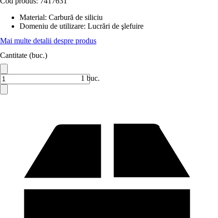
Cod produs:
7417631
Material
:
Carbură de siliciu
Domeniu de utilizare
:
Lucrări de şlefuire
Mai multe detalii despre produs
Cantitate (buc.)
1 buc.