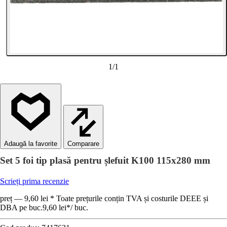
1
/
1
Comparare
Set 5 foi tip plasă pentru șlefuit K100 115x280 mm
Scrieți prima recenzie
preț — 9,60 lei * Toate prețurile conțin TVA și costurile DEEE și
DBA pe buc.
9,60 lei
*
/
buc.