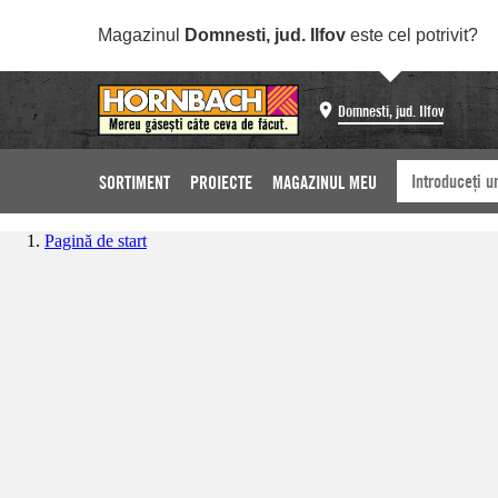
Magazinul
Domnesti, jud. Ilfov
este cel potrivit?
Domnesti, jud. Ilfov
SORTIMENT
PROIECTE
MAGAZINUL MEU
Pagină de start