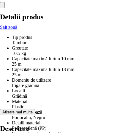
Detalii produs
Salt zonă
Tip produs
Tambur
Greutate
10,5 kg
Capacitate maximă furtun 10 mm
25 m
Capacitate maximă furtun 13 mm
25 m
Domeniu de utilizare
Irigare grădină
Locații
Grădină
Material
Plastic
Culoare de bază
Afișare mai multe
Portocaliu, Negru
Detalii material
Descriere
Polipropilenă (PP)