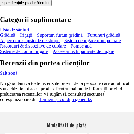
.
specificațiile producătorului
Categorii suplimentare
Lista de sărituri
Grădină
Irigații
Suporturi furtun grădină
Furtunuri grădină
Aspersoare și pistoale de stropit
Sistem de irigare prin picurare
Racorduri & dispozitive de cuplare
Pompe apă
Sisteme de control irigare
Accesorii echipamente de irigare
Recenzii din partea clienților
Salt zonă
Nu garantăm că toate recenziile provin de la persoane care au utilizat
sau achiziționat acest produs. Pentru mai multe informații privind
prelucrarea recenziilor, vă rugăm să consultați secțiunea
corespunzătoare din
Termeni și condiții generale.
Modalități de plată