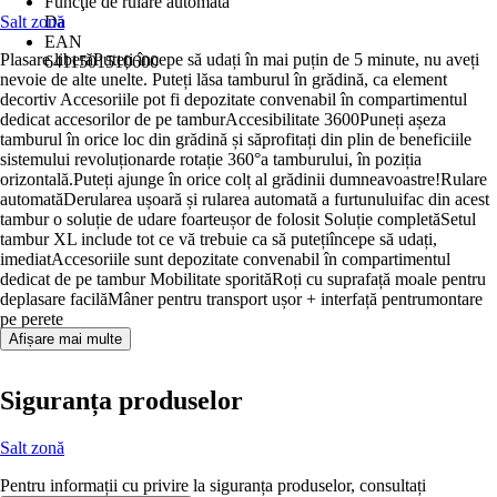
Funcţie de rulare automată
Salt zonă
Da
EAN
Plasare liberăPuteți începe să udați în mai puțin de 5 minute, nu aveți
6411501510600
nevoie de alte unelte. Puteți lăsa tamburul în grădină, ca element
decortiv Accesoriile pot fi depozitate convenabil în compartimentul
dedicat accesorilor de pe tamburAccesibilitate 3600Puneți așeza
tamburul în orice loc din grădină și săprofitați din plin de beneficiile
sistemului revoluționarde rotație 360°a tamburului, în poziția
orizontală.Puteți ajunge în orice colț al grădinii dumneavoastre!Rulare
automatăDerularea ușoară și rularea automată a furtunuluifac din acest
tambur o soluție de udare foarteușor de folosit Soluție completăSetul
tambur XL include tot ce vă trebuie ca să putețiîncepe să udați,
imediatAccesoriile sunt depozitate convenabil în compartimentul
dedicat de pe tambur Mobilitate sporităRoți cu suprafață moale pentru
deplasare facilăMâner pentru transport ușor + interfață pentrumontare
pe perete
Afișare mai multe
Siguranța produselor
Salt zonă
Pentru informații cu privire la siguranța produselor, consultați