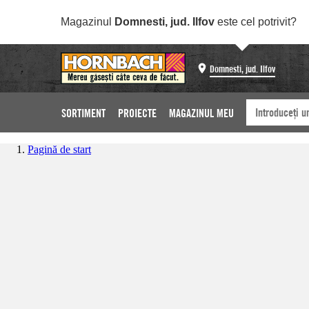
Magazinul
Domnesti, jud. Ilfov
este cel potrivit?
Domnesti, jud. Ilfov
SORTIMENT
PROIECTE
MAGAZINUL MEU
Pagină de start